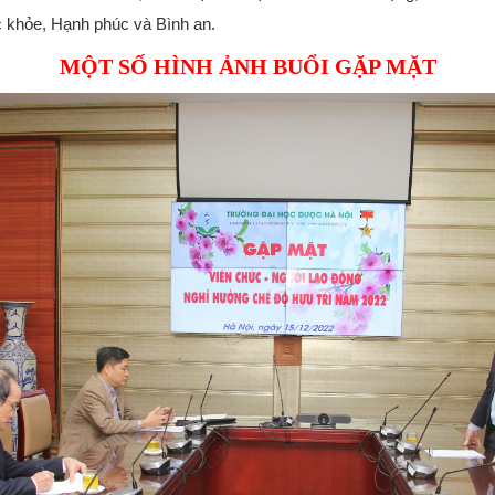
c khỏe, Hạnh phúc và Bình an.
MỘT SỐ HÌNH ẢNH BUỔI GẶP MẶT