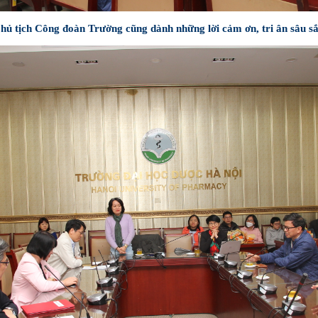
 tịch Công đoàn Trường cũng dành những lời cảm ơn, tri ân sâu sắc