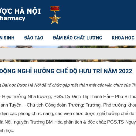
N SINH
ĐÀO TẠO
ĐẢM BẢO CHẤT LƯỢNG
KHOA HỌC
 ĐỘNG NGHỈ HƯỞNG CHẾ ĐỘ HƯU TRÍ NĂM 2022
g Đại học Dược Hà Nội đã tổ chức gặp mặt thân mật các viên chức của T
 Hiệu trưởng Nhà trường; PGS.TS Đinh Thị Thanh Hải – Phó Bí thư
h Tuyển – Chủ tịch Công đoàn Trường; Trưởng, Phó trưởng khoa 
i diện các phòng chức năng, các viên chức được nghỉ hưởng chế độ
à Nội, nguyên Trưởng BM Hóa phân tích & độc chất; PGS.TS Nguy
nh học.