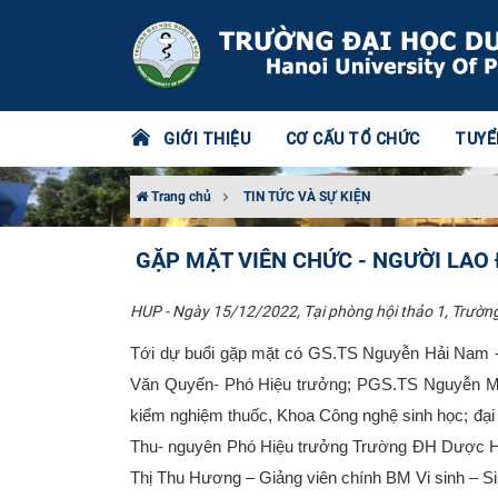
GIỚI THIỆU
CƠ CẤU TỔ CHỨC
TUYỂ
Trang chủ
TIN TỨC VÀ SỰ KIỆN
GẶP MẶT VIÊN CHỨC - NGƯỜI LAO
HUP - Ngày 15/12/2022, Tại phòng hội thảo 1, Trườn
Tới dự buổi gặp mặt có GS.TS Nguyễn Hải Nam -
Văn Quyến- Phó Hiệu trưởng; PGS.TS Nguyễn Mạn
kiểm nghiệm thuốc, Khoa Công nghệ sinh học; đạ
Thu- nguyên Phó Hiệu trưởng Trường ĐH Dược H
Thị Thu Hương – Giảng viên chính BM Vi sinh – Si