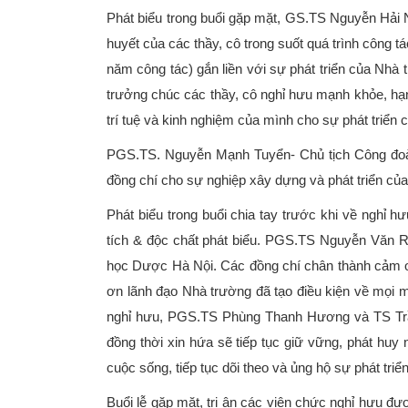
Phát biểu trong buổi gặp mặt, GS.TS Nguyễn Hải N
huyết của các thầy, cô trong suốt quá trình công
năm công tác) gắn liền với sự phát triển của Nhà
trưởng chúc các thầy, cô nghỉ hưu mạnh khỏe, hạn
trí tuệ và kinh nghiệm của mình cho sự phát triển
PGS.TS. Nguyễn Mạnh Tuyển- Chủ tịch Công đoàn
đồng chí cho sự nghiệp xây dựng và phát triển củ
Phát biểu trong buổi chia tay trước khi về ng
tích & độc chất phát biểu. PGS.TS Nguyễn Văn R
học Dược Hà Nội. Các đồng chí chân thành cảm ơ
ơn lãnh đạo Nhà trường đã tạo điều kiện về mọi m
nghỉ hưu, PGS.TS Phùng Thanh Hương và TS Trần
đồng thời xin hứa sẽ tiếp tục giữ vững, phát hu
cuộc sống, tiếp tục dõi theo và ủng hộ sự phát triể
Buổi lễ gặp mặt, tri ân các viên chức nghỉ hưu đ