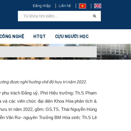
Đăng nhập
Liên hệ
 CÔNG NGHỆ
HTQT
CỰU NGƯỜI HỌC
rường được nghỉ hưởng chế độ hưu trí năm 2022.
 phụ trách Đảng uỷ, Phó Hiệu trưởng; Th.S Phạm
và các viên chức đại diện Khoa Hóa phân tích &
 hưu trí năm 2022, gồm: GS.TS. Thái Nguyễn Hùng
ễn Văn Rư- nguyên Trưởng BM Hóa sinh; Th.S Lê