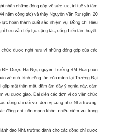
hi nhận những đóng góp về sức lực, trí tuệ và tâm
ơn 44 năm công tác) và thầy Nguyễn Văn Rư (gần 20
ỗ lực hoàn thành xuất sắc nhiệm vụ. Đồng chí Hiệu
ỉ hưu vẫn tiếp tục cộng tác, cống hiến tâm huyết,
n chức được nghỉ hưu vì những đóng góp của các
ường ĐH Dược Hà Nội, nguyên Trưởng BM Hóa phân
o về quá trình công tác của mình tại Trường Đại
i gặp mặt thân mật, đầm ấm đầy ý nghĩa này, cảm
ệm vụ được giao. Đại diện các đơn vị có viên chức
c đồng chí đối với đơn vị cũng như Nhà trường,
ác đồng chí luôn mạnh khỏe, nhiều niềm vui trong
ủa lãnh đạo Nhà trường dành cho các đồng chí được