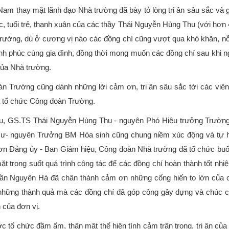
am thay mặt lãnh đạo Nhà trường đã bày tỏ lòng tri ân sâu sắc và g
 tác, tuổi trẻ, thanh xuân của các thầy Thái Nguyễn Hùng Thu (với h
 trường, dù ở cương vị nào các đồng chí cũng vượt qua khó khăn, n
h phúc cùng gia đình, đồng thời mong muốn các đồng chí sau khi ngh
 của Nhà trường.
 Trường cũng dành những lời cảm ơn, tri ân sâu sắc tới các viê
a tổ chức Công đoàn Trường.
hỉ hưu, GS.TS Thái Nguyễn Hùng Thu - nguyên Phó Hiệu trưởng Tr
ư- nguyên Trưởng BM Hóa sinh cũng chung niềm xúc động và tự hà
n Đảng ủy - Ban Giám hiệu, Công đoàn Nhà trường đã tổ chức buổ
ặt trong suốt quá trình công tác để các đồng chí hoàn thành tốt nhi
 Nguyên Hà đã chân thành cảm ơn những cống hiến to lớn của cá
y những thành quả mà các đồng chí đã góp công gây dựng và chúc c
n của đơn vị.
ược tổ chức đầm ấm, thân mật thể hiện tình cảm trân trọng, tri ân c