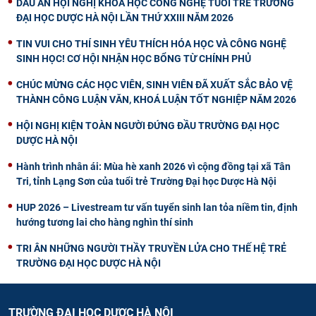
DẤU ẤN HỘI NGHỊ KHOA HỌC CÔNG NGHỆ TUỔI TRẺ TRƯỜNG
ĐẠI HỌC DƯỢC HÀ NỘI LẦN THỨ XXIII NĂM 2026
TIN VUI CHO THÍ SINH YÊU THÍCH HÓA HỌC VÀ CÔNG NGHỆ
SINH HỌC! CƠ HỘI NHẬN HỌC BỔNG TỪ CHÍNH PHỦ
CHÚC MỪNG CÁC HỌC VIÊN, SINH VIÊN ĐÃ XUẤT SẮC BẢO VỆ
THÀNH CÔNG LUẬN VĂN, KHOÁ LUẬN TỐT NGHIỆP NĂM 2026
HỘI NGHỊ KIỆN TOÀN NGƯỜI ĐỨNG ĐẦU TRƯỜNG ĐẠI HỌC
DƯỢC HÀ NỘI
Hành trình nhân ái: Mùa hè xanh 2026 vì cộng đồng tại xã Tân
Tri, tỉnh Lạng Sơn của tuổi trẻ Trường Đại học Dược Hà Nội
HUP 2026 – Livestream tư vấn tuyển sinh lan tỏa niềm tin, định
hướng tương lai cho hàng nghìn thí sinh
TRI ÂN NHỮNG NGƯỜI THẦY TRUYỀN LỬA CHO THẾ HỆ TRẺ
TRƯỜNG ĐẠI HỌC DƯỢC HÀ NỘI
TRƯỜNG ĐẠI HỌC DƯỢC HÀ NỘI