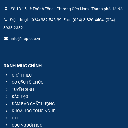
Số 13-15 Lê Thánh Tông - Phường Cửa Nam - Thành phố Hà Nội
Điện thoại : (024) 382-545-39. Fax : (024) 3.826-4464, (024)
3933-2332
info@hup.edu.vn
DANH MỤC CHÍNH
GIỚI THIỆU
CƠ CẤU TỔ CHỨC
TUYỂN SINH
ĐÀO TẠO
ĐẢM BẢO CHẤT LƯỢNG
KHOA HỌC CÔNG NGHỆ
HTQT
CỰU NGƯỜI HỌC