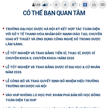
+
A
|
|
-
168
0
A
A
CÓ THỂ BẠN QUAN TÂM
TRƯỜNG ĐẠI HỌC DƯỢC HÀ NỘI KÝ KẾT HỢP TÁC TOÀN DIỆN
VỚI SỞ Y TẾ THANH HÓA NHẰM ĐẨY MẠNH ĐÀO TẠO, CHUYỂN
GIAO KỸ THUẬT VÀ ỨNG DỤNG CÔNG NGHỆ SỐ TRONG DƯỢC
LÂM SÀNG.
LỄ TỐT NGHIỆP VÀ TRAO BẰNG TIẾN SĨ, THẠC SĨ, DƯỢC SĨ
CHUYÊN KHOA II, CHUYÊN KHOA I NĂM 2026
LỄ TỐT NGHIỆP VÀ TRAO BẰNG DƯỢC SĨ ĐẠI HỌC & CỬ NHÂN
NĂM 2026
LỄ CÔNG BỐ VÀ TRAO QUYẾT ĐỊNH BỔ NHIỆM HIỆU TRƯỞNG
TRƯỜNG ĐH DƯỢC HÀ NỘI
VÀO HUP KHÔNG LO HỌC PHÍ: KHÁM PHÁ BẢN ĐỒ HỌC BỔNG
TOÀN DIỆN TẠI HUP