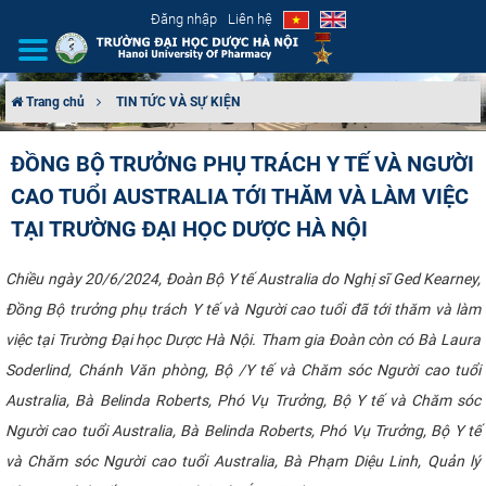
Đăng nhập
Liên hệ
Trang chủ
TIN TỨC VÀ SỰ KIỆN
GIỚI THIỆU
ĐỒNG BỘ TRƯỞNG PHỤ TRÁCH Y TẾ VÀ NGƯỜI
CAO TUỔI AUSTRALIA TỚI THĂM VÀ LÀM VIỆC
CƠ CẤU TỔ CHỨC
TẠI TRƯỜNG ĐẠI HỌC DƯỢC HÀ NỘI
TUYỂN SINH
Chiều ngày 20/6/2024, Đoàn Bộ Y tế Australia do Nghị sĩ Ged Kearney,
ĐÀO TẠO
Đồng Bộ trưởng phụ trách Y tế và Người cao tuổi đã tới thăm và làm
việc tại Trường Đại học Dược Hà Nội. Tham gia Đoàn còn có Bà Laura
ĐẢM BẢO CHẤT LƯỢNG
Soderlind, Chánh Văn phòng, Bộ /Y tế và Chăm sóc Người cao tuổi
Australia, Bà Belinda Roberts, Phó Vụ Trưởng, Bộ Y tế và Chăm sóc
KHOA HỌC CÔNG NGHỆ
Người cao tuổi Australia, Bà Belinda Roberts, Phó Vụ Trưởng, Bộ Y tế
HTQT
và Chăm sóc Người cao tuổi Australia, Bà Phạm Diệu Linh, Quản lý