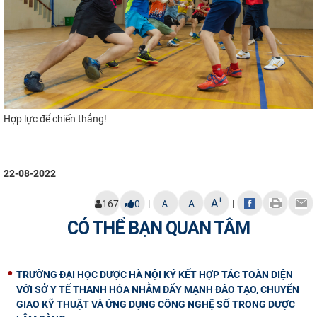
Hợp lực để chiến thắng!
22-08-2022
+
A
|
|
-
167
0
A
A
CÓ THỂ BẠN QUAN TÂM
TRƯỜNG ĐẠI HỌC DƯỢC HÀ NỘI KÝ KẾT HỢP TÁC TOÀN DIỆN
VỚI SỞ Y TẾ THANH HÓA NHẰM ĐẨY MẠNH ĐÀO TẠO, CHUYỂN
GIAO KỸ THUẬT VÀ ỨNG DỤNG CÔNG NGHỆ SỐ TRONG DƯỢC