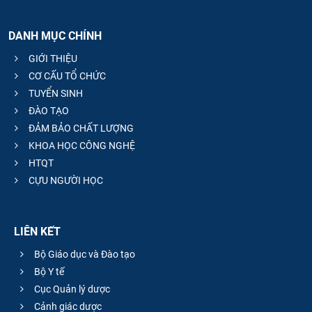
DANH MỤC CHÍNH
GIỚI THIỆU
CƠ CẤU TỔ CHỨC
TUYỂN SINH
ĐÀO TẠO
ĐẢM BẢO CHẤT LƯỢNG
KHOA HỌC CÔNG NGHỆ
HTQT
CỰU NGƯỜI HỌC
LIÊN KẾT
Bộ Giáo dục và Đào tạo
Bộ Y tế
Cục Quản lý dược
Cảnh giác dược