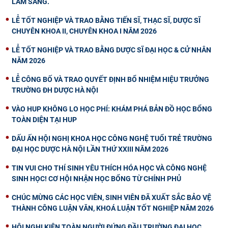
LÂM SÀNG.
LỄ TỐT NGHIỆP VÀ TRAO BẰNG TIẾN SĨ, THẠC SĨ, DƯỢC SĨ
CHUYÊN KHOA II, CHUYÊN KHOA I NĂM 2026
LỄ TỐT NGHIỆP VÀ TRAO BẰNG DƯỢC SĨ ĐẠI HỌC & CỬ NHÂN
NĂM 2026
LỄ CÔNG BỐ VÀ TRAO QUYẾT ĐỊNH BỔ NHIỆM HIỆU TRƯỞNG
TRƯỜNG ĐH DƯỢC HÀ NỘI
VÀO HUP KHÔNG LO HỌC PHÍ: KHÁM PHÁ BẢN ĐỒ HỌC BỔNG
TOÀN DIỆN TẠI HUP
DẤU ẤN HỘI NGHỊ KHOA HỌC CÔNG NGHỆ TUỔI TRẺ TRƯỜNG
ĐẠI HỌC DƯỢC HÀ NỘI LẦN THỨ XXIII NĂM 2026
TIN VUI CHO THÍ SINH YÊU THÍCH HÓA HỌC VÀ CÔNG NGHỆ
SINH HỌC! CƠ HỘI NHẬN HỌC BỔNG TỪ CHÍNH PHỦ
CHÚC MỪNG CÁC HỌC VIÊN, SINH VIÊN ĐÃ XUẤT SẮC BẢO VỆ
THÀNH CÔNG LUẬN VĂN, KHOÁ LUẬN TỐT NGHIỆP NĂM 2026
HỘI NGHỊ KIỆN TOÀN NGƯỜI ĐỨNG ĐẦU TRƯỜNG ĐẠI HỌC