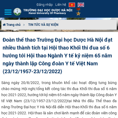
Đăng nhập
Liên hệ
Trang chủ
TIN TỨC VÀ SỰ KIỆN
GIỚI THIỆU
Đoàn thể thao Trường Đại học Dược Hà Nội đạt
nhiều thành tích tại Hội thao Khối thi đua số 6
CƠ CẤU TỔ CHỨC
hướng tới Hội thao Ngành Y tế kỷ niệm 65 năm
TUYỂN SINH
ngày thành lập Công đoàn Y tế Việt Nam
(23/12/1957-23/12/2022)
ĐÀO TẠO
Sáng ngày 20/8/2022, trong khuôn khổ các hoạt động tưng bừng
ĐẢM BẢO CHẤT LƯỢNG
chào mừng Hội nghị tổng kết công tác thi đua Khối thi đua số 6 năm
học 2021-2022, hướng
tới kỷ niệm
65 năm ngày thành lập Công đoàn Y
KHOA HỌC CÔNG NGHỆ
tế Việt Nam (23/12/1957-23/12/2022)
tại Nhà thi
đấu
Thể thao đa
năng
-
Trường Đại học Y Hà Nội đã diễn Hội thao Khối thi đua số 6 năm
HTQT
học 2021-2022
. Hội thao là sân chơi lành mạnh để các đoàn viên công