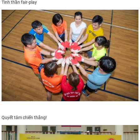
Tinh thần fair-play
Q
uyết tâm chiến thắng
!