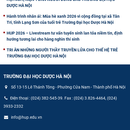
DƯỢC HÀ NỘI
Hành trình nhân ái: Mùa hè xanh 2026 vì cộng đồng tại xã Tân
Tri, tỉnh Lạng Sơn của tuổi trẻ Trường Đại học Dược Hà Nội
HUP 2026 – Livestream tư vấn tuyển sinh lan tỏa niềm tin, định
hướng tương lai cho hàng nghìn thí sinh
TRI ÂN NHỮNG NGƯỜI THẦY TRUYỀN LỬA CHO THẾ HỆ TRẺ
TRƯỜNG ĐẠI HỌC DƯỢC HÀ NỘI
TRƯỜNG ĐẠI HỌC DƯỢC HÀ NỘI
Số 13-15 Lê Thánh Tông - Phường Cửa Nam - Thành phố Hà Nội
Điện thoại : (024) 382-545-39. Fax : (024) 3.826-4464, (024)
3933-2332
info@hup.edu.vn