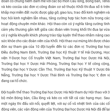
đoàn có chung niềm đam mê với các bộ môn Cầu long
,
Bóng bàn
, Tenis
CỰU NGƯỜI HỌC
và kéo co
của các đơn vị công đoàn cơ sở thuộc Khối thi đua số 6 trên
khắp mọi miền đất nước được gặp gỡ, giao lưu, trao đổi kinh nghiệm và
học hỏi
kinh nghiệm
lẫn nhau
, tăng cường hợp tác hơn nữa trong các
hoạt động chuyên môn khác. Hội thao còn có ý nghĩa tăng cường tình
cảm yêu thương gắn kết giữa các đoàn viên trong khối thi đua lại vừa
có ý nghĩa khuyến khích phong trào tập luyện thể thao nhằm nâng cao
sức khỏe cho các đoàn viên của Khối. Hội thao vui mừng khi được chào
đón sự tham gia của 10 đội tuyển đến từ các đơn vị: Trường Đại học
Điều dưỡng Nam Định, Trường Đại học Kỹ thuật Y tế Hải Dương, Học
viện Y-Dược học Cổ truyền Việt Nam, Trường Đại học Dược Hà Nội,
Trường Đại học Y Dược Hải Phòng, Trường Đại học Y tế công cộng,
Trường Đại học Y Dược Cần Thơ, Trường Đại học Kỹ thuật Y Dược Đà
Nẵng, Trường Đại học Y Dược Thái Bình và Trường Đại học Y, đơn vị
đang cai tổ chức.
Đội tuyển thể thao Trường Đại học Dược Hà Nội tham dự Hội thao với 3
bộ môn Bóng bàn, Cầu lông và kéo co với tất cả các hạng mục. Sau
một ngày thi đấu sôi nổi, quyết liệt, với sự cổ vũ nhiệt tình của các cổ
động viên, các vận động viên của Trường Đại học Dược Hà Nội đã để lại