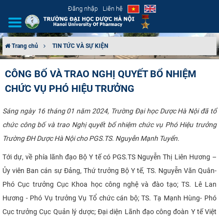
Đăng nhập
Liên hệ
Trang chủ
TIN TỨC VÀ SỰ KIỆN
GIỚI THIỆU
CÔNG BỐ VÀ TRAO NGHỊ QUYẾT BỔ NHIỆM
CHỨC VỤ PHÓ HIỆU TRƯỞNG
CƠ CẤU TỔ CHỨC
TUYỂN SINH
Sáng ngày 16 tháng 01 năm 2024, Trường Đại học Dược Hà Nội đã tổ
chức công bố và trao Nghị quyết bổ nhiệm chức vụ Phó Hiệu trưởng
ĐÀO TẠO
Trường ĐH Dược Hà Nội cho PGS.TS. Nguyễn Mạnh Tuyển.
Tới dự, về phía lãnh đạo Bộ Y tế có PGS.TS Nguyễn Thị Liên Hương –
ĐẢM BẢO CHẤT LƯỢNG
Ủy viên Ban cán sự Đảng, Thứ trưởng Bộ Y tế, TS. Nguyễn Văn Quân-
KHOA HỌC CÔNG NGHỆ
Phó Cục trưởng Cục Khoa học công nghệ và đào tạo; TS. Lê Lan
Hương - Phó Vụ trưởng Vụ Tổ chức cán bộ; TS. Tạ Mạnh Hùng- Phó
HTQT
Cục trưởng Cục Quản lý dược; Đại diện Lãnh đạo công đoàn Y tế Việt