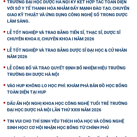
TRƯỜNG ĐẠI HỌC DƯỢC HÀ NỘI KÝ KẾT HỢP TÁC TOÀN DIỆN
VỚI SỞ Y TẾ THANH HÓA NHẰM ĐẨY MẠNH ĐÀO TẠO, CHUYỂN
GIAO KỸ THUẬT VÀ ỨNG DỤNG CÔNG NGHỆ SỐ TRONG DƯỢC
LÂM SÀNG.
LỄ TỐT NGHIỆP VÀ TRAO BẰNG TIẾN SĨ, THẠC SĨ, DƯỢC SĨ
CHUYÊN KHOA II, CHUYÊN KHOA I NĂM 2026
LỄ TỐT NGHIỆP VÀ TRAO BẰNG DƯỢC SĨ ĐẠI HỌC & CỬ NHÂN
NĂM 2026
LỄ CÔNG BỐ VÀ TRAO QUYẾT ĐỊNH BỔ NHIỆM HIỆU TRƯỞNG
TRƯỜNG ĐH DƯỢC HÀ NỘI
VÀO HUP KHÔNG LO HỌC PHÍ: KHÁM PHÁ BẢN ĐỒ HỌC BỔNG
TOÀN DIỆN TẠI HUP
DẤU ẤN HỘI NGHỊ KHOA HỌC CÔNG NGHỆ TUỔI TRẺ TRƯỜNG
ĐẠI HỌC DƯỢC HÀ NỘI LẦN THỨ XXIII NĂM 2026
TIN VUI CHO THÍ SINH YÊU THÍCH HÓA HỌC VÀ CÔNG NGHỆ
SINH HỌC! CƠ HỘI NHẬN HỌC BỔNG TỪ CHÍNH PHỦ