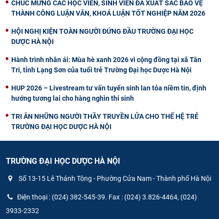
CHÚC MỪNG CÁC HỌC VIÊN, SINH VIÊN ĐÃ XUẤT SẮC BẢO VỆ
THÀNH CÔNG LUẬN VĂN, KHOÁ LUẬN TỐT NGHIỆP NĂM 2026
HỘI NGHỊ KIỆN TOÀN NGƯỜI ĐỨNG ĐẦU TRƯỜNG ĐẠI HỌC
DƯỢC HÀ NỘI
Hành trình nhân ái: Mùa hè xanh 2026 vì cộng đồng tại xã Tân
Tri, tỉnh Lạng Sơn của tuổi trẻ Trường Đại học Dược Hà Nội
HUP 2026 – Livestream tư vấn tuyển sinh lan tỏa niềm tin, định
hướng tương lai cho hàng nghìn thí sinh
TRI ÂN NHỮNG NGƯỜI THẦY TRUYỀN LỬA CHO THẾ HỆ TRẺ
TRƯỜNG ĐẠI HỌC DƯỢC HÀ NỘI
TRƯỜNG ĐẠI HỌC DƯỢC HÀ NỘI
Số 13-15 Lê Thánh Tông - Phường Cửa Nam - Thành phố Hà Nội
Điện thoại : (024) 382-545-39. Fax : (024) 3.826-4464, (024)
3933-2332