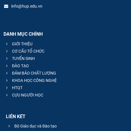
info@hup.edu.vn
DANH MỤC CHÍNH
GIỚI THIỆU
CƠ CẤU TỔ CHỨC
TUYỂN SINH
ĐÀO TẠO
ĐẢM BẢO CHẤT LƯỢNG
KHOA HỌC CÔNG NGHỆ
HTQT
CỰU NGƯỜI HỌC
LIÊN KẾT
Bộ Giáo dục và Đào tạo