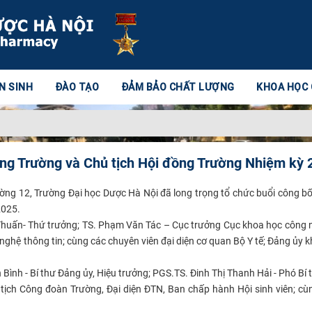
N SINH
ĐÀO TẠO
ĐẢM BẢO CHẤT LƯỢNG
KHOA HỌC
ồng Trường và Chủ tịch Hội đồng Trường Nhiệm kỳ
ờng 12, Trường Đại học Dược Hà Nội đã long trọng tổ chức buổi công bố
2025.
n Thuấn- Thứ trưởng; TS. Phạm Văn Tác – Cục trưởng Cục khoa học công n
ghệ thông tin; cùng các chuyên viên đại diện cơ quan Bộ Y tế; Đảng ủy 
nh - Bí thư Đảng ủy, Hiệu trưởng; PGS.TS. Đinh Thị Thanh Hải - Phó Bí
ịch Công đoàn Trường, Đại diện ĐTN, Ban chấp hành Hội sinh viên; cùn