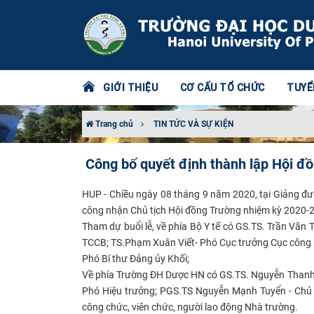
GIỚI THIỆU
CƠ CẤU TỔ CHỨC
TUYỂ
Trang chủ
TIN TỨC VÀ SỰ KIỆN
Công bố quyết định thành lập Hội đ
HUP - Chiều ngày 08 tháng 9 năm 2020, tại Giảng đư
công nhận Chủ tịch Hội đồng Trường nhiệm kỳ 2020-
Tham dự buổi lễ, về phía Bộ Y tế có GS.TS. Trần Vă
TCCB; TS.Phạm Xuân Viết- Phó Cục trưởng Cục công n
Phó Bí thư Đảng ủy Khối;
Về phía Trường ĐH Dược HN có GS.TS. Nguyễn Thanh Bì
Phó Hiệu trưởng; PGS.TS Nguyễn Mạnh Tuyển - Chủ t
công chức, viên chức, người lao động Nhà trường.