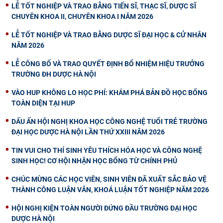
LỄ TỐT NGHIỆP VÀ TRAO BẰNG TIẾN SĨ, THẠC SĨ, DƯỢC SĨ
CHUYÊN KHOA II, CHUYÊN KHOA I NĂM 2026
LỄ TỐT NGHIỆP VÀ TRAO BẰNG DƯỢC SĨ ĐẠI HỌC & CỬ NHÂN
NĂM 2026
LỄ CÔNG BỐ VÀ TRAO QUYẾT ĐỊNH BỔ NHIỆM HIỆU TRƯỞNG
TRƯỜNG ĐH DƯỢC HÀ NỘI
VÀO HUP KHÔNG LO HỌC PHÍ: KHÁM PHÁ BẢN ĐỒ HỌC BỔNG
TOÀN DIỆN TẠI HUP
DẤU ẤN HỘI NGHỊ KHOA HỌC CÔNG NGHỆ TUỔI TRẺ TRƯỜNG
ĐẠI HỌC DƯỢC HÀ NỘI LẦN THỨ XXIII NĂM 2026
TIN VUI CHO THÍ SINH YÊU THÍCH HÓA HỌC VÀ CÔNG NGHỆ
SINH HỌC! CƠ HỘI NHẬN HỌC BỔNG TỪ CHÍNH PHỦ
CHÚC MỪNG CÁC HỌC VIÊN, SINH VIÊN ĐÃ XUẤT SẮC BẢO VỆ
THÀNH CÔNG LUẬN VĂN, KHOÁ LUẬN TỐT NGHIỆP NĂM 2026
HỘI NGHỊ KIỆN TOÀN NGƯỜI ĐỨNG ĐẦU TRƯỜNG ĐẠI HỌC
DƯỢC HÀ NỘI