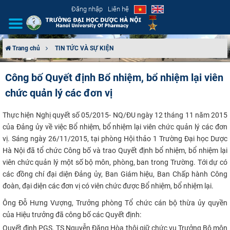
Đăng nhập
Liên hệ
Trang chủ
TIN TỨC VÀ SỰ KIỆN
GIỚI THIỆU
Công bố Quyết định Bổ nhiệm, bổ nhiệm lại viên
chức quản lý các đơn vị
CƠ CẤU TỔ CHỨC
Thực hiện Nghị quyết số 05/2015- NQ/ĐU ngày 12 tháng 11 năm 2015
TUYỂN SINH
của Đảng ủy về việc Bổ nhiệm, bổ nhiệm lại viên chức quản lý các đơn
vị. Sáng ngày 26/11/2015, tại phòng Hội thảo 1 Trường Đại học Dược
ĐÀO TẠO
Hà Nội đã tổ chức Công bố và trao Quyết định bổ nhiệm, bổ nhiệm lại
viên chức quản lý một số bộ môn, phòng, ban trong Trường. Tới dự có
ĐẢM BẢO CHẤT LƯỢNG
các đồng chí đại diện Đảng ủy, Ban Giám hiệu, Ban Chấp hành Công
đoàn, đại diện các đơn vị có viên chức được Bổ nhiệm,
bổ nhiệm lại.
KHOA HỌC CÔNG NGHỆ
Ông Đỗ Hưng Vượng, Trưởng phòng Tổ chức cán bộ thừa ủy quyền
của Hiệu trưởng đã công bố các Quyết định:
HTQT
Quyết định PGS. TS Nguyễn Đăng Hòa thôi giữ chức vụ Trưởng Bộ môn