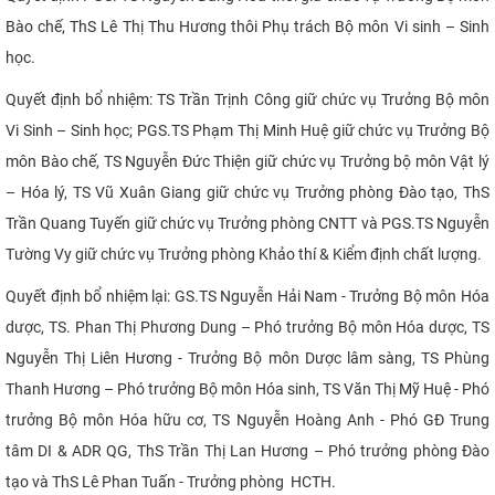
CỰU NGƯỜI HỌC
Bào chế, ThS Lê Thị Thu Hương thôi Phụ trách Bộ môn Vi sinh – Sinh
học.
Quyết định bổ nhiệm: TS Trần Trịnh Công giữ chức vụ Trưởng Bộ môn
Vi Sinh – Sinh học; PGS.TS Phạm Thị Minh Huệ giữ chức vụ Trưởng Bộ
môn Bào chế, TS Nguyễn Đức Thiện giữ chức vụ Trưởng bộ môn Vật lý
– Hóa lý, TS Vũ Xuân Giang giữ chức vụ Trưởng phòng Đào tạo, ThS
Trần Quang Tuyến giữ chức vụ Trưởng phòng CNTT và PGS.TS Nguyễn
Tường Vy giữ chức vụ Trưởng phòng Khảo thí & Kiểm định chất lượng.
Quyết định bổ nhiệm lại: GS.TS Nguyễn Hải Nam - Trưởng Bộ môn Hóa
dược, TS. Phan Thị Phương Dung – Phó trưởng Bộ môn Hóa dược, TS
Nguyễn Thị Liên Hương - Trưởng Bộ môn Dược lâm sàng, TS Phùng
Thanh Hương – Phó trưởng Bộ môn Hóa sinh, TS Văn Thị Mỹ Huệ - Phó
trưởng Bộ môn Hóa hữu cơ, TS Nguyễn Hoàng Anh - Phó GĐ Trung
tâm DI & ADR QG, ThS Trần Thị Lan Hương – Phó trưởng phòng Đào
tạo và ThS Lê Phan Tuấn - Trưởng phòng HCTH.