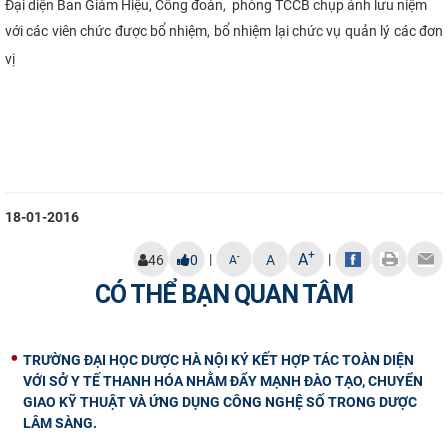
Đại diện Ban Giám Hiệu, Công đoàn, phòng TCCB
chụp ảnh lưu niệm
với các viên chức được bổ nhiệm, bổ nhiệm lại chức vụ quản lý các đơn
vị
​
18-01-2016
+
A
|
|
-
46
0
A
A
CÓ THỂ BẠN QUAN TÂM
TRƯỜNG ĐẠI HỌC DƯỢC HÀ NỘI KÝ KẾT HỢP TÁC TOÀN DIỆN
VỚI SỞ Y TẾ THANH HÓA NHẰM ĐẨY MẠNH ĐÀO TẠO, CHUYỂN
GIAO KỸ THUẬT VÀ ỨNG DỤNG CÔNG NGHỆ SỐ TRONG DƯỢC
LÂM SÀNG.