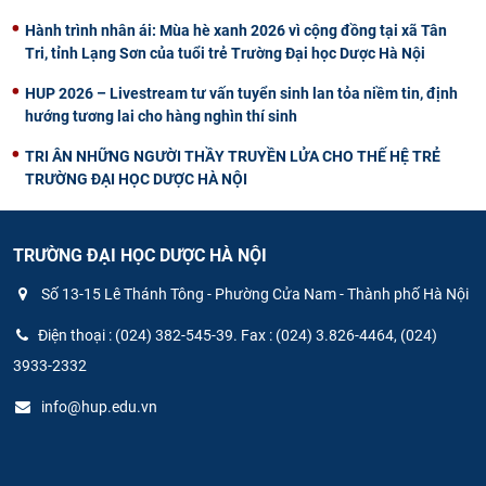
Hành trình nhân ái: Mùa hè xanh 2026 vì cộng đồng tại xã Tân
Tri, tỉnh Lạng Sơn của tuổi trẻ Trường Đại học Dược Hà Nội
HUP 2026 – Livestream tư vấn tuyển sinh lan tỏa niềm tin, định
hướng tương lai cho hàng nghìn thí sinh
TRI ÂN NHỮNG NGƯỜI THẦY TRUYỀN LỬA CHO THẾ HỆ TRẺ
TRƯỜNG ĐẠI HỌC DƯỢC HÀ NỘI
TRƯỜNG ĐẠI HỌC DƯỢC HÀ NỘI
Số 13-15 Lê Thánh Tông - Phường Cửa Nam - Thành phố Hà Nội
Điện thoại : (024) 382-545-39. Fax : (024) 3.826-4464, (024)
3933-2332
info@hup.edu.vn