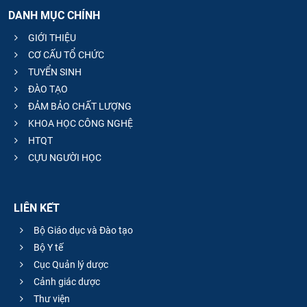
DANH MỤC CHÍNH
GIỚI THIỆU
CƠ CẤU TỔ CHỨC
TUYỂN SINH
ĐÀO TẠO
ĐẢM BẢO CHẤT LƯỢNG
KHOA HỌC CÔNG NGHỆ
HTQT
CỰU NGƯỜI HỌC
LIÊN KẾT
Bộ Giáo dục và Đào tạo
Bộ Y tế
Cục Quản lý dược
Cảnh giác dược
Thư viện