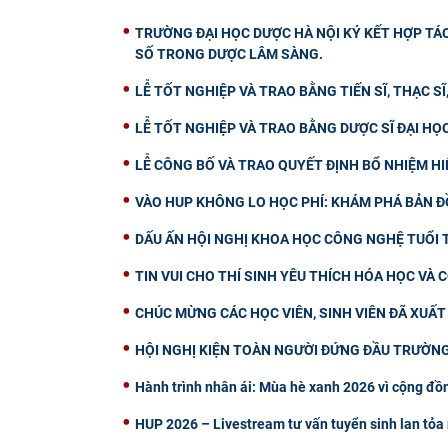
TRƯỜNG ĐẠI HỌC DƯỢC HÀ NỘI KÝ KẾT HỢP TÁ
SỐ TRONG DƯỢC LÂM SÀNG.
LỄ TỐT NGHIỆP VÀ TRAO BẰNG TIẾN SĨ, THẠC SĨ
LỄ TỐT NGHIỆP VÀ TRAO BẰNG DƯỢC SĨ ĐẠI HỌ
LỄ CÔNG BỐ VÀ TRAO QUYẾT ĐỊNH BỔ NHIỆM H
VÀO HUP KHÔNG LO HỌC PHÍ: KHÁM PHÁ BẢN Đ
DẤU ẤN HỘI NGHỊ KHOA HỌC CÔNG NGHỆ TUỔI T
TIN VUI CHO THÍ SINH YÊU THÍCH HÓA HỌC VÀ
CHÚC MỪNG CÁC HỌC VIÊN, SINH VIÊN ĐÃ XUẤ
HỘI NGHỊ KIỆN TOÀN NGƯỜI ĐỨNG ĐẦU TRƯỜNG
Hành trình nhân ái: Mùa hè xanh 2026 vì cộng đồn
HUP 2026 – Livestream tư vấn tuyển sinh lan tỏa 