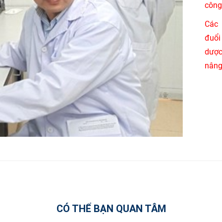
công 
Các 
đuổi
dược
nâng
CÓ THỂ BẠN QUAN TÂM