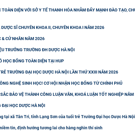
C TOÀN DIỆN VỚI SỞ Y TẾ THANH HÓA NHẰM ĐẨY MẠNH ĐÀO TẠO, C
, DƯỢC SĨ CHUYÊN KHOA II, CHUYÊN KHOA I NĂM 2026
C & CỬ NHÂN NĂM 2026
IỆU TRƯỞNG TRƯỜNG ĐH DƯỢC HÀ NỘI
Ồ HỌC BỔNG TOÀN DIỆN TẠI HUP
RẺ TRƯỜNG ĐẠI HỌC DƯỢC HÀ NỘI LẦN THỨ XXIII NĂM 2026
 CÔNG NGHỆ SINH HỌC! CƠ HỘI NHẬN HỌC BỔNG TỪ CHÍNH PHỦ
T SẮC BẢO VỆ THÀNH CÔNG LUẬN VĂN, KHOÁ LUẬN TỐT NGHIỆP NĂM
 ĐẠI HỌC DƯỢC HÀ NỘI
g tại xã Tân Tri, tỉnh Lạng Sơn của tuổi trẻ Trường Đại học Dược Hà Nội
niềm tin, định hướng tương lai cho hàng nghìn thí sinh