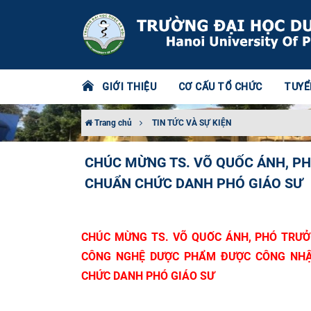
GIỚI THIỆU
CƠ CẤU TỔ CHỨC
TUYỂ
Trang chủ
TIN TỨC VÀ SỰ KIỆN
CHÚC MỪNG TS. VÕ QUỐC ÁNH, P
CHUẨN CHỨC DANH PHÓ GIÁO SƯ
CHÚC MỪNG TS. VÕ QUỐC ÁNH, PHÓ TRƯỞ
CÔNG NGHỆ DƯỢC PHẨM ĐƯỢC CÔNG NHẬ
CHỨC DANH PHÓ GIÁO SƯ