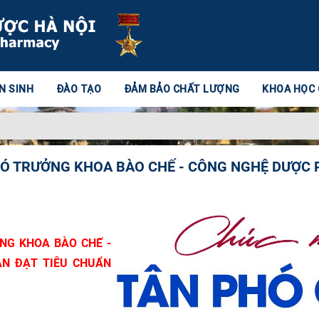
N SINH
ĐÀO TẠO
ĐẢM BẢO CHẤT LƯỢNG
KHOA HỌC
HÓ TRƯỞNG KHOA BÀO CHẾ - CÔNG NGHỆ DƯỢC 
NG KHOA BÀO CHẾ -
N ĐẠT TIÊU CHUẨN