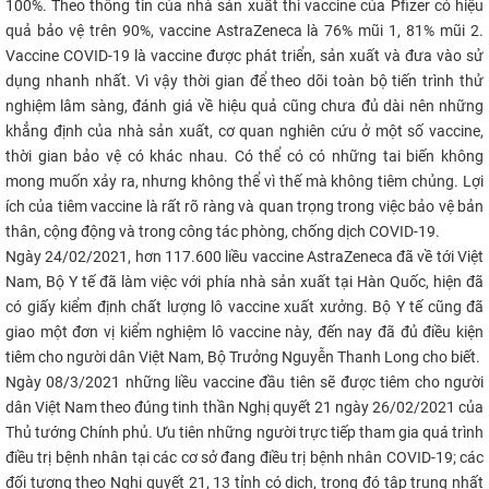
100%. Theo thông tin của nhà sản xuất thì vaccine của Pfizer có hiệu
quả bảo vệ trên 90%, vaccine AstraZeneca là 76% mũi 1, 81% mũi 2.
Vaccine COVID-19 là vaccine được phát triển, sản xuất và đưa vào sử
dụng nhanh nhất. Vì vậy thời gian để theo dõi toàn bộ tiến trình thử
nghiệm lâm sàng, đánh giá về hiệu quả cũng chưa đủ dài nên những
khẳng định của nhà sản xuất, cơ quan nghiên cứu ở một số vaccine,
thời gian bảo vệ có khác nhau. Có thể có có những tai biến không
mong muốn xảy ra, nhưng không thể vì thế mà không tiêm chủng. Lợi
ích của tiêm vaccine là rất rõ ràng và quan trọng trong việc bảo vệ bản
thân, cộng động và trong công tác phòng, chống dịch COVID-19.
Ngày 24/02/2021, hơn 117.600 liều vaccine AstraZeneca đã về tới Việt
Nam, Bộ Y tế đã làm việc với phía nhà sản xuất tại Hàn Quốc, hiện đã
có giấy kiểm định chất lượng lô vaccine xuất xưởng. Bộ Y tế cũng đã
giao một đơn vị kiểm nghiệm lô vaccine này, đến nay đã đủ điều kiện
tiêm cho người dân Việt Nam, Bộ Trưởng Nguyễn Thanh Long cho biết.
Ngày 08/3/2021 những liều vaccine đầu tiên sẽ được tiêm cho người
dân Việt Nam theo đúng tinh thần Nghị quyết 21 ngày 26/02/2021 của
Thủ tướng Chính phủ. Ưu tiên những người trực tiếp tham gia quá trình
điều trị bệnh nhân tại các cơ sở đang điều trị bệnh nhân COVID-19; các
đối tượng theo Nghị quyết 21, 13 tỉnh có dịch, trong đó tập trung nhất