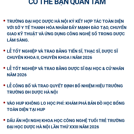
CÓ THỂ BẠN QUAN TÂM
TRƯỜNG ĐẠI HỌC DƯỢC HÀ NỘI KÝ KẾT HỢP TÁC TOÀN DIỆN
VỚI SỞ Y TẾ THANH HÓA NHẰM ĐẨY MẠNH ĐÀO TẠO, CHUYỂN
GIAO KỸ THUẬT VÀ ỨNG DỤNG CÔNG NGHỆ SỐ TRONG DƯỢC
LÂM SÀNG.
LỄ TỐT NGHIỆP VÀ TRAO BẰNG TIẾN SĨ, THẠC SĨ, DƯỢC SĨ
CHUYÊN KHOA II, CHUYÊN KHOA I NĂM 2026
LỄ TỐT NGHIỆP VÀ TRAO BẰNG DƯỢC SĨ ĐẠI HỌC & CỬ NHÂN
NĂM 2026
LỄ CÔNG BỐ VÀ TRAO QUYẾT ĐỊNH BỔ NHIỆM HIỆU TRƯỞNG
TRƯỜNG ĐH DƯỢC HÀ NỘI
VÀO HUP KHÔNG LO HỌC PHÍ: KHÁM PHÁ BẢN ĐỒ HỌC BỔNG
TOÀN DIỆN TẠI HUP
DẤU ẤN HỘI NGHỊ KHOA HỌC CÔNG NGHỆ TUỔI TRẺ TRƯỜNG
ĐẠI HỌC DƯỢC HÀ NỘI LẦN THỨ XXIII NĂM 2026