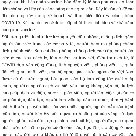
ngay sau khi tiếp nhận vaccine, bảo đảm tỷ lệ bao phủ cao, an toàn
tiêm chủng và tiếp cận công bằng cho người dân. Đây là căn cứ để các
địa phương xây dựng kế hoạch và thực hiện tiêm vaccine phòng
COVID-19. Kế hoạch này sẽ được cập nhật theo tình hình và khả năng
cung ứng vaccine.
Đối tượng triển khai là lực lượng tuyến đầu phòng, chống dịch, gồm:
người làm việc trong các cơ sở y tế; người tham gia phòng chống
dịch (thành viên Ban chỉ đạo phòng, chống dịch các cấp, người làm
việc ở các khu cách ly, làm nhiệm vụ truy vết, điều tra dịch tễ, tổ
COVID dựa vào cộng đồng, tình nguyện viên, phóng viên...); quân
đội; công an; nhân viên, cán bộ ngoại giao nước ngoài của Việt Nam
được cử đi nước ngoài; hải quan, cán bộ làm công tác xuất nhập
cảnh; người cung cấp dịch vụ thiết yếu: hàng không, vận tải, du lịch;
cung cấp dịch vụ điện, nước...; giáo viên, người làm việc tại các cơ
sở giáo dục, đào tạo; người làm việc tại các cơ quan, đơn vị hành
chính thường xuyên tiếp xúc với nhiều người; người mắc các bệnh
mãn tính, người trên 65 tuổi; người sinh sống tại các vùng có dịch;
người nghèo, các đối tượng chính sách xã hội; người được cơ quan
nhà nước có thẩm quyền cử đi công tác, học tập, lao động ở nước
ngoài; các đối tượng khác do Bộ Y tế quyết định căn cứ yêu cầu