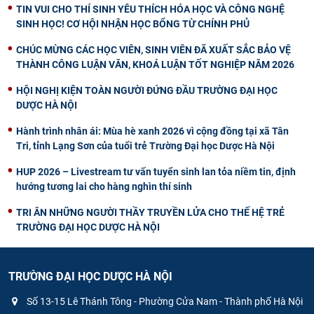
TIN VUI CHO THÍ SINH YÊU THÍCH HÓA HỌC VÀ CÔNG NGHỆ
SINH HỌC! CƠ HỘI NHẬN HỌC BỔNG TỪ CHÍNH PHỦ
CHÚC MỪNG CÁC HỌC VIÊN, SINH VIÊN ĐÃ XUẤT SẮC BẢO VỆ
THÀNH CÔNG LUẬN VĂN, KHOÁ LUẬN TỐT NGHIỆP NĂM 2026
HỘI NGHỊ KIỆN TOÀN NGƯỜI ĐỨNG ĐẦU TRƯỜNG ĐẠI HỌC
DƯỢC HÀ NỘI
Hành trình nhân ái: Mùa hè xanh 2026 vì cộng đồng tại xã Tân
Tri, tỉnh Lạng Sơn của tuổi trẻ Trường Đại học Dược Hà Nội
HUP 2026 – Livestream tư vấn tuyển sinh lan tỏa niềm tin, định
hướng tương lai cho hàng nghìn thí sinh
TRI ÂN NHỮNG NGƯỜI THẦY TRUYỀN LỬA CHO THẾ HỆ TRẺ
TRƯỜNG ĐẠI HỌC DƯỢC HÀ NỘI
TRƯỜNG ĐẠI HỌC DƯỢC HÀ NỘI
Số 13-15 Lê Thánh Tông - Phường Cửa Nam - Thành phố Hà Nội