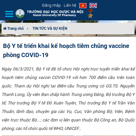
Đăng nhập
Liên hệ
Trang chủ
TIN TỨC VÀ SỰ KIỆN
GIỚI THIỆU
Bộ Y tế triển khai kế hoạch tiêm chủng vaccine
phòng COVID-19
CƠ CẤU TỔ CHỨC
TUYỂN SINH
Ngày 06/3/2021, Bộ Y tế đã tổ chức Hội nghị trực tuyến triển khai kế
hoạch tiêm chủng vaccin COVID-19 với hơn 700 điểm cầu trên toàn
ĐÀO TẠO
quốc. Tham dự Hội nghị tại điểm cầu Trung ương có GS.TS. Nguyễn
Thanh Long, Ủy viên Ban chấp hành Trung ương Đảng, Bộ trưởng Bộ Y
ĐẢM BẢO CHẤT LƯỢNG
tế; Thứ trưởng Bộ Y tế Đỗ Xuân Tuyên; Thứ trưởng Bộ Y tế Trần Văn
Thuấn; lãnh đạo, chuyên gia các Vụ, Cục, Văn phòng Bộ; Viện, Bệnh
KHOA HỌC CÔNG NGHỆ
viện trực thuộc Bộ… ; các đơn vị liên quan thuộc Bộ Công an, Bộ Quốc
HTQT
phòng; các tổ chức quốc tế WHO, UNICEF…​​​ ​​