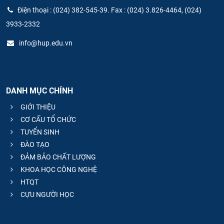
Điện thoại : (024) 382-545-39. Fax : (024) 3.826-4464, (024)
3933-2332
info@hup.edu.vn
DANH MỤC CHÍNH
GIỚI THIỆU
CƠ CẤU TỔ CHỨC
TUYỂN SINH
ĐÀO TẠO
ĐẢM BẢO CHẤT LƯỢNG
KHOA HỌC CÔNG NGHỆ
HTQT
CỰU NGƯỜI HỌC