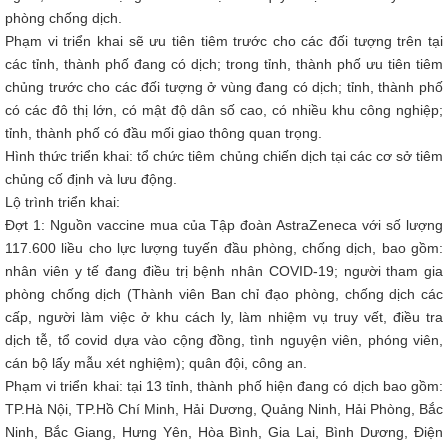
phòng chống dịch.
Phạm vi triển khai sẽ ưu tiên tiêm trước cho các đối tượng trên tại
các tỉnh, thành phố đang có dịch; trong tỉnh, thành phố ưu tiên tiêm
chủng trước cho các đối tượng ở vùng đang có dịch; tỉnh, thành phố
có các đô thị lớn, có mật độ dân số cao, có nhiều khu công nghiệp;
tỉnh, thành phố có đầu mối giao thông quan trọng.
Hình thức triển khai: tổ chức tiêm chủng chiến dịch tại các cơ sở tiêm
chủng cố định và lưu động.
Lộ trình triển khai:
Đợt 1: Nguồn vaccine mua của Tập đoàn AstraZeneca với số lượng
117.600 liều cho lực lượng tuyến đầu phòng, chống dịch, bao gồm:
nhân viên y tế đang điều trị bệnh nhân COVID-19; người tham gia
phòng chống dịch (Thành viên Ban chỉ đạo phòng, chống dịch các
cấp, người làm việc ở khu cách ly, làm nhiệm vụ truy vết, điều tra
dịch tễ, tổ covid dựa vào cộng đồng, tình nguyện viên, phóng viên,
cán bộ lấy mẫu xét nghiệm); quân đội, công an.
Phạm vi triển khai: tại 13 tỉnh, thành phố hiện đang có dịch bao gồm:
TP.Hà Nội, TP.Hồ Chí Minh, Hải Dương, Quảng Ninh, Hải Phòng, Bắc
Ninh, Bắc Giang, Hưng Yên, Hòa Bình, Gia Lai, Bình Dương, Điện