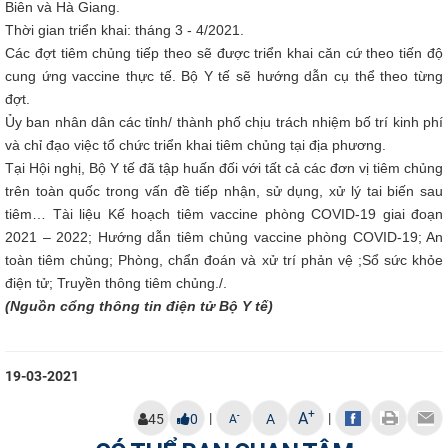
Biên và Hà Giang.
Thời gian triển khai: tháng 3 - 4/2021.
Các đợt tiêm chủng tiếp theo sẽ được triển khai căn cứ theo tiến độ
cung ứng vaccine thực tế. Bộ Y tế sẽ hướng dẫn cụ thể theo từng
đợt.
Ủy ban nhân dân các tỉnh/ thành phố chịu trách nhiệm bố trí kinh phí
và chỉ đạo việc tổ chức triển khai tiêm chủng tại địa phương.
Tại Hội nghị, Bộ Y tế đã tập huấn đối với tất cả các đơn vị tiêm chủng
trên toàn quốc trong vấn đề tiếp nhận, sử dụng, xử lý tai biến sau
tiêm… Tài liệu Kế hoạch tiêm vaccine phòng COVID-19 giai đoạn
2021 – 2022; Hướng dẫn tiêm chủng vaccine phòng COVID-19; An
toàn tiêm chủng; Phòng, chẩn đoán và xử trí phản vệ ;Sổ sức khỏe
điện tử; Truyền thông tiêm chủng./.
(Nguồn cổng thông tin điện tử Bộ Y tế)
19-03-2021
+
A
|
|
-
45
0
A
A