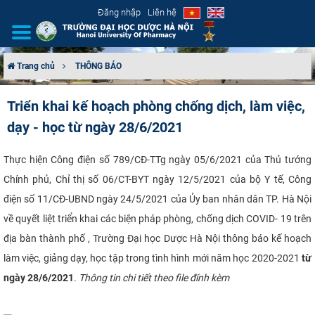
Đăng nhập
Liên hệ
Trang chủ
THÔNG BÁO
GIỚI THIỆU
Triển khai kế hoạch phòng chống dịch, làm việc,
dạy - học từ ngày 28/6/2021
CƠ CẤU TỔ CHỨC
TUYỂN SINH
​Thực hiện Công điện số 789/CĐ-TTg ngày 05/6/2021 của Thủ tướng
Chính phủ, Chỉ thị số 06/CT-BYT ngày 12/5/2021 của bộ Y tế, Công
ĐÀO TẠO
điện số 11/CĐ-UBND ngày 24/5/2021 của Ủy ban nhân dân TP. Hà Nội
về quyết liệt triển khai các biện pháp phòng, chống dịch COVID- 19 trên
ĐẢM BẢO CHẤT LƯỢNG
địa bàn thành phố , Trường Đại học Dược Hà Nội thông báo kế hoạch
làm việc, giảng dạy, học tập trong tình hình mới năm học 2020-2021
từ
KHOA HỌC CÔNG NGHỆ
ngày 28/6/2021
.
Thông tin chi tiết theo file đính kèm
HTQT