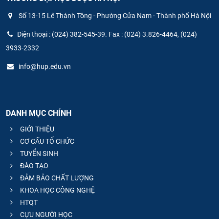
Số 13-15 Lê Thánh Tông - Phường Cửa Nam - Thành phố Hà Nội
Điện thoại : (024) 382-545-39. Fax : (024) 3.826-4464, (024)
3933-2332
info@hup.edu.vn
DANH MỤC CHÍNH
GIỚI THIỆU
CƠ CẤU TỔ CHỨC
TUYỂN SINH
ĐÀO TẠO
ĐẢM BẢO CHẤT LƯỢNG
KHOA HỌC CÔNG NGHỆ
HTQT
CỰU NGƯỜI HỌC