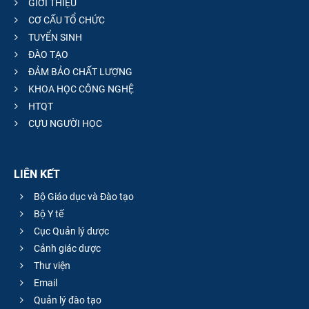
GIỚI THIỆU
CƠ CẤU TỔ CHỨC
TUYỂN SINH
ĐÀO TẠO
ĐẢM BẢO CHẤT LƯỢNG
KHOA HỌC CÔNG NGHỆ
HTQT
CỰU NGƯỜI HỌC
LIÊN KẾT
Bộ Giáo dục và Đào tạo
Bộ Y tế
Cục Quản lý dược
Cảnh giác dược
Thư viện
Email
Quản lý đào tạo