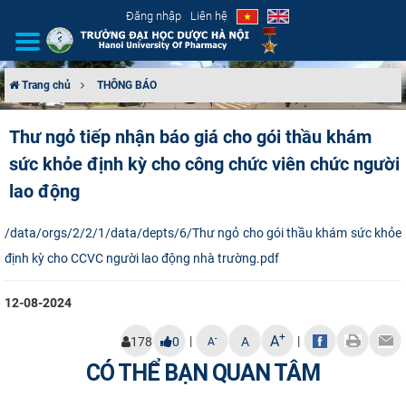
Đăng nhập
Liên hệ
Trang chủ
THÔNG BÁO
GIỚI THIỆU
Thư ngỏ tiếp nhận báo giá cho gói thầu khám
sức khỏe định kỳ cho công chức viên chức người
CƠ CẤU TỔ CHỨC
lao động
TUYỂN SINH
/data/orgs/2/2/1/data/depts/6/Thư ngỏ cho gói thầu khám sức khỏe
ĐÀO TẠO
định kỳ cho CCVC người lao động nhà trường.pdf
ĐẢM BẢO CHẤT LƯỢNG
12-08-2024
+
KHOA HỌC CÔNG NGHỆ
A
|
|
-
178
0
A
A
CÓ THỂ BẠN QUAN TÂM
HTQT