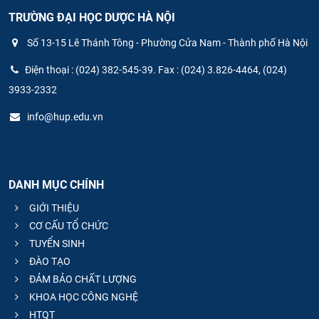
TRƯỜNG ĐẠI HỌC DƯỢC HÀ NỘI
Số 13-15 Lê Thánh Tông - Phường Cửa Nam - Thành phố Hà Nội
Điện thoại : (024) 382-545-39. Fax : (024) 3.826-4464, (024)
3933-2332
info@hup.edu.vn
DANH MỤC CHÍNH
GIỚI THIỆU
CƠ CẤU TỔ CHỨC
TUYỂN SINH
ĐÀO TẠO
ĐẢM BẢO CHẤT LƯỢNG
KHOA HỌC CÔNG NGHỆ
HTQT