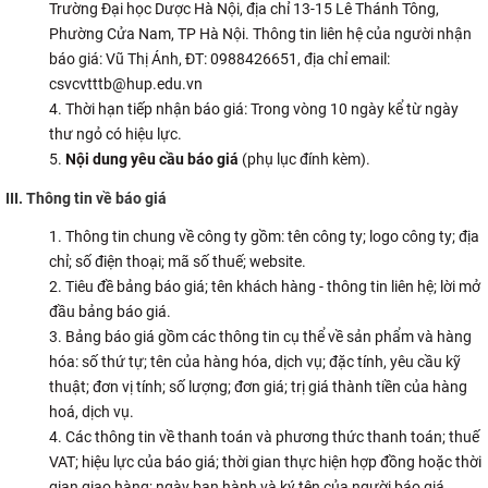
Trường Đại học Dược Hà Nội, địa chỉ 13-15 Lê Thánh Tông,
CỰU NGƯỜI HỌC
Phường Cửa Nam, TP Hà Nội. Thông tin liên hệ của người nhận
báo giá: Vũ Thị Ánh, ĐT: 0988426651, địa chỉ email:
csvcvtttb@hup.edu.vn
Thời hạn tiếp nhận báo giá: Trong vòng 10 ngày kể từ ngày
thư ngỏ có hiệu lực.
Nội dung yêu cầu báo giá
(phụ lục đính kèm).
III. Thông tin về báo giá
Thông tin chung về công ty gồm: tên công ty; logo công ty; địa
chỉ; số điện thoại; mã số thuế; website.
Tiêu đề bảng báo giá; tên khách hàng - thông tin liên hệ; lời mở
đầu bảng báo giá.
Bảng báo giá gồm các thông tin cụ thể về sản phẩm và hàng
hóa: số thứ tự; tên của hàng hóa, dịch vụ; đặc tính, yêu cầu kỹ
thuật; đơn vị tính; số lượng; đơn giá; trị giá thành tiền của hàng
hoá, dịch vụ.
Các thông tin về thanh toán và phương thức thanh toán; thuế
VAT; hiệu lực của báo giá; thời gian thực hiện hợp đồng hoặc thời
gian giao hàng; ngày ban hành và ký tên của người báo giá.