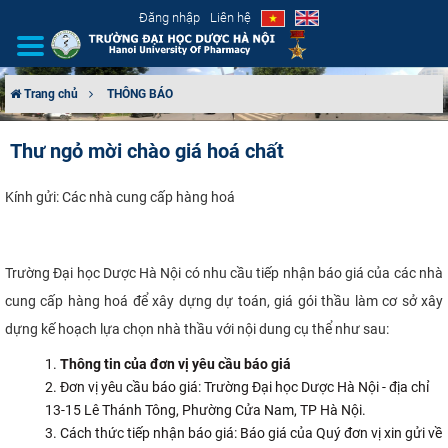
Đăng nhập
Liên hệ
Trang chủ
THÔNG BÁO
GIỚI THIỆU
Thư ngỏ mời chào giá hoá chất
CƠ CẤU TỔ CHỨC
Kính gửi: Các nhà cung cấp hàng hoá
TUYỂN SINH
Trường Đại học Dược Hà Nội có nhu cầu tiếp nhận báo giá của các nhà
ĐÀO TẠO
cung cấp hàng hoá để xây dựng dự toán, giá gói thầu làm cơ sở xây
ĐẢM BẢO CHẤT LƯỢNG
dựng kế hoạch lựa chọn nhà thầu với nội dung cụ thể như sau:
Thông tin của đơn vị yêu cầu báo giá
KHOA HỌC CÔNG NGHỆ
Đơn vị yêu cầu báo giá: Trường Đại học Dược Hà Nội - địa chỉ
13-15 Lê Thánh Tông, Phường Cửa Nam, TP Hà Nội.
HTQT
Cách thức tiếp nhận báo giá: Báo giá của Quý đơn vị xin gửi về