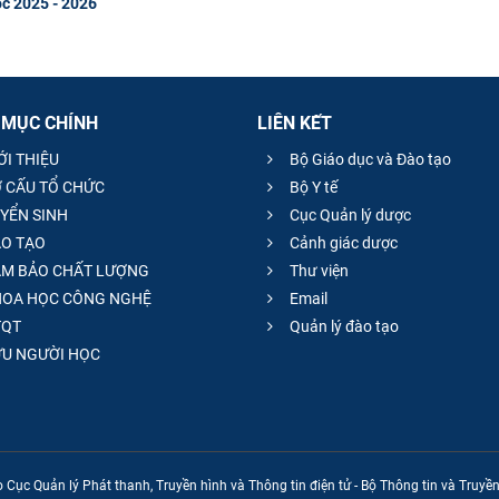
ọc 2025 - 2026
 MỤC CHÍNH
LIÊN KẾT
ỚI THIỆU
Bộ Giáo dục và Đào tạo
 CẤU TỔ CHỨC
Bộ Y tế
YỂN SINH
Cục Quản lý dược
O TẠO
Cảnh giác dược
M BẢO CHẤT LƯỢNG
Thư viện
OA HỌC CÔNG NGHỆ
Email
QT
Quản lý đào tạo
̣U NGƯỜI HỌC
 Cục Quản lý Phát thanh, Truyền hình và Thông tin điện tử - Bộ Thông tin và Truy