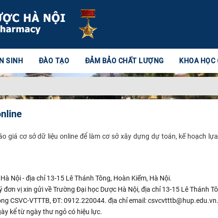
N SINH
ĐÀO TẠO
ĐẢM BẢO CHẤT LƯỢNG
KHOA HỌC
nline
o giá cơ sở dữ liệu online để làm cơ sở xây dựng dự toán, kế hoạch lựa
 Hà Nội - địa chỉ 13-15 Lê Thánh Tông, Hoàn Kiếm, Hà Nội.
 đơn vị xin gửi về Trường Đại học Dược Hà Nội, địa chỉ 13-15 Lê Thánh T
ng CSVC-VTTTB, ĐT: 0912.220044. địa chỉ email: csvcvtttb@hup.edu.vn
ày kể từ ngày thư ngỏ có hiệu lực.