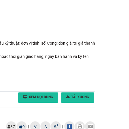
kỹ thuật; đơn vị tính; số lượng; đơn giá; trị giá thành
 hoặc thời gian giao hàng; ngày ban hành và ký tên
XEM NỘI DUNG
TẢI XUỐNG
+
A
|
|
-
87
9
A
A