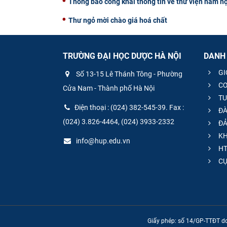
Thông báo công khai thông tin về thư viện năm h
Thư ngỏ mời chào giá hoá chất
TRƯỜNG ĐẠI HỌC DƯỢC HÀ NỘI
DANH
GI
Số 13-15 Lê Thánh Tông - Phường
CƠ
Cửa Nam - Thành phố Hà Nội
TU
Điện thoại : (024) 382-545-39. Fax :
ĐÀ
(024) 3.826-4464, (024) 3933-2332
ĐẢ
KH
info@hup.edu.vn
HT
CƯ
Giấy phép: số 14/GP-TTĐT do