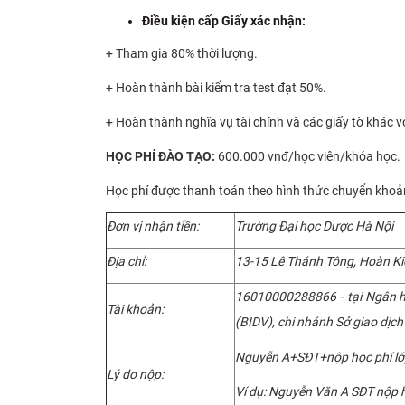
Điều kiện cấp Giấy xác nhận:
+ Tham gia 80% thời lượng.
+ Hoàn thành bài kiểm tra test đạt 50%.
+ Hoàn thành nghĩa vụ tài chính và các giấy tờ khác v
HỌC
PHÍ ĐÀO TẠO:
600.000 vnđ/học viên/khóa học.
Học phí được thanh toán theo hình thức chuyển khoản
Đơn vị nhận tiền:
Trường Đại học Dược Hà Nội
Địa chỉ:
13-15 Lê Thánh Tông, Hoàn Ki
16010000288866 - tại Ngân h
Tài khoản:
(BIDV), chi nhánh Sở giao dịch
Nguyễn A+SĐT+nộp học phí l
Lý do nộp:
Ví dụ: Nguyễn Văn A SĐT nộp