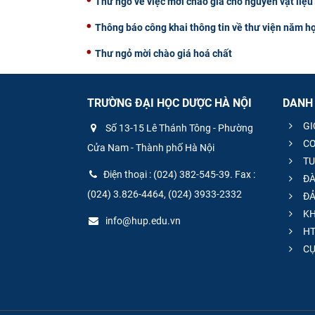
Thư ngỏ về việc mời chào giá cho nguyên vật liệ
Thông báo công khai thông tin về thư viện năm h
Thư ngỏ mời chào giá hoá chất
TRƯỜNG ĐẠI HỌC DƯỢC HÀ NỘI
DANH
GI
Số 13-15 Lê Thánh Tông - Phường
CƠ
Cửa Nam - Thành phố Hà Nội
TU
Điện thoại : (024) 382-545-39. Fax :
ĐÀ
(024) 3.826-4464, (024) 3933-2332
ĐẢ
KH
info@hup.edu.vn
HT
CƯ