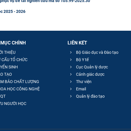
u phục vụ đề tài nghiên cứu mã số 105.99-2025.30
ọc 2025 - 2026
 MỤC CHÍNH
LIÊN KẾT
ỚI THIỆU
Bộ Giáo dục và Đào tạo
 CẤU TỔ CHỨC
Bộ Y tế
YỂN SINH
Cục Quản lý dược
O TẠO
Cảnh giác dược
M BẢO CHẤT LƯỢNG
Thư viện
OA HỌC CÔNG NGHỆ
Email
QT
Quản lý đào tạo
̣U NGƯỜI HỌC