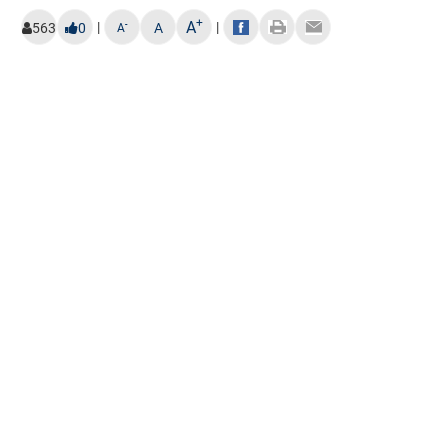
+
A
|
|
-
563
0
A
A