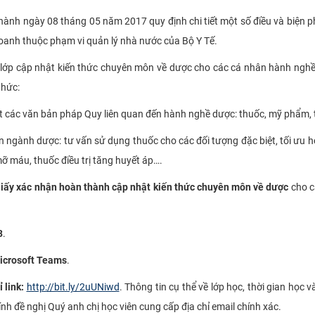
ành ngày 08 tháng 05 năm 2017 quy định chi tiết một số điều và biện 
 doanh thuộc phạm vi quản lý nhà nước của Bộ Y Tế.
ớp cập nhật kiến thức chuyên môn về dược cho các cá nhân hành nghề
thức:
t các văn bản pháp Quy liên quan đến hành nghề dược: thuốc, mỹ phẩm, th
n ngành dược: tư vấn sử dụng thuốc cho các đối tượng đặc biệt, tối ưu h
n mỡ máu, thuốc điều trị tăng huyết áp….
iấy xác nhận hoàn thành cập nhật kiến thức chuyên môn về dược
cho c
3
.
icrosoft Teams
.
 link:
http://bit.ly/2uUNiwd
. Thông tin cụ thể về lớp học, thời gian học
Kính đề nghị Quý anh chị học viên cung cấp địa chỉ email chính xác.