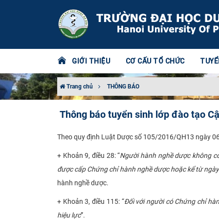
GIỚI THIỆU
CƠ CẤU TỔ CHỨC
TUYỂ
Trang chủ
THÔNG BÁO
Thông báo tuyển sinh lớp đào tạo C
Theo quy định Luật Dược số 105/2016/QH13 ngày 06/
+ Khoản 9, điều 28: “
Người hành nghề dược không có 
được cấp Chứng chỉ hành nghề dược hoặc kể từ ngày 
hành nghề dược.
+ Khoản 3, điều 115: “
Đối với người có Chứng chỉ hà
hiệu lực
”.