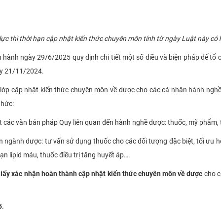
c thì thời hạn cập nhật kiến thức chuyên môn tính từ ngày Luật này có h
hành ngày 29/6/2025 quy định chi tiết một số điều và biện pháp để tổ
ày 21/11/2024.
ớp cập nhật kiến thức chuyên môn về dược cho các cá nhân hành nghề
thức:
t các văn bản pháp Quy liên quan đến hành nghề dược: thuốc, mỹ phẩm, th
n ngành dược: tư vấn sử dụng thuốc cho các đối tượng đặc biệt, tối ưu h
loạn lipid máu, thuốc điều trị tăng huyết áp….
iấy xác nhận hoàn thành cập nhật kiến thức chuyên môn về dược
cho c
5
.