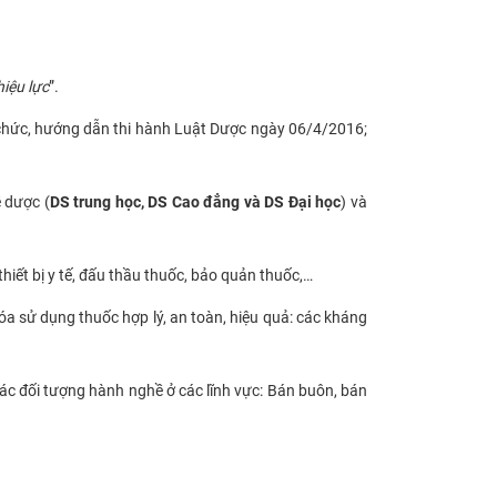
iệu lực
”.
 chức, hướng dẫn thi hành Luật Dược ngày 06/4/2016;
 dược (
DS trung học, DS Cao đẳng và DS Đại học
) và
iết bị y tế, đấu thầu thuốc, bảo quản thuốc,…
óa sử dụng thuốc hợp lý, an toàn, hiệu quả: các kháng
ác đối tượng hành nghề ở các lĩnh vực: Bán buôn, bán