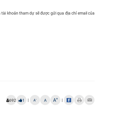
và tài khoản tham dự sẽ được gửi qua địa chỉ email của
+
A
|
|
-
692
1
A
A