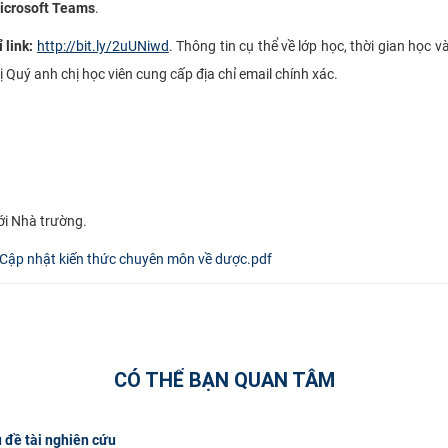
icrosoft Teams
.
 link:
http://bit.ly/2uUNiwd
. Thông tin cụ thể về lớp học, thời gian học 
ị Quý anh chị học viên cung cấp địa chỉ email chính xác.
ới Nhà trường.
Cập nhật kiến thức chuyên môn về dược.pdf
CÓ THỂ BẠN QUAN TÂM
 đề tài nghiên cứu