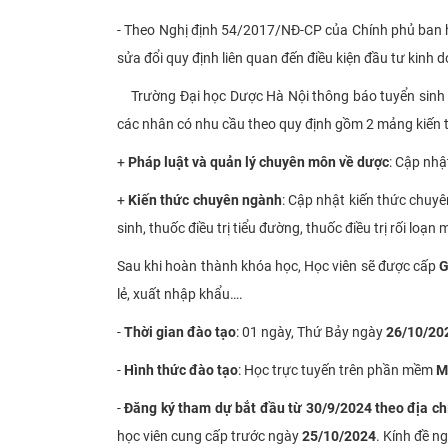
- Theo Nghị định 54/2017/NĐ-CP của Chính phủ ban h
sửa đổi quy định liên quan đến điều kiện đầu tư kinh 
Trường Đại học Dược Hà Nội thông báo tuyển sinh l
các nhân có nhu cầu theo quy định gồm 2 mảng kiến 
+
Pháp luật và quản lý chuyên môn về dược
: Cập nhậ
+
Kiến thức chuyên ngành
: Cập nhật kiến thức chuyê
sinh, thuốc điều trị tiểu đường, thuốc điều trị rối loạ
Sau khi hoàn thành khóa học, Học viên sẽ được cấp
G
lẻ, xuất nhập khẩu….
-
Thời gian đào tạo
: 01 ngày, Thứ Bảy ngày
26/10/20
-
Hình thức đào tạo
: Học trực tuyến trên phần mềm
M
-
Đăng
ký tham dự bắt đầu từ 30/9/2024 theo địa chỉ
học viên cung cấp trước ngày
25/10/2024
. Kính đề n