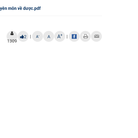
uyên môn về dược.pdf
+
A
|
|
-
2
A
A
1309