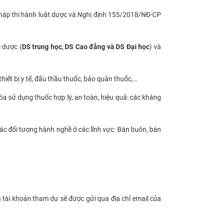
pháp thi hành luật dược và Nghị định 155/2018/NĐ-CP
 dược (
DS trung học, DS Cao đẳng và DS Đại học
) và
iết bị y tế, đấu thầu thuốc, bảo quản thuốc,…
óa sử dụng thuốc hợp lý, an toàn, hiệu quả: các kháng
ác đối tượng hành nghề ở các lĩnh vực: Bán buôn, bán
và tài khoản tham dự sẽ được gửi qua địa chỉ email của