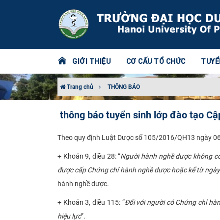
GIỚI THIỆU
CƠ CẤU TỔ CHỨC
TUYỂ
Trang chủ
THÔNG BÁO
thông báo tuyển sinh lớp đào tạo C
Theo quy định Luật Dược số 105/2016/QH13 ngày 06/
+ Khoản 9, điều 28: “
Người hành nghề dược không có 
được cấp Chứng chỉ hành nghề dược hoặc kể từ ngày 
hành nghề dược.
+ Khoản 3, điều 115: “
Đối với người có Chứng chỉ hà
hiệu lực
”.