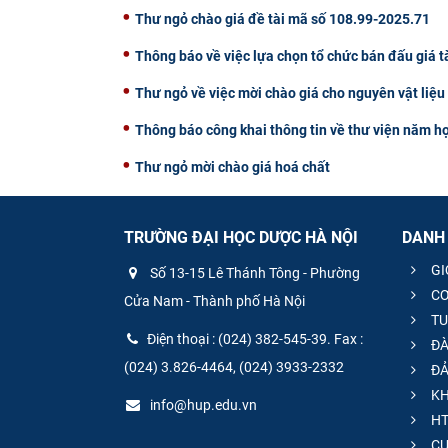
Thư ngỏ chào giá đề tài mã số 108.99-2025.71
Thông báo về việc lựa chọn tổ chức bán đấu giá t
Thư ngỏ về việc mời chào giá cho nguyên vật liệ
Thông báo công khai thông tin về thư viện năm h
Thư ngỏ mời chào giá hoá chất
TRƯỜNG ĐẠI HỌC DƯỢC HÀ NỘI
DANH
GI
Số 13-15 Lê Thánh Tông - Phường
CƠ
Cửa Nam - Thành phố Hà Nội
TU
Điện thoại : (024) 382-545-39. Fax :
ĐÀ
(024) 3.826-4464, (024) 3933-2332
ĐẢ
KH
info@hup.edu.vn
HT
CƯ