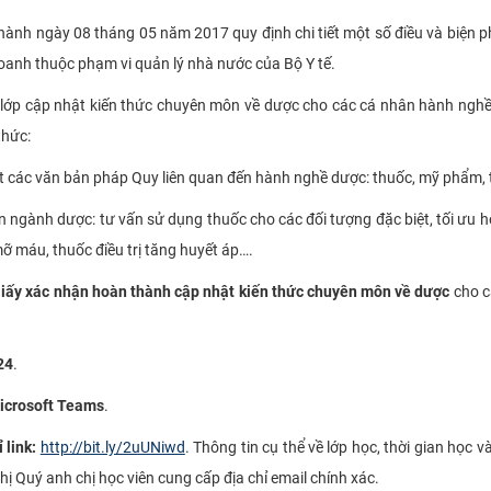
ành ngày 08 tháng 05 năm 2017 quy định chi tiết một số điều và biện 
doanh thuộc phạm vi quản lý nhà nước của Bộ Y tế.
ớp cập nhật kiến thức chuyên môn về dược cho các cá nhân hành nghề
thức:
t các văn bản pháp Quy liên quan đến hành nghề dược: thuốc, mỹ phẩm, th
n ngành dược: tư vấn sử dụng thuốc cho các đối tượng đặc biệt, tối ưu h
n mỡ máu, thuốc điều trị tăng huyết áp….
iấy xác nhận hoàn thành cập nhật kiến thức chuyên môn về dược
cho c
24
.
icrosoft Teams
.
 link:
http://bit.ly/2uUNiwd
. Thông tin cụ thể về lớp học, thời gian học 
ghị Quý anh chị học viên cung cấp địa chỉ email chính xác.