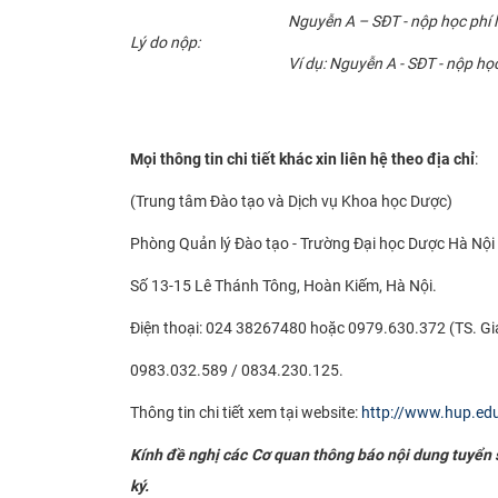
Nguyễn A – SĐT - nộp học phí
Lý do nộp:
Ví dụ: Nguyễn A - SĐT - nộp h
Mọi thông tin chi tiết khác xin liên hệ theo địa chỉ
:
(Trung tâm Đào tạo và Dịch vụ Khoa học Dược)
Phòng Quản lý Đào tạo - Trường Đại học Dược Hà Nội
Số 13-15 Lê Thánh Tông, Hoàn Kiếm, Hà Nội.
Điện thoại: 024 38267480 hoặc 0979.630.372 (TS. Gi
0983.032.589 / 0834.230.125.
Thông tin chi tiết xem tại website:
http://www.hup.ed
Kính đề nghị các Cơ quan thông báo nội dung tuyển si
ký.