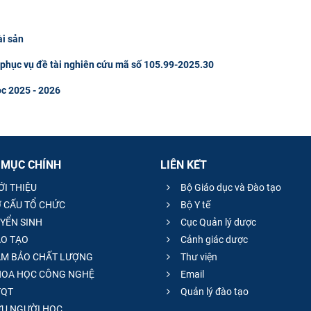
ài sản
u phục vụ đề tài nghiên cứu mã số 105.99-2025.30
ọc 2025 - 2026
 MỤC CHÍNH
LIÊN KẾT
ỚI THIỆU
Bộ Giáo dục và Đào tạo
 CẤU TỔ CHỨC
Bộ Y tế
YỂN SINH
Cục Quản lý dược
O TẠO
Cảnh giác dược
M BẢO CHẤT LƯỢNG
Thư viện
OA HỌC CÔNG NGHỆ
Email
QT
Quản lý đào tạo
̣U NGƯỜI HỌC