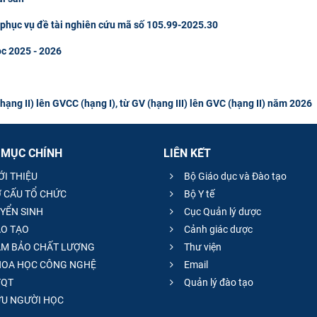
u phục vụ đề tài nghiên cứu mã số 105.99-2025.30
ọc 2025 - 2026
ng II) lên GVCC (hạng I), từ GV (hạng III) lên GVC (hạng II) năm 2026
 MỤC CHÍNH
LIÊN KẾT
ỚI THIỆU
Bộ Giáo dục và Đào tạo
 CẤU TỔ CHỨC
Bộ Y tế
YỂN SINH
Cục Quản lý dược
O TẠO
Cảnh giác dược
M BẢO CHẤT LƯỢNG
Thư viện
OA HỌC CÔNG NGHỆ
Email
QT
Quản lý đào tạo
̣U NGƯỜI HỌC