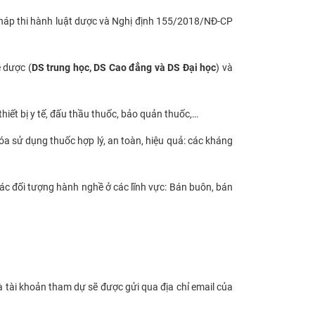
pháp thi hành luật dược và Nghị định 155/2018/NĐ-CP
 dược (
DS trung học, DS Cao đẳng và DS Đại học
) và
iết bị y tế, đấu thầu thuốc, bảo quản thuốc,…
óa sử dụng thuốc hợp lý, an toàn, hiệu quả: các kháng
ác đối tượng hành nghề ở các lĩnh vực: Bán buôn, bán
 và tài khoản tham dự sẽ được gửi qua địa chỉ email của