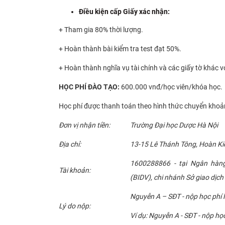
Điều kiện cấp Giấy xác nhận:
+ Tham gia 80% thời lượng.
+ Hoàn thành bài kiểm tra test đạt 50%.
+ Hoàn thành nghĩa vụ tài chính và các giấy tờ khác v
HỌC
PHÍ ĐÀO TẠO:
600.000 vnđ/học viên/khóa học.
Học phí được thanh toán theo hình thức chuyển khoản
Đơn vị nhận tiền:
Trường Đại học Dược Hà Nội
Địa chỉ:
13-15 Lê Thánh Tông, Hoàn Ki
1600288866 - tại Ngân hàn
Tài khoản:
(BIDV), chi nhánh Sở giao dịch 
Nguyễn A – SĐT - nộp học phí
Lý do nộp:
Ví dụ: Nguyễn A - SĐT - nộp h