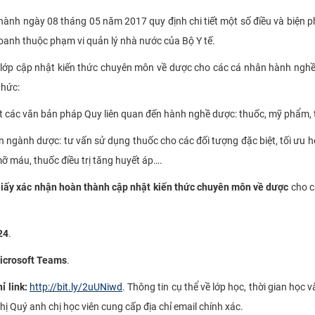
ành ngày 08 tháng 05 năm 2017 quy định chi tiết một số điều và biện 
doanh thuộc phạm vi quản lý nhà nước của Bộ Y tế.
ớp cập nhật kiến thức chuyên môn về dược cho các cá nhân hành nghề
thức:
t các văn bản pháp Quy liên quan đến hành nghề dược: thuốc, mỹ phẩm, th
n ngành dược: tư vấn sử dụng thuốc cho các đối tượng đặc biệt, tối ưu h
n mỡ máu, thuốc điều trị tăng huyết áp….
iấy xác nhận hoàn thành cập nhật kiến thức chuyên môn về dược
cho c
24
.
icrosoft Teams
.
ỉ link:
http://bit.ly/2uUNiwd
. Thông tin cụ thể về lớp học, thời gian học
ghị Quý anh chị học viên cung cấp địa chỉ email chính xác.