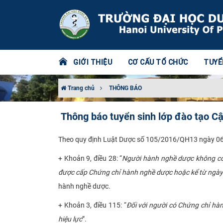
GIỚI THIỆU
CƠ CẤU TỔ CHỨC
TUYỂ
Trang chủ
THÔNG BÁO
Thông báo tuyển sinh lớp đào tạo C
Theo quy định Luật Dược số 105/2016/QH13 ngày 06/
+ Khoản 9, điều 28: “
Người hành nghề dược không có 
được cấp Chứng chỉ hành nghề dược hoặc kể từ ngày 
hành nghề dược.
+ Khoản 3, điều 115: “
Đối với người có Chứng chỉ hà
hiệu lực
”.