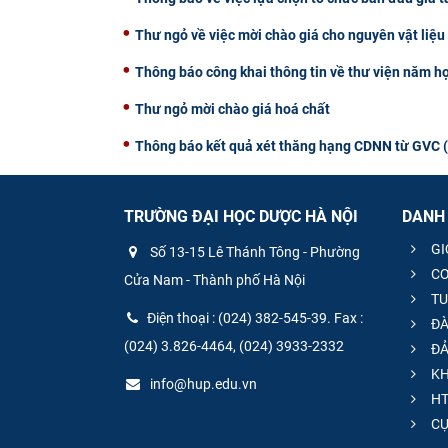
Thư ngỏ về việc mời chào giá cho nguyên vật liệ
Thông báo công khai thông tin về thư viện năm h
Thư ngỏ mời chào giá hoá chất
Thông báo kết quả xét thăng hạng CDNN từ GVC (hạ
TRƯỜNG ĐẠI HỌC DƯỢC HÀ NỘI
DANH
GI
Số 13-15 Lê Thánh Tông - Phường
CƠ
Cửa Nam - Thành phố Hà Nội
TU
Điện thoại : (024) 382-545-39. Fax :
ĐÀ
(024) 3.826-4464, (024) 3933-2332
ĐẢ
KH
info@hup.edu.vn
HT
CƯ