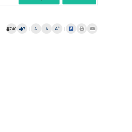
+
A
|
|
-
740
7
A
A