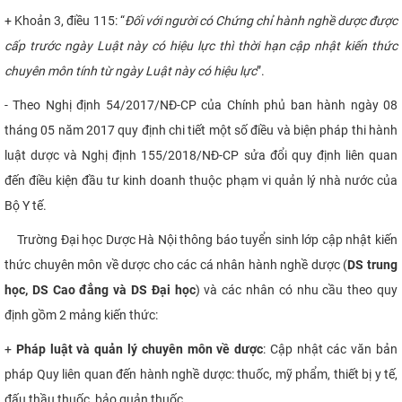
+ Khoản 3, điều 115: “
Đối với người có Chứng chỉ hành nghề dược được
CỰU NGƯỜI HỌC
cấp trước ngày Luật này có hiệu lực thì thời hạn cập nhật kiến thức
chuyên môn tính từ ngày Luật này có hiệu lực
”.
- Theo Nghị định 54/2017/NĐ-CP của Chính phủ ban hành ngày 08
tháng 05 năm 2017 quy định chi tiết một số điều và biện pháp thi hành
luật dược và Nghị định 155/2018/NĐ-CP sửa đổi quy định liên quan
đến điều kiện đầu tư kinh doanh thuộc phạm vi quản lý nhà nước của
Bộ Y tế.
Trường Đại học Dược Hà Nội thông báo tuyển sinh lớp cập nhật kiến
thức chuyên môn về dược cho các cá nhân hành nghề dược (
DS trung
học, DS Cao đẳng và DS Đại học
) và các nhân có nhu cầu theo quy
định gồm 2 mảng kiến thức:
+
Pháp luật và quản lý chuyên môn về dược
: Cập nhật các văn bản
pháp Quy liên quan đến hành nghề dược: thuốc, mỹ phẩm, thiết bị y tế,
đấu thầu thuốc, bảo quản thuốc,…