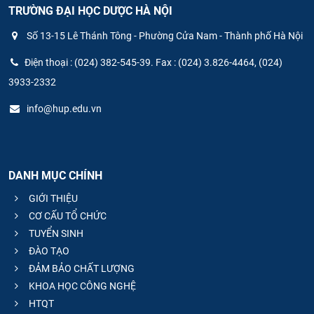
TRƯỜNG ĐẠI HỌC DƯỢC HÀ NỘI
Số 13-15 Lê Thánh Tông - Phường Cửa Nam - Thành phố Hà Nội
Điện thoại : (024) 382-545-39. Fax : (024) 3.826-4464, (024)
3933-2332
info@hup.edu.vn
DANH MỤC CHÍNH
GIỚI THIỆU
CƠ CẤU TỔ CHỨC
TUYỂN SINH
ĐÀO TẠO
ĐẢM BẢO CHẤT LƯỢNG
KHOA HỌC CÔNG NGHỆ
HTQT