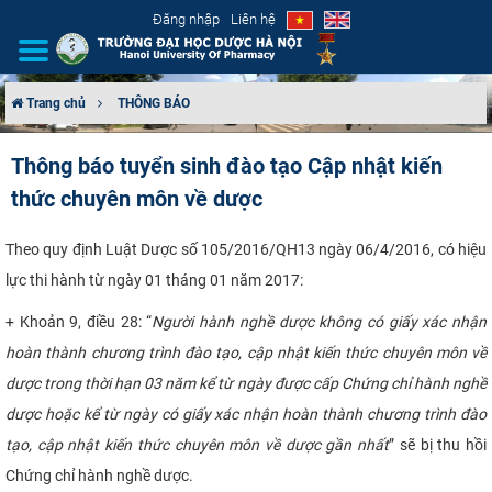
Đăng nhập
Liên hệ
Trang chủ
THÔNG BÁO
GIỚI THIỆU
Thông báo tuyển sinh đào tạo Cập nhật kiến
thức chuyên môn về dược
CƠ CẤU TỔ CHỨC
TUYỂN SINH
Theo quy định Luật Dược số 105/2016/QH13 ngày 06/4/2016, có hiệu
lực thi hành từ ngày 01 tháng 01 năm 2017:
ĐÀO TẠO
+ Khoản 9, điều 28: “
Người hành nghề dược không có giấy xác nhận
hoàn thành chương trình đào tạo, cập nhật kiến thức chuyên môn về
ĐẢM BẢO CHẤT LƯỢNG
dược trong thời hạn 03 năm kể từ ngày được cấp Chứng chỉ hành nghề
KHOA HỌC CÔNG NGHỆ
dược hoặc kể từ ngày có giấy xác nhận hoàn thành chương trình đào
tạo, cập nhật kiến thức chuyên môn về dược gần nhất
” sẽ bị thu hồi
HTQT
Chứng chỉ hành nghề dược.