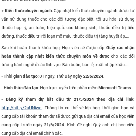
+
Kiến thức chuyên ngành
: Cập nhật kiến thức chuyên ngành dược: tư
vấn sử dụng thuốc cho các đối tượng đặc biệt, tối ưu hóa sử dụng
thuốc hợp lý, an toàn, hiệu quả: các kháng sinh, thuốc điều trị tiểu
đường, thuốc điều trị rối loạn mỡ máu, thuốc điều trị tăng huyết áp….
Sau khi hoàn thành khóa học, Học viên sẽ được cấp
Giấy xác nhận
hoàn thành cập nhật kiến thức chuyên môn về dược
cho các đối
tượng hành nghề ở các lĩnh vực: Bán buôn, bán lẻ, xuất nhập khẩu….
-
Thời gian đào tạo
: 01 ngày, Thứ Bảy ngày
22/6/2024
.
-
Hình thức đào tạo
: Học trực tuyến trên phần mềm
Microsoft Teams
.
-
Đăng
ký tham dự bắt đầu từ 21/5/2024 theo địa chỉ link:
http://bit.ly/2uUNiwd
. Thông tin cụ thể về lớp học, thời gian học và
cung cấp tài khoản tham dự sẽ được gửi qua địa chỉ email của học viên
cung cấp trước ngày
21/6/2024
. Kính đề nghị Quý anh chị học viên
cung cấp địa chỉ email chính xác.