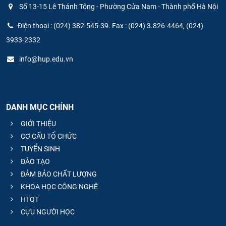
Số 13-15 Lê Thánh Tông - Phường Cửa Nam - Thành phố Hà Nội
Điện thoại : (024) 382-545-39. Fax : (024) 3.826-4464, (024)
3933-2332
info@hup.edu.vn
DANH MỤC CHÍNH
GIỚI THIỆU
CƠ CẤU TỔ CHỨC
TUYỂN SINH
ĐÀO TẠO
ĐẢM BẢO CHẤT LƯỢNG
KHOA HỌC CÔNG NGHỆ
HTQT
CỰU NGƯỜI HỌC