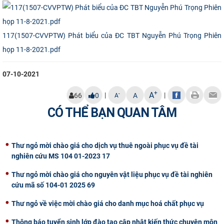
CỰU NGƯỜI HỌC
117(1507-CVVPTW) Phát biểu của ĐC TBT Nguyễn Phú Trọng Phiên
họp 11-8-2021.pdf
07-10-2021
+
A
|
|
-
66
0
A
A
CÓ THỂ BẠN QUAN TÂM
Thư ngỏ mời chào giá cho dịch vụ thuê ngoài phục vụ đề tài
nghiên cứu MS 104 01-2023 17
Thư ngỏ mời chào giá cho nguyên vật liệu phục vụ đề tài nghiên
cứu mã số 104-01 2025 69
Thư ngỏ về việc mời chào giá cho danh mục hoá chất phục vụ
Thông báo tuyển sinh lớp đào tạo cập nhật kiến thức chuyên môn