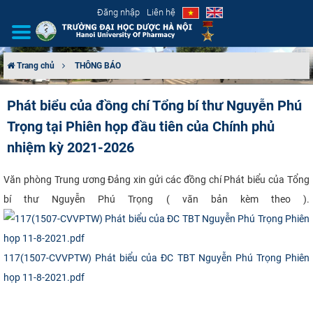
Đăng nhập
Liên hệ
Trang chủ
THÔNG BÁO
GIỚI THIỆU
Phát biểu của đồng chí Tổng bí thư Nguyễn Phú
Trọng tại Phiên họp đầu tiên của Chính phủ
CƠ CẤU TỔ CHỨC
nhiệm kỳ 2021-2026
TUYỂN SINH
​Văn phòng Trung ương Đảng xin gửi các đồng chí Phát biểu của Tổng
ĐÀO TẠO
bí thư Nguyễn Phú Trọng ( văn bản kèm theo ).
ĐẢM BẢO CHẤT LƯỢNG
117(1507-CVVPTW) Phát biểu của ĐC TBT Nguyễn Phú Trọng Phiên
KHOA HỌC CÔNG NGHỆ
họp 11-8-2021.pdf
HTQT