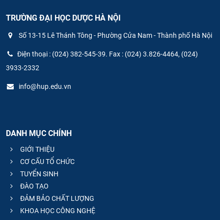
TRƯỜNG ĐẠI HỌC DƯỢC HÀ NỘI
Số 13-15 Lê Thánh Tông - Phường Cửa Nam - Thành phố Hà Nội
Điện thoại : (024) 382-545-39. Fax : (024) 3.826-4464, (024)
3933-2332
info@hup.edu.vn
DANH MỤC CHÍNH
GIỚI THIỆU
CƠ CẤU TỔ CHỨC
TUYỂN SINH
ĐÀO TẠO
ĐẢM BẢO CHẤT LƯỢNG
KHOA HỌC CÔNG NGHỆ