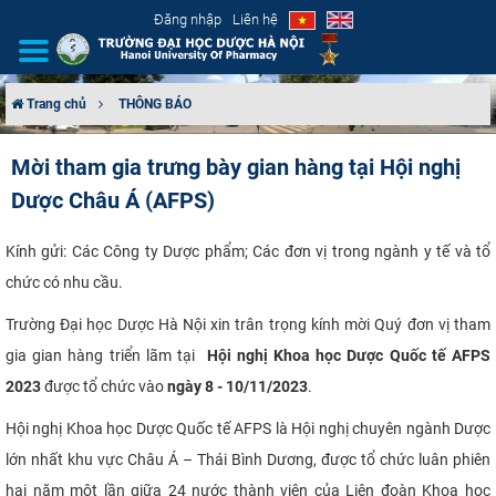
Đăng nhập
Liên hệ
Trang chủ
THÔNG BÁO
GIỚI THIỆU
Mời tham gia trưng bày gian hàng tại Hội nghị
Dược Châu Á (AFPS)
CƠ CẤU TỔ CHỨC
TUYỂN SINH
Kính gửi: Các Công ty Dược phẩm; Các đơn vị trong ngành y tế và tổ
chức có nhu cầu.
ĐÀO TẠO
Trường Đại học Dược Hà Nội xin trân trọng kính mời Quý đơn vị tham
gia gian hàng triển lãm tại
Hội nghị Khoa học Dược Quốc tế AFPS
ĐẢM BẢO CHẤT LƯỢNG
2023
được tổ chức vào
ngày
8 - 10/11/2023
.
KHOA HỌC CÔNG NGHỆ
Hội nghị Khoa học Dược Quốc tế AFPS là Hội nghị chuyên ngành Dược
lớn nhất khu vực Châu Á – Thái Bình Dương, được tổ chức luân phiên
HTQT
hai năm một lần giữa 24 nước thành viên của Liên đoàn Khoa học