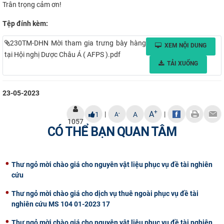
Trân trọng cảm ơn!
Tệp đính kèm:
230TM-DHN Mời tham gia trưng bày hàng
XEM NỘI DUNG
tại Hội nghị Dược Châu Á ( AFPS ).pdf
TẢI XUỐNG
23-05-2023
+
A
|
|
-
1
A
A
1057
CÓ THỂ BẠN QUAN TÂM
Thư ngỏ mời chào giá cho nguyên vật liệu phục vụ đề tài nghiên
cứu
Thư ngỏ mời chào giá cho dịch vụ thuê ngoài phục vụ đề tài
nghiên cứu MS 104 01-2023 17
Thư ngỏ mời chào giá cho nguyên vật liệu phục vụ đề tài nghiên