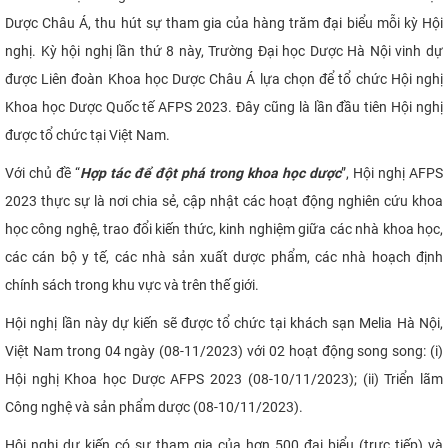
Dược Châu Á, thu hút sự tham gia của hàng trăm đại biểu mỗi kỳ Hội
CỰU NGƯỜI HỌC
nghị. Kỳ hội nghị lần thứ 8 này, Trường Đại học Dược Hà Nội vinh dự
được Liên đoàn Khoa học Dược Châu Á lựa chọn để tổ chức Hội nghị
Khoa học Dược Quốc tế AFPS 2023. Đây cũng là lần đầu tiên Hội nghị
được tổ chức tại Việt Nam.
Với chủ đề “
Hợp tác để đột phá trong khoa học dược
”, Hội nghị AFPS
2023 thực sự là nơi chia sẻ, cập nhật các hoạt động nghiên cứu khoa
học công nghệ, trao đổi kiến thức, kinh nghiệm giữa các nhà khoa học,
các cán bộ y tế, các nhà sản xuất dược phẩm, các nhà hoạch định
chính sách trong khu vực và trên thế giới.
Hội nghị lần này dự kiến sẽ được tổ chức tại khách sạn Melia Hà Nội,
Việt Nam trong 04 ngày (08-11/2023) với 02 hoạt động song song: (i)
Hội nghị Khoa học Dược AFPS 2023 (08-10/11/2023); (ii) Triển lãm
Công nghệ và sản phẩm dược (08-10/11/2023).
Hội nghị dự kiến có sự tham gia của hơn 500 đại biểu (trực tiếp) và