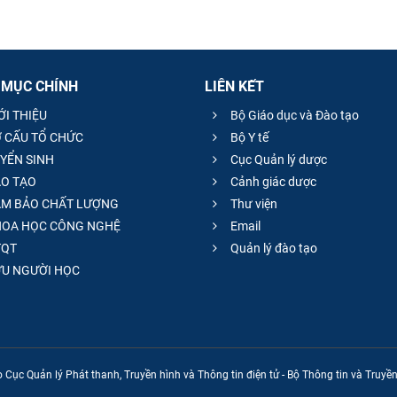
 MỤC CHÍNH
LIÊN KẾT
ỚI THIỆU
Bộ Giáo dục và Đào tạo
 CẤU TỔ CHỨC
Bộ Y tế
YỂN SINH
Cục Quản lý dược
O TẠO
Cảnh giác dược
M BẢO CHẤT LƯỢNG
Thư viện
OA HỌC CÔNG NGHỆ
Email
QT
Quản lý đào tạo
̣U NGƯỜI HỌC
 Cục Quản lý Phát thanh, Truyền hình và Thông tin điện tử - Bộ Thông tin và Truy