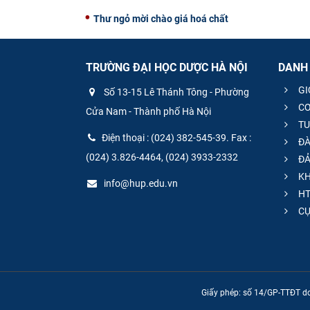
Thư ngỏ mời chào giá hoá chất
TRƯỜNG ĐẠI HỌC DƯỢC HÀ NỘI
DANH
GI
Số 13-15 Lê Thánh Tông - Phường
CƠ
Cửa Nam - Thành phố Hà Nội
TU
Điện thoại : (024) 382-545-39. Fax :
ĐÀ
(024) 3.826-4464, (024) 3933-2332
ĐẢ
KH
info@hup.edu.vn
HT
CƯ
Giấy phép: số 14/GP-TTĐT do