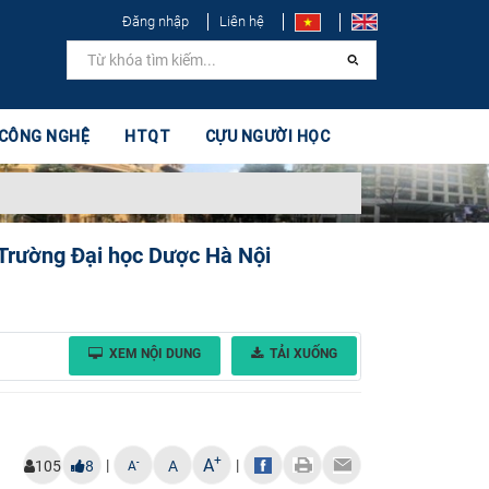
Đăng nhập
Liên hệ
 CÔNG NGHỆ
HTQT
CỰU NGƯỜI HỌC
Trường Đại học Dược Hà Nội
XEM NỘI DUNG
TẢI XUỐNG
+
A
|
|
-
105
8
A
A