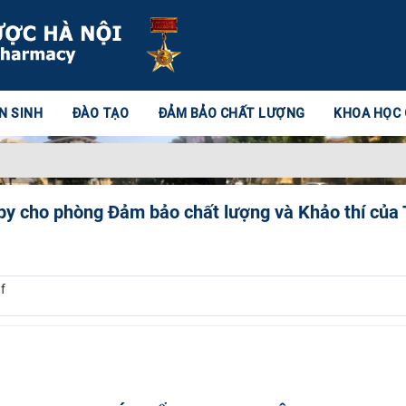
N SINH
ĐÀO TẠO
ĐẢM BẢO CHẤT LƯỢNG
KHOA HỌC
y cho phòng Đảm bảo chất lượng và Khảo thí của 
f