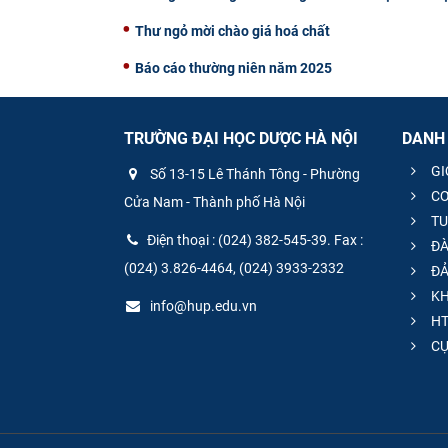
Thư ngỏ mời chào giá hoá chất
Báo cáo thường niên năm 2025
TRƯỜNG ĐẠI HỌC DƯỢC HÀ NỘI
DANH
GI
Số 13-15 Lê Thánh Tông - Phường
CƠ
Cửa Nam - Thành phố Hà Nội
TU
Điện thoại : (024) 382-545-39. Fax :
ĐÀ
(024) 3.826-4464, (024) 3933-2332
ĐẢ
KH
info@hup.edu.vn
HT
CƯ