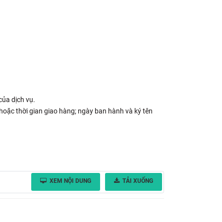
 của dịch vụ.
 hoặc thời gian giao hàng; ngày ban hành và ký tên
XEM NỘI DUNG
TẢI XUỐNG