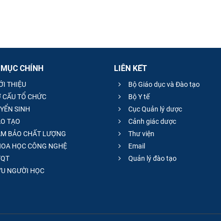
 MỤC CHÍNH
LIÊN KẾT
ỚI THIỆU
Bộ Giáo dục và Đào tạo
 CẤU TỔ CHỨC
Bộ Y tế
YỂN SINH
Cục Quản lý dược
O TẠO
Cảnh giác dược
M BẢO CHẤT LƯỢNG
Thư viện
OA HỌC CÔNG NGHỆ
Email
QT
Quản lý đào tạo
̣U NGƯỜI HỌC