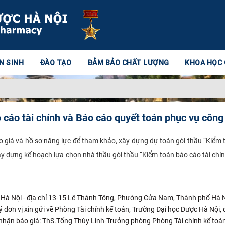
N SINH
ĐÀO TẠO
ĐẢM BẢO CHẤT LƯỢNG
KHOA HỌC
 cáo tài chính và Báo cáo quyết toán phục vụ công
 giá và hồ sơ năng lực để tham khảo, xây dựng dự toán gói thầu “Kiểm 
ây dựng kế hoạch lựa chọn nhà thầu gói thầu “Kiểm toán báo cáo tài chí
c Hà Nội - địa chỉ 13-15 Lê Thánh Tông, Phường Cửa Nam, Thành phố Hà N
ý đơn vị xin gửi về Phòng Tài chính kế toán, Trường Đại học Dược Hà Nội
 nhận báo giá: ThS.Tống Thùy Linh-Trưởng phòng Phòng Tài chính kế toán,