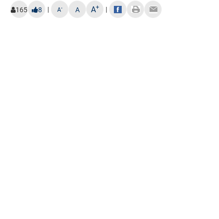
+
A
|
|
-
165
8
A
A