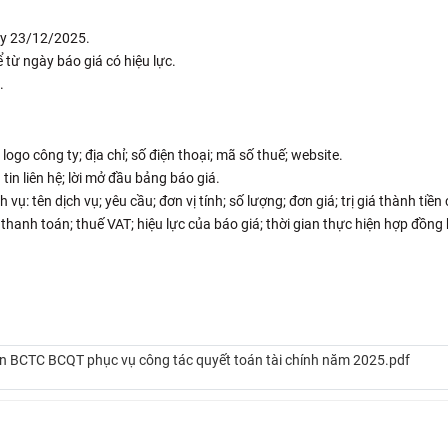
ày 23/12/2025.
 từ ngày báo giá có hiệu lực.
.
logo công ty; địa chỉ; số điện thoại; mã số thuế; website.
tin liên hệ; lời mở đầu bảng báo giá.
vụ: tên dịch vụ; yêu cầu; đơn vị tính; số lượng; đơn giá; trị giá thành tiền
hanh toán; thuế VAT; hiệu lực của báo giá; thời gian thực hiện hợp đồng
án BCTC BCQT phục vụ công tác quyết toán tài chính năm 2025.pdf