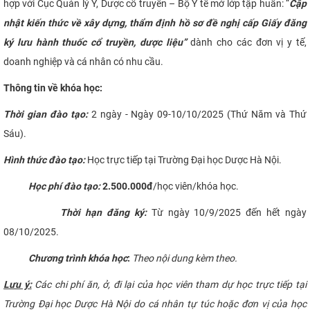
hợp với Cục Quản lý Y, Dược cổ truyền – Bộ Y tế mở lớp tập huấn: “
Cập
CỰU NGƯỜI HỌC
nhật kiến thức về xây dựng, thẩm định hồ sơ đề nghị cấp Giấy đăng
ký lưu hành thuốc cổ truyền, dược liệu
”
dành cho các đơn vị y tế,
doanh nghiệp và cá nhân có nhu cầu.
Thông tin về khóa học:
Thời gian đào tạo:
2 ngày - Ngày 09-10/10/2025 (Thứ Năm và Thứ
Sáu).
Hình thức đào tạo:
Học trực tiếp tại Trường Đại học Dược Hà Nội.
Học phí đào tạo:
2.500.000đ
/học viên/khóa học.
Thời hạn đăng ký:
Từ ngày 10/9/2025 đến hết ngày
08/10/2025.
Chương trình khóa học
:
Theo nội dung kèm theo.
Lưu ý:
Các chi phí ăn, ở, đi lại của học viên tham dự học trực tiếp tại
Trường Đại học Dược Hà Nội do cá nhân tự túc hoặc đơn vị của học