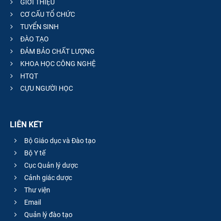
GIỚI THIỆU
CƠ CẤU TỔ CHỨC
TUYỂN SINH
ĐÀO TẠO
ĐẢM BẢO CHẤT LƯỢNG
KHOA HỌC CÔNG NGHỆ
HTQT
CỰU NGƯỜI HỌC
LIÊN KẾT
Bộ Giáo dục và Đào tạo
Bộ Y tế
Cục Quản lý dược
Cảnh giác dược
Thư viện
Email
Quản lý đào tạo