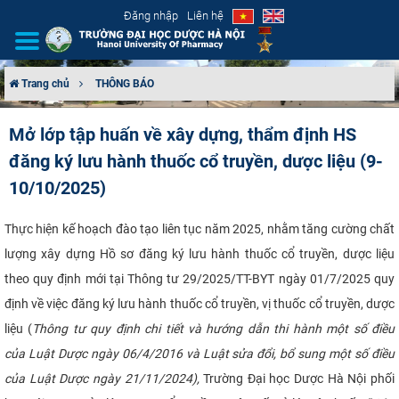
Đăng nhập
Liên hệ
Trang chủ
THÔNG BÁO
GIỚI THIỆU
Mở lớp tập huấn về xây dựng, thẩm định HS
đăng ký lưu hành thuốc cổ truyền, dược liệu (9-
CƠ CẤU TỔ CHỨC
10/10/2025)
TUYỂN SINH
Thực hiện kế hoạch đào tạo liên tục năm 2025, nhằm tăng cường chất
ĐÀO TẠO
lượng xây dựng Hồ sơ đăng ký lưu hành thuốc cổ truyền, dược liệu
theo quy định mới tại Thông tư 29/2025/TT-BYT ngày 01/7/2025 quy
ĐẢM BẢO CHẤT LƯỢNG
định về việc đăng ký lưu hành thuốc cổ truyền, vị thuốc cổ truyền, dược
liệu (
Thông tư quy định chi tiết và hướng dẫn thi hành một số điều
KHOA HỌC CÔNG NGHỆ
của Luật Dược ngày 06/4/2016 và Luật sửa đổi, bổ sung một số điều
HTQT
của Luật Dược ngày 21/11/2024),
Trường Đại học Dược Hà Nội phối