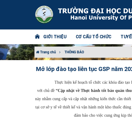
GIỚI THIỆU
CƠ CẤU TỔ CHỨC
TUYỂ
Trang chủ
THÔNG BÁO
Mở lớp đào tạo liên tục GSP năm 20
Thực hiện kế hoạch tổ chức các khóa đào tạo liên t
với chủ đề
“Cập nhật về Thực hành tốt bảo quản thu
này nhằm cung cấp và cập nhật những kiến thức cần thiết 
tại cơ sở y tế về thiết kế và vận hành một kho thuốc đún
đảm bảo cho việc cung ứng kịp thờ