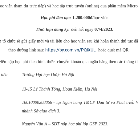
 viên tham dự trực tiếp) và học tập trực tuyến (online) qua phần mềm Micros
Học phí đào tạo:
1.200.000đ
/học viên
Thời hạn đăng ký:
đến hết ngày
07/4/2023.
ức sẽ gửi giấy mời và tài liệu cho học viên sau khi hoàn thành thủ tục đă
https://by.com.vn/PQiXUL
theo đường link sau:
hoặc quét mã QR:
iên nộp học phí theo hình thức chuyển khoản qua ngân hàng theo các thông ti
 tiền:
Trường Đại học Dược Hà Nội
hỉ:
13-15 Lê Thánh Tông, Hoàn Kiếm, Hà Nội
16010000288866 - tại Ngân hàng TMCP Đầu tư và Phát triển V
ản:
nhánh Sở giao dịch 3.
Nguyễn Văn A – SDT nộp học phí lớp GSP 2023.