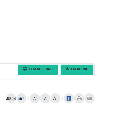
XEM NỘI DUNG
TẢI XUỐNG
+
A
|
|
-
894
2
A
A