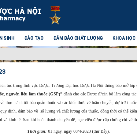
N SINH
ĐÀO TẠO
ĐẢM BẢO CHẤT LƯỢNG
KHOA HỌC
23
ục trong lĩnh vực Dược, Trường Đại học Dược Hà Nội thông báo mở lớp đào
ốc, nguyên liệu làm thuốc (GSP)”
dành cho các Dược sĩ/cán bộ làm công tác 
về thực hành tốt bảo quản thuốc và các kiến thức về luân chuyển, dự trữ thuố
g quy định, đảm bảo về số lượng và chất lượng của thuốc, đồng thời có thể kiể
i và kinh tế. Sau khi hoàn thành chuyên đề, học viên được cấp chứng chỉ về t
Thời gian:
01 ngày, ngày 08/4/2023 (thứ Bảy).