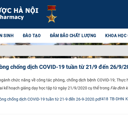
N SINH
ĐÀO TẠO
ĐẢM BẢO CHẤT LƯỢNG
KHOA HỌC
hòng chống dịch COVID-19 tuần từ 21/9 đến 26/9/2
bộ, ngành chức năng về công tác phòng, chống dịch bệnh COVID-19; Thực
hai kế hoạch giảng dạy học tập từ ngày 21/9/2020 cụ thể trong
File đính 
418 TB-DHN Kế