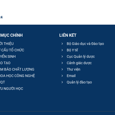
24
 MỤC CHÍNH
LIÊN KẾT
ỚI THIỆU
Bộ Giáo dục và Đào tạo
 CẤU TỔ CHỨC
Bộ Y tế
YỂN SINH
Cục Quản lý dược
O TẠO
Cảnh giác dược
M BẢO CHẤT LƯỢNG
Thư viện
OA HỌC CÔNG NGHỆ
Email
QT
Quản lý đào tạo
̣U NGƯỜI HỌC