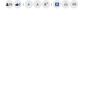
+
A
|
|
-
39
0
A
A