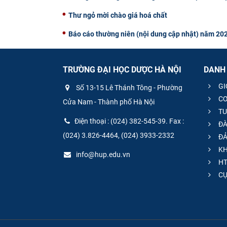
Thư ngỏ mời chào giá hoá chất
Báo cáo thường niên (nội dung cập nhật) năm 20
TRƯỜNG ĐẠI HỌC DƯỢC HÀ NỘI
DANH
GI
Số 13-15 Lê Thánh Tông - Phường
CƠ
Cửa Nam - Thành phố Hà Nội
TU
Điện thoại : (024) 382-545-39. Fax :
ĐÀ
(024) 3.826-4464, (024) 3933-2332
ĐẢ
KH
info@hup.edu.vn
HT
CƯ