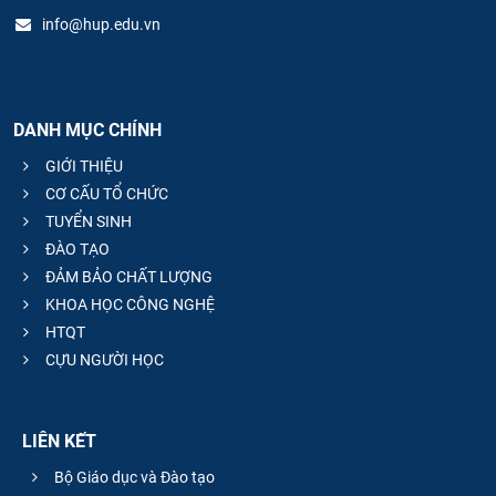
info@hup.edu.vn
DANH MỤC CHÍNH
GIỚI THIỆU
CƠ CẤU TỔ CHỨC
TUYỂN SINH
ĐÀO TẠO
ĐẢM BẢO CHẤT LƯỢNG
KHOA HỌC CÔNG NGHỆ
HTQT
CỰU NGƯỜI HỌC
LIÊN KẾT
Bộ Giáo dục và Đào tạo