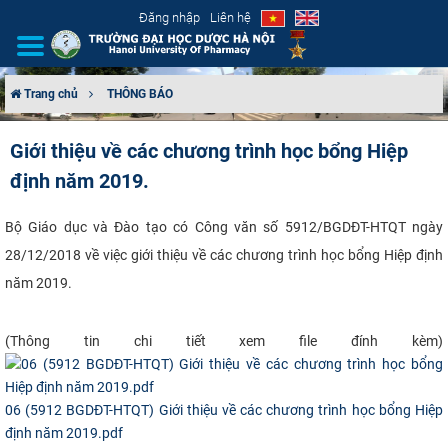
Đăng nhập
Liên hệ
Trang chủ
THÔNG BÁO
GIỚI THIỆU
Giới thiệu về các chương trình học bổng Hiệp
định năm 2019.
CƠ CẤU TỔ CHỨC
TUYỂN SINH
Bộ Giáo dục và
Đào tạo có Công văn số 5912/BGDĐT-HTQT ngày
28/12/2018 về việc giới thiệu về các chương trình học bổng Hiệp định
ĐÀO TẠO
năm 2019.
ĐẢM BẢO CHẤT LƯỢNG
(Thông tin chi tiết xem file đính kèm)​
KHOA HỌC CÔNG NGHỆ
06 (5912 BGDĐT-HTQT) Giới thiệu về các chương trình học bổng Hiệp
HTQT
định năm 2019.pdf