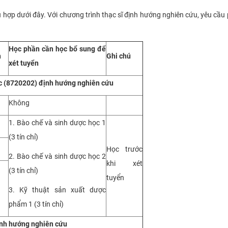
 hợp dưới đây. Với chương trình thạc sĩ định hướng nghiên cứu, yêu cầu 
Học phần cần học bổ sung để
h
Ghi chú
xét tuyển
c (8720202)
định hướng nghiên cứu
Không
1. Bào chế và sinh dược học 1
(3 tín chỉ)
Học trước
2. Bào chế và sinh dược học 2
khi xét
(3 tín chỉ)
tuyển
3. Kỹ thuật sản xuất dược
phẩm 1 (3 tín chỉ)
ịnh hướng nghiên cứu