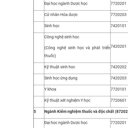
Đại học ngành Dược học
7720201
Cử nhân Hóa dược
7720203
Sinh học
7420101
Công nghệ sinh học
7420201
(Công nghệ sinh học và phát triển
thuốc)
Kỹ thuật sinh học
7420202
Sinh học ứng dụng
7420203
Y khoa
7720101
Kỹ thuật xét nghiệm Y học
7720601
5
Ngành
Kiểm nghiệm thuốc và độc chất (87202
Đại học ngành Dược học
7720201