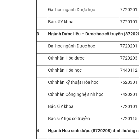
Đại học ngành Dược học
7720201
Bác sĩ Y khoa
7720101
3
Ngành
Dược liệu – Dược học cổ truyền (87202
Đại học ngành Dược học
7720201
Cử nhân Hóa dược
7720203
Cử nhân Hóa học
7440112
Cử nhân kỹ thuật Hóa học
7520301
Cử nhân Công nghệ sinh học
7420201
Bác sĩ Y khoa
7720101
Bác sĩ Y học cổ truyền
7720115
4
Ngành
Hóa sinh dược (8720208)
định hướng n