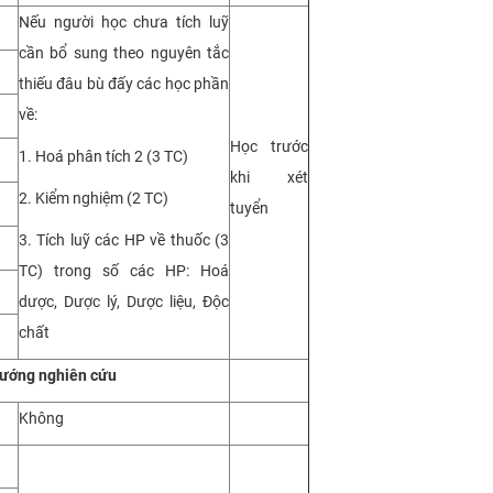
Nếu người học chưa tích luỹ
cần bổ sung theo nguyên tắc
thiếu đâu bù đấy các học phần
về:
Học trước
1. Hoá phân tích 2 (3 TC)
khi xét
2. Kiểm nghiệm (2 TC)
tuyển
3. Tích luỹ các HP về thuốc (3
TC) trong số các HP: Hoá
dược, Dược lý, Dược liệu, Độc
chất
hướng nghiên cứu
Không