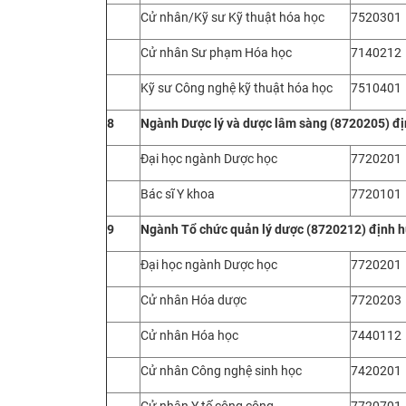
Cử nhân/Kỹ sư Kỹ thuật hóa học
7520301
Cử nhân Sư phạm Hóa học
7140212
Kỹ sư Công nghệ kỹ thuật hóa học
7510401
8
Ngành
Dược lý và dược lâm sàng (8720205) đ
Đại học ngành Dược học
7720201
Bác sĩ Y khoa
7720101
9
Ngành
Tổ chức quản lý dược (8720212) định
Đại học ngành Dược học
7720201
Cử nhân Hóa dược
7720203
Cử nhân Hóa học
7440112
Cử nhân Công nghệ sinh học
7420201
Cử nhân Y tế công cộng
7720701