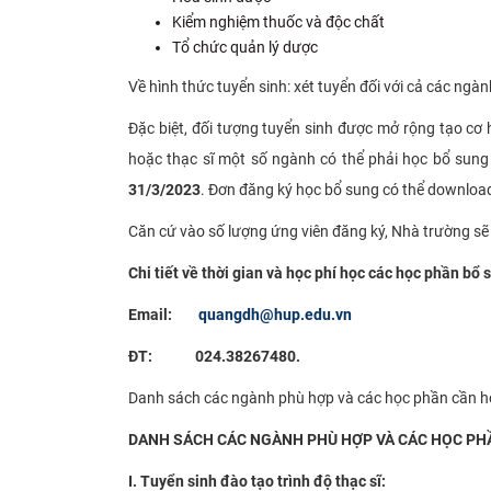
Kiểm nghiệm thuốc và độc chất
Tổ chức quản lý dược
Về hình thức tuyển sinh: xét tuyển đối với cả các ngành
Đặc biệt, đối tượng tuyển sinh được mở rộng tạo cơ
hoặc thạc sĩ một số ngành có thể phải học bổ sung
31/3/2023
. Đơn đăng ký học bổ sung có thể download
Căn cứ vào số lượng ứng viên đăng ký, Nhà trường sẽ
Chi tiết về thời gian và học phí học các học phần bổ
Email:
quangdh@hup.edu.vn
ĐT: 024.38267480.
Danh sách các ngành phù hợp và các học phần cần học
DANH SÁCH CÁC NGÀNH PHÙ HỢP VÀ CÁC HỌC PHẦ
I. Tuyển sinh đào tạo trình độ thạc sĩ: