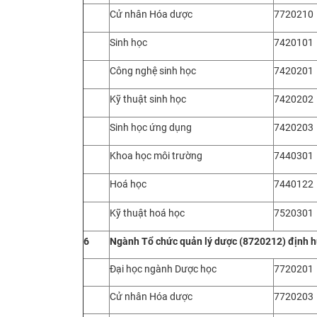
Cử nhân Hóa dược
7720210
Sinh học
7420101
Công nghệ sinh học
7420201
Kỹ thuật sinh học
7420202
Sinh học ứng dụng
7420203
Khoa học môi trường
7440301
Hoá học
7440122
Kỹ thuật hoá học
7520301
6
Ngành
Tổ chức quản lý dược (8720212) định 
Đại học ngành Dược học
7720201
Cử nhân Hóa dược
7720203