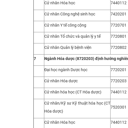
Cử nhân Hóa học
7440112
Cử nhân Công nghệ sinh học
7420201
Cử nhân Y tế công cộng
7720701
Cử nhân Tổ chức và quản lý y tế
7720801
Cử nhân Quản lý bệnh viện
7720802
7
Ngành
Hóa dược (8720203) định hướng nghiê
Đại học ngành Dược học
7720201
Cử nhân Hóa dược
7720203
Cử nhân hóa học (CT Hóa dược)
7440112
Cử nhân/Kỹ sư Kỹ thuật hóa học (CT
7520301
Hóa dược)
Cử nhân Hóa học
7440112