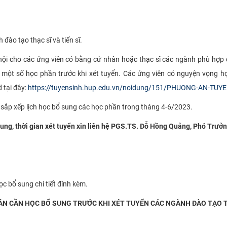
 đào tạo thạc sĩ và tiến sĩ.
 hội cho các ứng viên có bằng cử nhân hoặc thạc sĩ các ngành phù hợp 
 một số học phần trước khi xét tuyển. Các ứng viên có nguyện vọng 
 tại đây:
https://tuyensinh.hup.edu.vn/noidung/151/PHUONG-AN-TUY
 sắp xếp lịch học bổ sung các học phần trong tháng 4-6/2023.
 sung, thời gian xét tuyển xin liên hệ PGS.TS. Đỗ Hồng Quảng, Phó Trưở
 bổ sung chi tiết đính kèm.
N CẦN HỌC BỔ SUNG TRƯỚC KHI XÉT TUYỂN CÁC NGÀNH ĐÀO TẠO TH