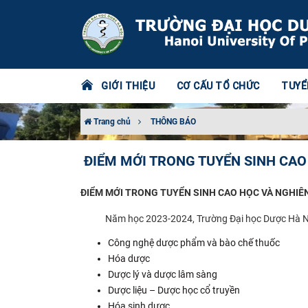
GIỚI THIỆU
CƠ CẤU TỔ CHỨC
TUYỂ
Trang chủ
THÔNG BÁO
ĐIỂM MỚI TRONG TUYỂN SINH CAO
ĐIỂM MỚI TRONG TUYỂN SINH CAO HỌC VÀ NGHIÊ
Năm học 2023-2024, Trường Đại học Dược Hà Nội tiế
Công nghệ dược phẩm và bào chế thuốc
Hóa dược
Dược lý và dược lâm sàng
Dược liệu – Dược học cổ truyền
Hóa sinh dược