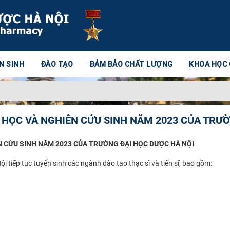
N SINH
ĐÀO TẠO
ĐẢM BẢO CHẤT LƯỢNG
KHOA HỌC
 HỌC VÀ NGHIÊN CỨU SINH NĂM 2023 CỦA TRƯỜ
N CỨU SINH NĂM 2023 CỦA TRƯỜNG ĐẠI HỌC DƯỢC HÀ NỘI
p tục tuyển sinh các ngành đào tạo thạc sĩ và tiến sĩ, bao gồm: