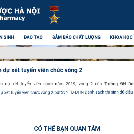
N SINH
ĐÀO TẠO
ĐẢM BẢO CHẤT LƯỢNG
KHOA HỌC
m dự xét tuyển viên chức vòng 2
ham dự xét tuyển viên chức năm 2019, vòng 2 của Trường ĐH Dược 
534 TB-DHN Danh sách thí sinh đủ điều 
CÓ THỂ BẠN QUAN TÂM