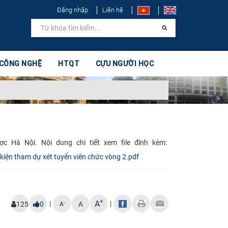
Đăng nhập
Liên hệ
 CÔNG NGHỆ
HTQT
CỰU NGƯỜI HỌC
Hà Nội. Nội dung chi tiết xem file đính kèm:​​
kiện tham dự xét tuyển viên chức vòng 2.pdf
+
A
|
|
-
125
0
A
A