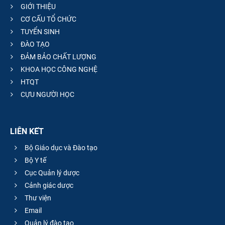
GIỚI THIỆU
CƠ CẤU TỔ CHỨC
TUYỂN SINH
ĐÀO TẠO
ĐẢM BẢO CHẤT LƯỢNG
KHOA HỌC CÔNG NGHỆ
HTQT
CỰU NGƯỜI HỌC
LIÊN KẾT
Bộ Giáo dục và Đào tạo
Bộ Y tế
Cục Quản lý dược
Cảnh giác dược
Thư viện
Email
Quản lý đào tạo