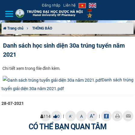
Đăng nhập
Liên hệ
Trang chủ
THÔNG BÁO
GIỚI THIỆU
Danh sách học sinh diện 30a trúng tuyển năm
2021
CƠ CẤU TỔ CHỨC
TUYỂN SINH
Chi tiết xem trong file đính kèm.​
Danh sách trúng
ĐÀO TẠO
tuyển giải diện 30a năm 2021.pdf
ĐẢM BẢO CHẤT LƯỢNG
28-07-2021
KHOA HỌC CÔNG NGHỆ
+
A
|
|
-
114
0
A
A
CÓ THỂ BẠN QUAN TÂM
HTQT