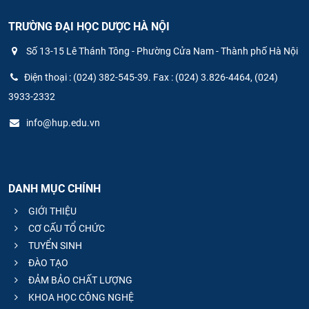
TRƯỜNG ĐẠI HỌC DƯỢC HÀ NỘI
Số 13-15 Lê Thánh Tông - Phường Cửa Nam - Thành phố Hà Nội
Điện thoại : (024) 382-545-39. Fax : (024) 3.826-4464, (024)
3933-2332
info@hup.edu.vn
DANH MỤC CHÍNH
GIỚI THIỆU
CƠ CẤU TỔ CHỨC
TUYỂN SINH
ĐÀO TẠO
ĐẢM BẢO CHẤT LƯỢNG
KHOA HỌC CÔNG NGHỆ