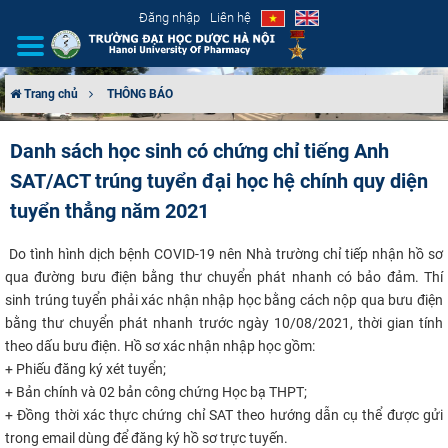
Đăng nhập
Liên hệ
Trang chủ
THÔNG BÁO
GIỚI THIỆU
Danh sách học sinh có chứng chỉ tiếng Anh
SAT/ACT trúng tuyển đại học hệ chính quy diện
CƠ CẤU TỔ CHỨC
tuyển thẳng năm 2021
TUYỂN SINH
​
Do tình hình dịch bệnh COVID-19 nên Nhà trường chỉ tiếp nhận hồ sơ
ĐÀO TẠO
qua đường bưu điện bằng thư chuyển phát nhanh có bảo đảm. Thí
sinh trúng tuyển phải xác nhận nhập học bằng cách nộp qua bưu điện
bằng thư chuyển phát nhanh trước ngày 10/08/2021, thời gian tính
ĐẢM BẢO CHẤT LƯỢNG
theo dấu bưu điện. Hồ sơ xác nhận nhập học gồm:
+ Phiếu đăng ký xét tuyển;
KHOA HỌC CÔNG NGHỆ
+ Bản chính và 02 bản công chứng Học bạ THPT;
+ Đồng thời xác thực chứng chỉ SAT theo hướng dẫn cụ thể được gửi
HTQT
trong email dùng để đăng ký hồ sơ trực tuyến.​