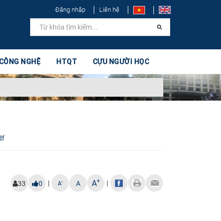
Đăng nhập
Liên hệ
 CÔNG NGHỆ
HTQT
CỰU NGƯỜI HỌC
df
+
A
|
|
-
33
0
A
A