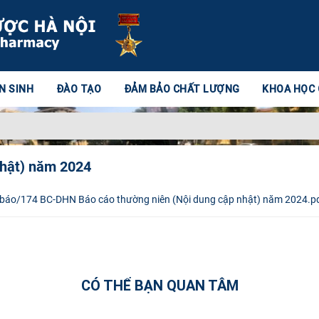
N SINH
ĐÀO TẠO
ĐẢM BẢO CHẤT LƯỢNG
KHOA HỌC
nhật) năm 2024
 báo/174 BC-DHN Báo cáo thường niên (Nội dung cập nhật) năm 2024.p
CÓ THỂ BẠN QUAN TÂM