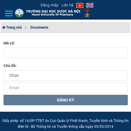
Đăng nhập
Liên hệ
Trang chủ
Documents
GIỚI THIỆU
Mã số:
CƠ CẤU TỔ CHỨC
Chủ đề:
TUYỂN SINH
ĐÀO TẠO
ĐẢM BẢO CHẤT LƯỢNG
ĐĂNG KÝ
KHOA HỌC CÔNG NGHỆ
Giấy phép: số 14/GP-TTĐT do Cục Quản lý Phát thanh, Truyền hình và Thông tin
HTQT
điện tử - Bộ Thông tin và Truyền thông cấp ngày 05/05/2014