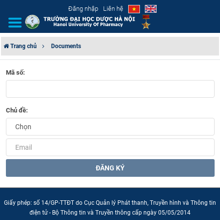
Đăng nhập
Liên hệ
Trang chủ
Documents
GIỚI THIỆU
Mã số:
CƠ CẤU TỔ CHỨC
Chủ đề:
TUYỂN SINH
ĐÀO TẠO
ĐẢM BẢO CHẤT LƯỢNG
ĐĂNG KÝ
KHOA HỌC CÔNG NGHỆ
Giấy phép: số 14/GP-TTĐT do Cục Quản lý Phát thanh, Truyền hình và Thông tin
HTQT
điện tử - Bộ Thông tin và Truyền thông cấp ngày 05/05/2014