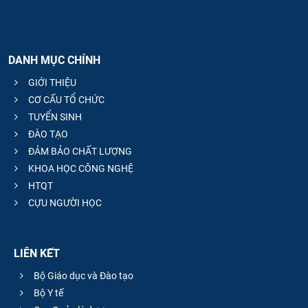
DANH MỤC CHÍNH
GIỚI THIỆU
CƠ CẤU TỔ CHỨC
TUYỂN SINH
ĐÀO TẠO
ĐẢM BẢO CHẤT LƯỢNG
KHOA HỌC CÔNG NGHỆ
HTQT
CỰU NGƯỜI HỌC
LIÊN KẾT
Bộ Giáo dục và Đào tạo
Bộ Y tế