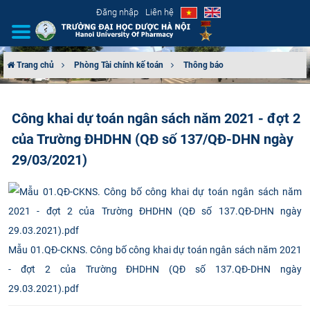
Đăng nhập
Liên hệ
Trang chủ
Phòng Tài chính kế toán
Thông báo
GIỚI THIỆU
Công khai dự toán ngân sách năm 2021 - đợt 2
CƠ CẤU TỔ CHỨC
của Trường ĐHDHN (QĐ số 137/QĐ-DHN ngày
TUYỂN SINH
29/03/2021)
ĐÀO TẠO
ĐẢM BẢO CHẤT LƯỢNG
Mẫu 01.QĐ-CKNS. Công bố công khai dự toán ngân sách năm 2021
KHOA HỌC CÔNG NGHỆ
- đợt 2 của Trường ĐHDHN (QĐ số 137.QĐ-DHN ngày
29.03.2021).pdf
HTQT