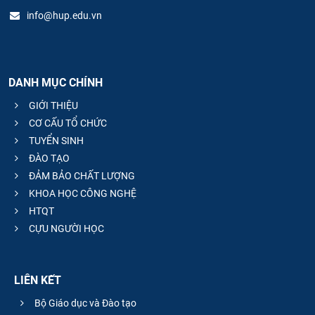
info@hup.edu.vn
DANH MỤC CHÍNH
GIỚI THIỆU
CƠ CẤU TỔ CHỨC
TUYỂN SINH
ĐÀO TẠO
ĐẢM BẢO CHẤT LƯỢNG
KHOA HỌC CÔNG NGHỆ
HTQT
CỰU NGƯỜI HỌC
LIÊN KẾT
Bộ Giáo dục và Đào tạo