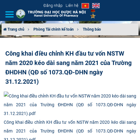
Đăng nhập
Liên hệ
Trang chủ
Phòng Tài chính kế toán
Thông báo
GIỚI THIỆU
Công khai điều chỉnh KH đầu tư vốn NSTW
CƠ CẤU TỔ CHỨC
năm 2020 kéo dài sang năm 2021 của Trường
TUYỂN SINH
ĐHDHN (QĐ số 1073.QĐ-DHN ngày
31.12.2021)
ĐÀO TẠO
ĐẢM BẢO CHẤT LƯỢNG
KHOA HỌC CÔNG NGHỆ
Công khai điều chỉnh KH đầu tư vốn NSTW năm 2020 kéo dài sang
năm 2021 của Trường ĐHDHN (QĐ số 1073.QĐ-DHN ngày
HTQT
31.12.2021).pdf