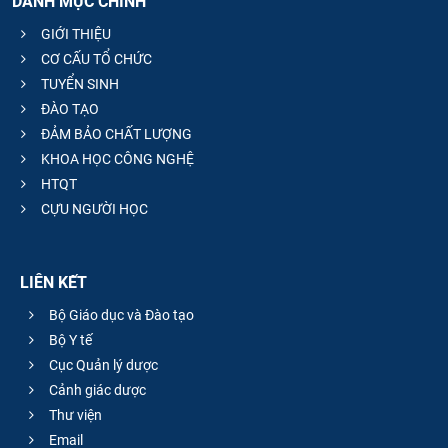
DANH MỤC CHÍNH
GIỚI THIỆU
CƠ CẤU TỔ CHỨC
TUYỂN SINH
ĐÀO TẠO
ĐẢM BẢO CHẤT LƯỢNG
KHOA HỌC CÔNG NGHỆ
HTQT
CỰU NGƯỜI HỌC
LIÊN KẾT
Bộ Giáo dục và Đào tạo
Bộ Y tế
Cục Quản lý dược
Cảnh giác dược
Thư viện
Email