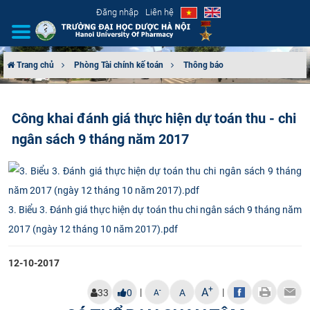
Đăng nhập
Liên hệ
Trang chủ
Phòng Tài chính kế toán
Thông báo
GIỚI THIỆU
Công khai đánh giá thực hiện dự toán thu - chi
CƠ CẤU TỔ CHỨC
ngân sách 9 tháng năm 2017
TUYỂN SINH
ĐÀO TẠO
3. Biểu 3. Đánh giá thực hiện dự toán thu chi ngân sách 9 tháng năm
ĐẢM BẢO CHẤT LƯỢNG
2017 (ngày 12 tháng 10 năm 2017).pdf
KHOA HỌC CÔNG NGHỆ
12-10-2017
+
A
|
|
HTQT
-
33
0
A
A