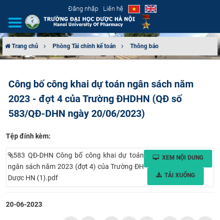
Đăng nhập
Liên hệ
Trang chủ
Phòng Tài chính kế toán
Thông báo
GIỚI THIỆU
Công bố công khai dự toán ngân sách năm
CƠ CẤU TỔ CHỨC
2023 - đợt 4 của Trường ĐHDHN (QĐ số
TUYỂN SINH
583/QĐ-DHN ngày 20/06/2023)
ĐÀO TẠO
Tệp đính kèm:
583 QĐ-DHN Công bố công khai dự toán
XEM NỘI DUNG
ĐẢM BẢO CHẤT LƯỢNG
ngân sách năm 2023 (đợt 4) của Trường ĐH
TẢI XUỐNG
Dược HN (1).pdf
KHOA HỌC CÔNG NGHỆ
20-06-2023
HTQT