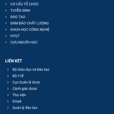
CƠ CẤU TỔ CHỨC
TUYỂN SINH
ĐÀO TẠO
ĐẢM BẢO CHẤT LƯỢNG
KHOA HỌC CÔNG NGHỆ
HTQT
CỰU NGƯỜI HỌC
LIÊN KẾT
Bộ Giáo dục và Đào tạo
Bộ Y tế
Cục Quản lý dược
Cảnh giác dược
Thư viện
Email
Quản lý đào tạo