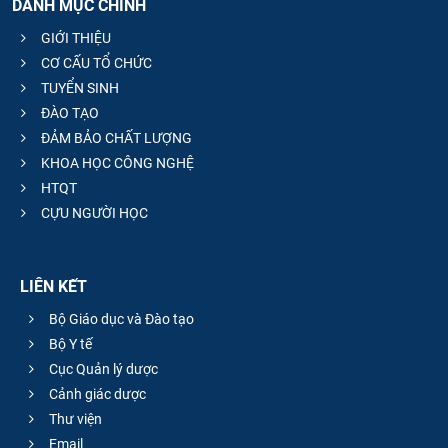
DANH MỤC CHÍNH
GIỚI THIỆU
CƠ CẤU TỔ CHỨC
TUYỂN SINH
ĐÀO TẠO
ĐẢM BẢO CHẤT LƯỢNG
KHOA HỌC CÔNG NGHỆ
HTQT
CỰU NGƯỜI HỌC
LIÊN KẾT
Bộ Giáo dục và Đào tạo
Bộ Y tế
Cục Quản lý dược
Cảnh giác dược
Thư viện
Email