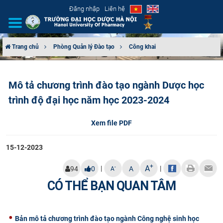
Đăng nhập
Liên hệ
Trang chủ
Phòng Quản lý Đào tạo
Công khai
GIỚI THIỆU
Mô tả chương trình đào tạo ngành Dược học
CƠ CẤU TỔ CHỨC
trình độ đại học năm học 2023-2024
TUYỂN SINH
Xem file PDF
ĐÀO TẠO
15-12-2023
ĐẢM BẢO CHẤT LƯỢNG
+
A
|
|
-
94
0
A
A
CÓ THỂ BẠN QUAN TÂM
KHOA HỌC CÔNG NGHỆ
HTQT
Bản mô tả chương trình đào tạo ngành Công nghệ sinh học