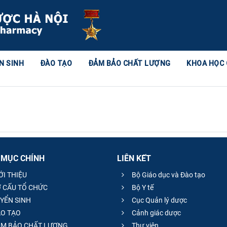
N SINH
ĐÀO TẠO
ĐẢM BẢO CHẤT LƯỢNG
KHOA HỌC
 MỤC CHÍNH
LIÊN KẾT
ỚI THIỆU
Bộ Giáo dục và Đào tạo
 CẤU TỔ CHỨC
Bộ Y tế
YỂN SINH
Cục Quản lý dược
O TẠO
Cảnh giác dược
M BẢO CHẤT LƯỢNG
Thư viện