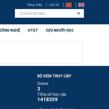
Đăng nhập
Liên hệ
 CÔNG NGHỆ
HTQT
CỰU NGƯỜI HỌC
BỘ ĐẾM TRUY CẬP
Online
3
Tổng số truy cập
1418359