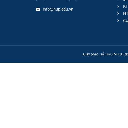
KH
info@hup.edu.vn
HT
CƯ
Giấy phép: số 14/GP-TTĐT do