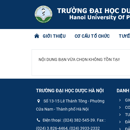
GIỚI THIỆU
CƠ CẤU TỔ CHỨC
TUYỂ
NỘI DUNG BẠN VỪA CHỌN KHÔNG TỒN TẠI!
TRƯỜNG ĐẠI HỌC DƯỢC HÀ NỘI
DANH
GI
Số 13-15 Lê Thánh Tông - Phường
CƠ
Cửa Nam - Thành phố Hà Nội
TU
Điện thoại : (024) 382-545-39. Fax :
ĐÀ
(024) 3.826-4464, (024) 3933-2332
ĐẢ