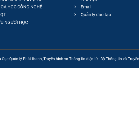
OA HỌC CÔNG NGHỆ
Email
QT
Quản lý đào tạo
̣U NGƯỜI HỌC
 Cục Quản lý Phát thanh, Truyền hình và Thông tin điện tử - Bộ Thông tin và Truy