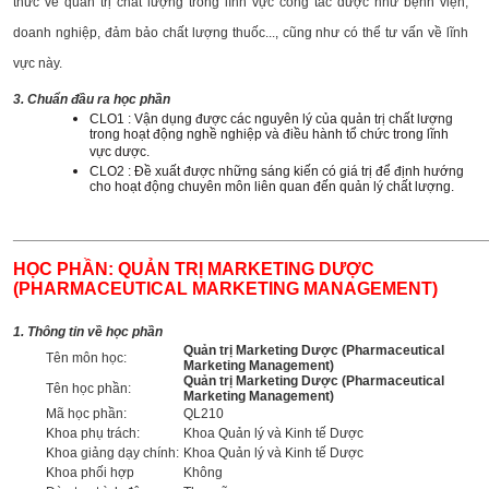
thức về quản trị chất lượng trong lĩnh vực công tác dược như bệnh viện,
doanh nghiệp, đảm bảo chất lượng thuốc..., cũng như có thể tư vấn về lĩnh
vực này.
3. Chuẩn đầu ra học phần
CLO1 : Vận dụng được các nguyên lý của quản trị chất lượng
trong hoạt động nghề nghiệp và điều hành tổ chức trong lĩnh
vực dược.
CLO2 : Đề xuất được những sáng kiến có giá trị để định hướng
cho hoạt động chuyên môn liên quan đến quản lý chất lượng.
______________________________________________________
HỌC PHẦN: QUẢN TRỊ MARKETING DƯỢC
(PHARMACEUTICAL MARKETING MANAGEMENT)
1. Thông tin về học phần
Quản trị Marketing Dược (Pharmaceutical
Tên môn học:
Marketing Management)
Quản trị Marketing Dược (Pharmaceutical
Tên học phần:
Marketing Management)
Mã học phần:
QL210
Khoa phụ trách:
Khoa Quản lý và Kinh tế Dược
Khoa giảng dạy chính:
Khoa Quản lý và Kinh tế Dược
Khoa phối hợp
Không