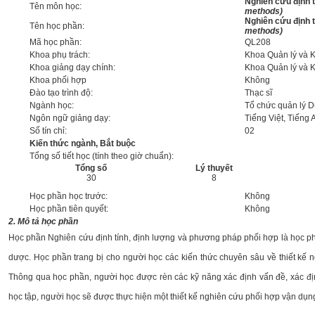
Nghiên cứu định 
Tên môn học:
methods)
Nghiên cứu định 
Tên học phần:
methods)
Mã học phần:
QL208
Khoa phụ trách:
Khoa Quản lý và 
Khoa giảng dạy chính:
Khoa Quản lý và 
Khoa phối hợp
Không
Đào tạo trình độ:
Thạc sĩ
Ngành học:
Tổ chức quản lý 
Ngôn ngữ giảng dạy:
Tiếng Việt, Tiếng 
Số tín chỉ:
02
Kiến thức ngành, Bắt buộc
Tổng số tiết học (tính theo giờ chuẩn):
Tổng số
Lý thuyết
30
8
Học phần học trước:
Không
Học phần tiên quyết:
Không
2. Mô tả học phần
Học phần Nghiên cứu định tính, định lượng và phương pháp phối hợp là học ph
dược.
Học phần trang bị cho người học các kiến thức chuyên sâu về thiết kế ng
Thông qua học phần, người học được rèn các kỹ năng xác định vấn đề, xác định
học tập, người học sẽ được thực hiện một thiết kế nghiên cứu phối hợp vận dụn