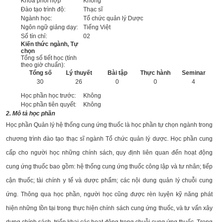
Khoa phối hợp
Không
Đào tạo trình độ:
Thạc sĩ
Ngành học:
Tổ chức quản lý Dược
Ngôn ngữ giảng dạy:
Tiếng Việt
Số tín chỉ:
02
Kiến thức ngành, Tự
chọn
Tổng số tiết học (tính
theo giờ chuẩn):
Tổng số
Lý thuyết
Bài tập
Thực hành
Seminar
30
26
0
0
4
Học phần học trước:
Không
Học phần tiên quyết:
Không
2. Mô tả học phần
Học phần Quản lý hệ thống cung ứng thuốc là học phần tự chọn ngành trong
chương trình đào tạo thạc sĩ ngành Tổ chức quản lý dược. Học phần cung
cấp cho người học những chính sách, quy định liên quan đến hoạt động
cung ứng thuốc bao gồm: hệ thống cung ứng thuốc công lập và tư nhân; tiếp
cận thuốc; tài chính y tế và dược phẩm; các nội dung quản lý chuỗi cung
ứng. Thông qua học phần, người học cũng được rèn luyện kỹ năng phát
hiện những tồn tại trong thực hiện chính sách cung ứng thuốc, và tư vấn xây
dựng chính sách, triển khai các hoạt động trong chuỗi cung ứng thuốc. Trong