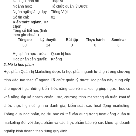
Đào tạo trình độ:
Thạc sĩ
Ngành học:
Tổ chức quản lý Dược
Ngôn ngữ giảng dạy:
Tiếng Việt
Số tín chỉ:
02
Kiến thức ngành, Tự
chọn
Tổng số tiết học (tính
theo giờ chuẩn):
Tổng số
Lý thuyết
Bài tập
Thực hành
Seminar
30
24
0
0
6
Học phần học trước:
Quản trị học
Học phần tiên quyết:
Không
2. Mô tả học phần
Học phần Quản trị Marketing dược là học phần ngành tự chọn trong chương
trình đào tạo thạc sĩ ngành Tổ chức quản lý dược.Học phần này cung cấp
cho người học những kiến thức nâng cao về marketing giúp người học có
khả năng lập kế hoạch chiến lược, chương trình marketing và triển khai tổ
chức thực hiện cũng như đánh giá, kiểm soát các hoạt động marketing.
Thông qua học phần, người học có thể vận dụng trong hoạt động quản trị
marketing đối với dược phẩm và các thực phẩm bảo vệ sức khỏe tại doanh
nghiệp kinh doanh theo đúng quy định.