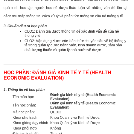
quá trình học tập, người học sẽ được thảo luận về những vấn đề tồn tại,
cách thu thập thông tin, cách xử lý và phân tích thông tin của hệ thống y tế.
3. Chuẩn đầu ra học phần
CLO1: Đánh giá được thông tin để xác định vấn đề của hệ
thống y tế
CLO2: Vận dụng được các kiến thức chuyên sâu về hệ thống y
tế trong quản lý dược bệnh viện, kinh doanh dược, đảm bảo
chất lượng thuốc và quản lý nhà nước về dược.
______________________________________________________
HỌC PHẦN: ĐÁNH GIÁ KINH TẾ Y TẾ (HEALTH
ECONOMIC EVALUATION)
1. Thông tin về học phần
Đánh giá kinh tế y tế (Health Economic
Tên môn học:
Evaluation)
Đánh giá kinh tế y tế (Health Economic
Tên học phần:
Evaluation)
Mã học phần:
QL102
Khoa phụ trách:
Khoa Quản lý và Kinh tế Dược
Khoa giảng dạy chính:
Khoa Quản lý và Kinh tế Dược
Khoa phối hợp
Không
Đào tạo trình độ:
Thạc sĩ