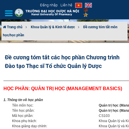
Đăng nhập
Liên hệ
Trang chủ
Khoa Quản lý & Kinh tế dược
Đề cương tóm tắt môn
học/học phần
GIỚI THIỆU
CƠ CẤU TỔ CHỨC
Đề cương tóm tắt các học phần Chương trình
Đào tạo Thạc sĩ Tổ chức Quản lý Dược
TUYỂN SINH
________________________________________________________________________
ĐÀO TẠO
HỌC PHẦN: QUẢN TRỊ HỌC (MANAGEMENT BASICS)
ĐẢM BẢO CHẤT LƯỢNG
1. Thông tin về học phần
Tên môn học:
Quản trị học (Man
KHOA HỌC CÔNG NGHỆ
Tên học phần:
Quản trị học (Man
Mã học phần:
CS103
Khoa phụ trách:
Khoa Quản lý và K
HTQT
Khoa giảng dạy chính:
Khoa Quản lý và K