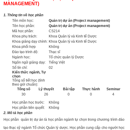
MANAGEMENT)
1. Thông tin về học phần
Tên môn học:
Quản trị dự án (Project management)
Tên học phần:
Quản trị dự án (Project management)
Mã học phần:
CS214
Khoa phụ trách:
Khoa Quản lý và Kinh tế Dược
Khoa giảng dạy chính:
Khoa Quản lý và Kinh tế Dược
Khoa phối hợp
Không
Đào tạo trình độ:
Thạc sĩ
Ngành học:
Tổ chức quản lý Dược
Ngôn ngữ giảng dạy:
Tiếng Việt
Số tín chỉ:
02
Kiến thức ngành, Tự
chọn
Tổng số tiết học (tính
theo giờ chuẩn):
Tổng số
Lý thuyết
Bài tập
Thực hành
Seminar
30
26
0
0
4
Học phần học trước:
Không
Học phần tiên quyết:
Không
2. Mô tả học phần
Học phần quản trị dự án là học phần ngành tự chọn trong chương trình đào
tạo thạc sỹ ngành Tổ chức Quản lý dược. Học phần cung cấp cho người học