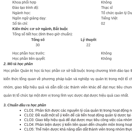
Khoa phối hợp
Không
CỰU NGƯỜI HỌC
Đào tạo trình độ:
Thạc sĩ
Ngành học:
Tổ chức quản lý D
Ngôn ngữ giảng dạy:
Tiếng Việt
Số tín chỉ:
02
Kiến thức cơ sở ngành, Bắt buộc
Tổng số tiết học (tính theo giờ chuẩn):
Tổng số
Lý thuyết
30
22
Học phần học trước:
Không
Học phần tiên quyết:
Không
2. Mô tả học phần
Học phần Quản trị học là học phần cơ sở bắt buộc trong chương trình đào tạo
kiến thức tổng quan về phương pháp luận và nghiệp vụ quản trị trong một tổ c
nhóm, giao tiếp hiệu quả và dẫn dắt các thành viên khác để đạt mục tiêu chu
quản trị tổ chức tại một đơn vị trong lĩnh vực dược đạt được hiệu quả cao nhất.
3. Chuẩn đầu ra học phần
CLO1: Phân tích được các nguyên lý của quản trị trong hoạt động 
CLO2: Đề xuất một số ý kiến để cải tiến hoạt động quản lý dược tại
CLO3: Giao tiếp hiệu quả để đạt được mục tiêu công việc của nhóm
CLO4: Phản biện được ý kiến liên quan đến chuyên môn trong hoạt đ
CLO5: Thể hiện được khả năng dẫn dắt thành viên trong nhóm thự