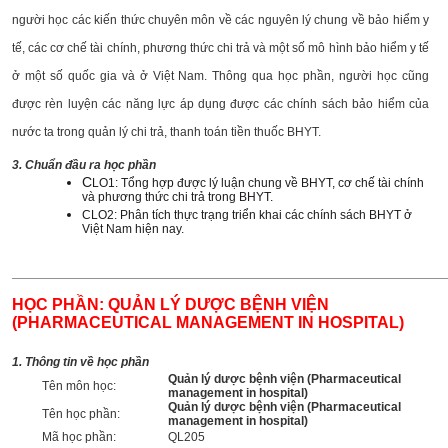
người học các kiến thức chuyên môn về các nguyên lý chung về bảo hiểm y
tế, các cơ chế tài chính, phương thức chi trả và một số mô hình bảo hiểm y tế
ở một số quốc gia và ở Việt Nam. Thông qua học phần, người học cũng
được rèn luyện các năng lực áp dụng được các chính sách bảo hiểm của
nước ta trong quản lý chi trả, thanh toán tiền thuốc BHYT.
3. Chuẩn đầu ra học phần
C
LO1: Tổng hợp được lý luận chung về BHYT, cơ chế tài chính
và phương thức chi trả trong BHYT.
CLO2: Phân tích thực trạng triển khai các chính sách BHYT ở
Việt Nam hiện nay.
______________________________________________________
HỌC PHẦN: QUẢN LÝ DƯỢC BỆNH VIỆN
(PHARMACEUTICAL MANAGEMENT IN HOSPITAL)
1. Thông tin về học phần
Quản lý dược bệnh viện (Pharmaceutical
Tên môn học:
management in hospital)
Quản lý dược bệnh viện (Pharmaceutical
Tên học phần:
management in hospital)
Mã học phần:
QL205