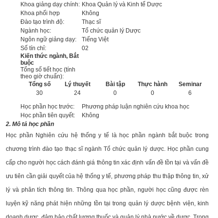
Khoa giảng dạy chính:
Khoa Quản lý và Kinh tế Dược
Khoa phối hợp
Không
Đào tạo trình độ:
Thạc sĩ
Ngành học:
Tổ chức quản lý Dược
Ngôn ngữ giảng dạy:
Tiếng Việt
Số tín chỉ:
02
Kiến thức ngành, Bắt
buộc
Tổng số tiết học (tính
theo giờ chuẩn):
Tổng số
Lý thuyết
Bài tập
Thực hành
Seminar
30
24
0
0
6
Học phần học trước:
Phương pháp luận nghiên cứu khoa học
Học phần tiên quyết:
Không
2. Mô tả học phần
Học phần Nghiên cứu hệ thống y tế là học phần ngành bắt buộc trong
chương trình đào tạo thạc sĩ ngành Tổ chức quản lý dược. Học phần cung
cấp cho người học cách đánh giá thông tin xác định vấn đề tồn tại và vấn đề
ưu tiên cần giải quyết của hệ thống y tế, phương pháp thu thập thông tin, xử
lý và phân tích thông tin. Thông qua học phần, người học cũng được rèn
luyện kỹ năng phát hiện những tồn tại trong quản lý dược bệnh viện, kinh
doanh dược, đảm bảo chất lượng thuốc và quản lý nhà nước về dược. Trong