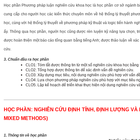
Học phần Phương pháp luận nghiên cứu khoa học là học phần cơ sở ngành bắt
cung cấp cho người học các kiến thức chuyên môn về hệ thống lý thuyết phươn
học, cùng với hệ thống lý thuyết về phương pháp kỹ thuật và logic tiến hành n
ấy. Thông qua học phần, người học cũng được rèn luyện kỹ năng lựa chọn, tri
được hoàn thiện một báo cáo tổng quan bằng tiếng Anh; được thảo luận về xác 
cứu.
3. Chuẩn đầu ra học phần
CLO1: Tóm tắt được thông tin từ một số nghiên cứu khoa học bằng 
CLO2: Tổng hợp được thông tin để xác định vấn đề nghiên cứu.
CLO3: Xây dựng mục tiêu, nội dung nghiên cứu phù hợp với vấn đ
CLO4: Lựa chọn phương pháp nghiên cứu phù hợp với mục tiêu n
CLO5: Lập kế hoạch để triển khai thực hiện nội dung nghiên cứu và
______________________________________________________
HỌC PHẦN: NGHIÊN CỨU ĐỊNH TÍNH, ĐỊNH LƯỢNG VÀ
MIXED METHODS)
1. Thông tin về học phần