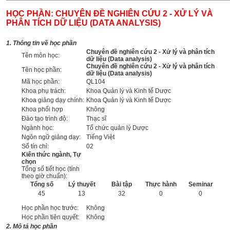
HỌC PHẦN: CHUYÊN ĐỀ NGHIÊN CỨU 2 - XỬ LÝ VÀ
PHÂN TÍCH DỮ LIỆU (DATA ANALYSIS)
1. Thông tin về học phần
Chuyên đề nghiên cứu 2 - Xử lý và phân tích
Tên môn học:
dữ liệu (Data analysis)
Chuyên đề nghiên cứu 2 - Xử lý và phân tích
Tên học phần:
dữ liệu (Data analysis)
Mã học phần:
QL104
Khoa phụ trách:
Khoa Quản lý và Kinh tế Dược
Khoa giảng dạy chính:
Khoa Quản lý và Kinh tế Dược
Khoa phối hợp
Không
Đào tạo trình độ:
Thạc sĩ
Ngành học:
Tổ chức quản lý Dược
Ngôn ngữ giảng dạy:
Tiếng Việt
Số tín chỉ:
02
Kiến thức ngành, Tự
chọn
Tổng số tiết học (tính
theo giờ chuẩn):
Tổng số
Lý thuyết
Bài tập
Thực hành
Seminar
45
13
32
0
0
Học phần học trước:
Không
Học phần tiên quyết:
Không
2. Mô tả học phần