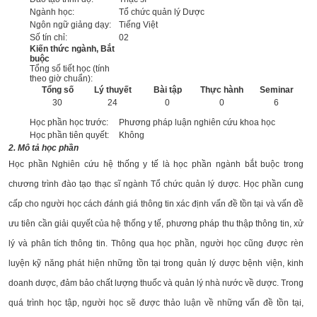
Ngành học:
Tổ chức quản lý Dược
Ngôn ngữ giảng dạy:
Tiếng Việt
Số tín chỉ:
02
Kiến thức ngành, Bắt
buộc
Tổng số tiết học (tính
theo giờ chuẩn):
Tổng số
Lý thuyết
Bài tập
Thực hành
Seminar
30
24
0
0
6
Học phần học trước:
Phương pháp luận nghiên cứu khoa học
Học phần tiên quyết:
Không
2. Mô tả học phần
Học phần Nghiên cứu hệ thống y tế là học phần ngành bắt buộc trong
chương trình đào tạo thạc sĩ ngành Tổ chức quản lý dược. Học phần cung
cấp cho người học cách đánh giá thông tin xác định vấn đề tồn tại và vấn đề
ưu tiên cần giải quyết của hệ thống y tế, phương pháp thu thập thông tin, xử
lý và phân tích thông tin. Thông qua học phần, người học cũng được rèn
luyện kỹ năng phát hiện những tồn tại trong quản lý dược bệnh viện, kinh
doanh dược, đảm bảo chất lượng thuốc và quản lý nhà nước về dược. Trong
quá trình học tập, người học sẽ được thảo luận về những vấn đề tồn tại,