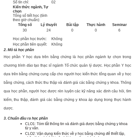
Số tín chỉ:
02
Kiến thức ngành, Tự
chọn
Tổng số tiết học (tính
theo giờ chuẩn):
Tổng số
Lý thuyết
Bài tập
Thực hành
Seminar
30
24
0
0
6
Học phần học trước:
Không
Học phần tiên quyết:
Không
2. Mô tả học phần
Học phần Y học dựa trên bằng chứng là học phần ngành tự chọn trong
chương trình đào tạo thạc sĩ ngành Tổ chức quản lý dược. Học phần Y học
dựa trên bằng chứng cung cấp cho người học kiến thức tổng quan về y học
bằng chứng, cách thức thu thập và đánh giá các bằng chứng y khoa. Thông
qua học phần, người học được rèn luyện các kỹ năng xác định câu hỏi, tìm
kiếm, thu thập, đánh giá các bằng chứng y khoa áp dụng trong thực hành
dược.
3. Chuẩn đầu ra học phần
CLO1: Tóm tắt thông tin và đánh giá được bằng chứng y khoa
từ y văn.
CLO2: Vận dụng kiến thức về y học bằng chứng để thiết lập,