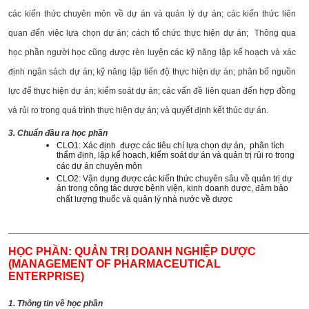
các kiến thức chuyên môn về dự án và quản lý dự án; các kiến thức liên
quan đến việc lựa chọn dự án; cách tổ chức thực hiện dự án; Thông qua
học phần người học cũng được rèn luyện các kỹ năng lập kế hoạch và xác
định ngân sách dự án; kỹ năng lập tiến độ thực hiện dự án; phân bổ nguồn
lực để thực hiện dự án; kiểm soát dự án; các vấn đề liên quan đến hợp đồng
và rủi ro trong quá trình thực hiện dự án; và quyết định kết thúc dự án.
3. Chuẩn đầu ra học phần
CLO1: Xác định được các tiêu chí lựa chọn dự án, phân tích
thẩm định, lập kế hoạch, kiểm soát dự án và quản trị rủi ro trong
các dự án chuyên môn
CLO2: Vận dụng được các kiến thức chuyên sâu về quản trị dự
án trong công tác dược bệnh viện, kinh doanh dược, đảm bảo
chất lượng thuốc và quản lý nhà nước về dược
______________________________________________________
HỌC PHẦN: QUẢN TRỊ DOANH NGHIỆP DƯỢC
(MANAGEMENT OF PHARMACEUTICAL
ENTERPRISE)
1. Thông tin về học phần