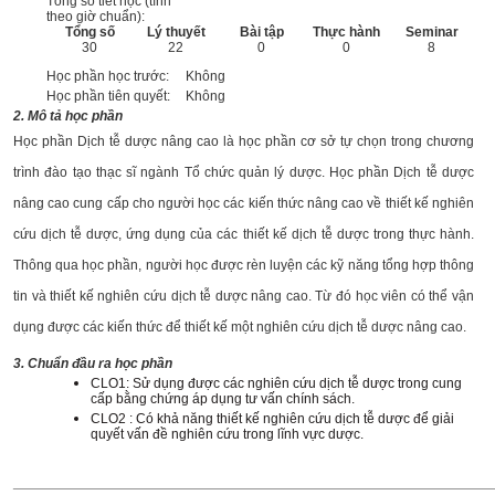
Tổng số tiết học (tính
theo giờ chuẩn):
Tổng số
Lý thuyết
Bài tập
Thực hành
Seminar
30
22
0
0
8
Học phần học trước:
Không
Học phần tiên quyết:
Không
2. Mô tả học phần
Học phần Dịch tễ dược nâng cao là học phần cơ sở tự chọn trong chương
trình đào tạo thạc sĩ ngành Tổ chức quản lý dược. Học phần Dịch tễ dược
nâng cao cung cấp cho người học các kiến thức nâng cao về thiết kế nghiên
cứu dịch tễ dược, ứng dụng của các thiết kế dịch tễ dược trong thực hành.
Thông qua học phần, người học được rèn luyện các kỹ năng tổng hợp thông
tin và thiết kế nghiên cứu dịch tễ dược nâng cao. Từ đó học viên có thể vận
dụng được các kiến thức để thiết kế một nghiên cứu dịch tễ dược nâng cao.
3. Chuẩn đầu ra học phần
CLO1: Sử dụng được các nghiên cứu dịch tễ dược trong cung
cấp bằng chứng áp dụng tư vấn chính sách.
CLO2 : Có khả năng thiết kế nghiên cứu dịch tễ dược để giải
quyết vấn đề nghiên cứu trong lĩnh vực dược.
______________________________________________________