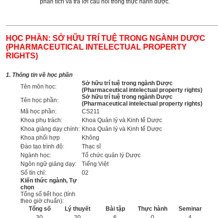
phân tích và trả lời câu hỏi trong thực hành dược.
______________________________________________________
HỌC PHẦN: SỞ HỮU TRÍ TUỆ TRONG NGÀNH DƯỢC
(PHARMACEUTICAL INTELECTUAL PROPERTY
RIGHTS)
1. Thông tin về học phần
Sở hữu trí tuệ trong ngành Dược
Tên môn học:
(Pharmaceutical intelectual property rights)
Sở hữu trí tuệ trong ngành Dược
Tên học phần:
(Pharmaceutical intelectual property rights)
Mã học phần:
CS211
Khoa phụ trách:
Khoa Quản lý và Kinh tế Dược
Khoa giảng dạy chính:
Khoa Quản lý và Kinh tế Dược
Khoa phối hợp
Không
Đào tạo trình độ:
Thạc sĩ
Ngành học:
Tổ chức quản lý Dược
Ngôn ngữ giảng dạy:
Tiếng Việt
Số tín chỉ:
02
Kiến thức ngành, Tự
chọn
Tổng số tiết học (tính
theo giờ chuẩn):
Tổng số
Lý thuyết
Bài tập
Thực hành
Seminar
30
20
6
0
4