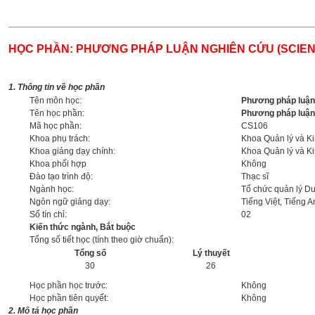
______________________________________________________
HỌC PHẦN: PHƯƠNG PHÁP LUẬN NGHIÊN CỨU (SCIE
1. Thông tin về học phần
Tên môn học:
Phương pháp luận 
Tên học phần:
Phương pháp luận 
Mã học phần:
CS106
Khoa phụ trách:
Khoa Quản lý và K
Khoa giảng dạy chính:
Khoa Quản lý và K
Khoa phối hợp
Không
Đào tạo trình độ:
Thạc sĩ
Ngành học:
Tổ chức quản lý D
Ngôn ngữ giảng dạy:
Tiếng Việt, Tiếng A
Số tín chỉ:
02
Kiến thức ngành, Bắt buộc
Tổng số tiết học (tính theo giờ chuẩn):
Tổng số
Lý thuyết
30
26
Học phần học trước:
Không
Học phần tiên quyết:
Không
2. Mô tả học phần