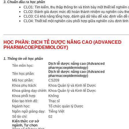
3. Chuẩn đầu ra học phần
CLO1: Tìm kiếm, thu thập thông tin và trình bày một thiết kế nghiê
CLO2: Đánh giá được mức độ hoàn thành nhiệm vụ nghiên cứu theo 
CLO3: Có khả năng tổng hợp, đánh giá dữ liệu để xác định vấn đề 
CLO4: Thiết kế một nghiên cứu phối hợp giữa nghiên cứu định tín
______________________________________________________
HỌC PHẦN:
DỊCH TỄ DƯỢC NÂNG CAO
(ADVANCED
PHARMACOEPIDEMIOLOGY)
1. Thông tin về học phần
Dịch tễ dược nâng cao
(Advanced
Tên môn học:
pharmacoepidemiology)
Dịch tễ dược nâng cao
(Advanced
Tên học phần:
pharmacoepidemiology)
Mã học phần:
CS209
Khoa phụ trách:
Khoa Quản lý và Kinh tế Dược
Khoa giảng dạy chính:
Khoa Quản lý và Kinh tế Dược
Khoa phối hợp
Không
Đào tạo trình độ:
Thạc sĩ
Ngành học:
Tổ chức quản lý Dược
Ngôn ngữ giảng dạy:
Tiếng Việt
Số tín chỉ:
02
Kiến thức cơ sở
ngành, Tự chọn