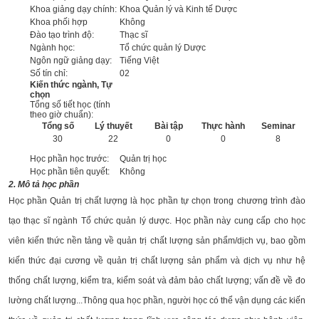
Khoa giảng dạy chính:
Khoa Quản lý và Kinh tế Dược
Khoa phối hợp
Không
Đào tạo trình độ:
Thạc sĩ
Ngành học:
Tổ chức quản lý Dược
Ngôn ngữ giảng dạy:
Tiếng Việt
Số tín chỉ:
02
Kiến thức ngành, Tự
chọn
Tổng số tiết học (tính
theo giờ chuẩn):
Tổng số
Lý thuyết
Bài tập
Thực hành
Seminar
30
22
0
0
8
Học phần học trước:
Quản trị học
Học phần tiên quyết:
Không
2. Mô tả học phần
Học phần Quản trị chất lượng là học phần tự chọn trong chương trình đào
tạo thạc sĩ ngành Tổ chức quản lý dược. Học phần này cung cấp cho học
viên kiến thức nền tảng về quản trị chất lượng sản phẩm/dịch vụ, bao gồm
kiến thức đại cương về quản trị chất lượng sản phẩm và dịch vụ như hệ
thống chất lượng, kiểm tra, kiểm soát và đảm bảo chất lượng; vấn đề về đo
lường chất lượng...Thông qua học phần, người học có thể vận dụng các kiến