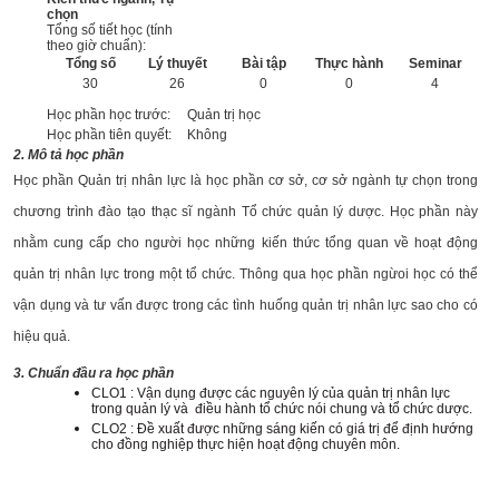
chọn
Tổng số tiết học (tính
theo giờ chuẩn):
Tổng số
Lý thuyết
Bài tập
Thực hành
Seminar
30
26
0
0
4
Học phần học trước:
Quản trị học
Học phần tiên quyết:
Không
2. Mô tả học phần
Học phần Quản trị nhân lực là học phần cơ sở, cơ sở ngành tự chọn trong
chương trình đào tạo thạc sĩ ngành Tổ chức quản lý dược. Học phần này
nhằm cung cấp cho người học những kiến thức tổng quan về hoạt động
quản trị nhân lực trong một tổ chức. Thông qua học phần ngừoi học có thể
vận dụng và tư vấn được trong các tình huống quản trị nhân lực sao cho có
hiệu quả.
3. Chuẩn đầu ra học phần
CLO1 : Vận dụng được các nguyên lý của quản trị nhân lực
trong quản lý và điều hành tổ chức nói chung và tổ chức dược.
CLO2 : Đề xuất được những sáng kiến có giá trị để định hướng
cho đồng nghiệp thực hiện hoạt động chuyên môn.
______________________________________________________