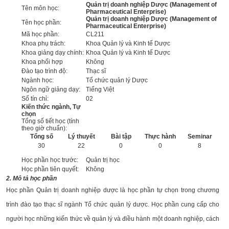
Quản trị doanh nghiệp Dược (Management of
Tên môn học:
Pharmaceutical Enterprise)
Quản trị doanh nghiệp Dược (Management of
Tên học phần:
Pharmaceutical Enterprise)
Mã học phần:
CL211
Khoa phụ trách:
Khoa Quản lý và Kinh tế Dược
Khoa giảng dạy chính:
Khoa Quản lý và Kinh tế Dược
Khoa phối hợp
Không
Đào tạo trình độ:
Thạc sĩ
Ngành học:
Tổ chức quản lý Dược
Ngôn ngữ giảng dạy:
Tiếng Việt
Số tín chỉ:
02
Kiến thức ngành, Tự
chọn
Tổng số tiết học (tính
theo giờ chuẩn):
Tổng số
Lý thuyết
Bài tập
Thực hành
Seminar
30
22
0
0
8
Học phần học trước:
Quản trị học
Học phần tiên quyết:
Không
2. Mô tả học phần
Học phần Quản trị doanh nghiệp dược là học phần tự chọn trong chương
trình đào tạo thạc sĩ ngành Tổ chức quản lý dược. Học phần cung cấp cho
người học những kiến thức về quản lý và điều hành một doanh nghiệp, cách