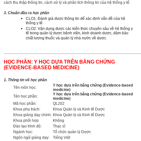
cách thu thập thông tin, cách xử lý và phân tích thông tin của hệ thống y tế.
3. Chuẩn đầu ra học phần
CLO1: Đánh giá được thông tin để xác định vấn đề của hệ
thống y tế
CLO2: Vận dụng được các kiến thức chuyên sâu về hệ thống y
tế trong quản lý dược bệnh viện, kinh doanh dược, đảm bảo
chất lượng thuốc và quản lý nhà nước về dược.
______________________________________________________
HỌC PHẦN: Y HỌC DỰA TRÊN BẰNG CHỨNG
(EVIDENCE-BASED MEDICINE)
1. Thông tin về học phần
Y học dựa trên bằng chứng (Evidence-based
Tên môn học:
medicine)
Y học dựa trên bằng chứng (Evidence-based
Tên học phần:
medicine)
Mã học phần:
QL202
Khoa phụ trách:
Khoa Quản lý và Kinh tế Dược
Khoa giảng dạy chính:
Khoa Quản lý và Kinh tế Dược
Khoa phối hợp
Không
Đào tạo trình độ:
Thạc sĩ
Ngành học:
Tổ chức quản lý Dược
Ngôn ngữ giảng dạy:
Tiếng Việt