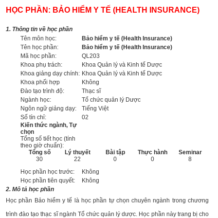
HỌC PHẦN: BẢO HIỂM Y TẾ (HEALTH INSURANCE)
1. Thông tin về học phần
Tên môn học:
Bảo hiểm y tế (Health Insurance)
Tên học phần:
Bảo hiểm y tế (Health Insurance)
Mã học phần:
QL203
Khoa phụ trách:
Khoa Quản lý và Kinh tế Dược
Khoa giảng dạy chính:
Khoa Quản lý và Kinh tế Dược
Khoa phối hợp
Không
Đào tạo trình độ:
Thạc sĩ
Ngành học:
Tổ chức quản lý Dược
Ngôn ngữ giảng dạy:
Tiếng Việt
Số tín chỉ:
02
Kiến thức ngành, Tự
chọn
Tổng số tiết học (tính
theo giờ chuẩn):
Tổng số
Lý thuyết
Bài tập
Thực hành
Seminar
30
22
0
0
8
Học phần học trước:
Không
Học phần tiên quyết:
Không
2. Mô tả học phần
Học phần Bảo hiểm y tế là học phần tự chọn chuyên ngành trong chương
trình đào tạo thạc sĩ ngành Tổ chức quản lý dược. Học phần này trang bị cho