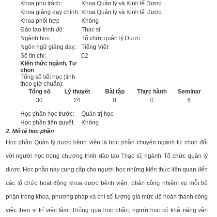
Khoa phụ trách:
Khoa Quản lý và Kinh tế Dược
Khoa giảng dạy chính:
Khoa Quản lý và Kinh tế Dược
Khoa phối hợp
Không
Đào tạo trình độ:
Thạc sĩ
Ngành học:
Tổ chức quản lý Dược
Ngôn ngữ giảng dạy:
Tiếng Việt
Số tín chỉ:
02
Kiến thức ngành, Tự
chọn
Tổng số tiết học (tính
theo giờ chuẩn):
Tổng số
Lý thuyết
Bài tập
Thực hành
Seminar
30
24
0
0
6
Học phần học trước:
Quản trị học
Học phần tiên quyết:
Không
2. Mô tả học phần
Học phần Quản lý dược bệnh viện là học phần chuyên ngành tự chọn đối
với người học trong chương trình đào tạo Thạc sĩ, ngành Tổ chức quản lý
dược. Học phần này cung cấp cho người học những kiến thức liên quan đến
các tổ chức hoạt động khoa dược bệnh viện, phân công nhiệm vụ mỗi bộ
phận trong khoa, phương pháp và chỉ số lượng giá mức độ hoàn thành công
việc theo vị trí việc làm. Thông qua học phần, người học có khả năng vận