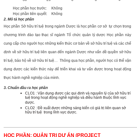
Học phần học trước:
Không
Học phần tiên quyết:
Không
2. Mô tả học phần
Học phần Sở hữu trí tuệ trong ngành Dược là học phần cơ sở tự chọn trong
chương trình đào tạo thạc sĩ ngành Tổ chức quản lý dược Học phần này
cung cấp cho người học những kiến thức cơ bản về sở hữu trí tuệ và các chế
định về sở hữu trí tuệ liên quan đến ngành Dược như vấn đề quyền sở hữu
trí tuệ, bảo hộ về sở hữu trí tuệ… Thông qua học phần, người học có thể vận
dụng được các kiến thức này để triển khai và tư vấn được trong hoạt động
thực hành nghề nghiệp của mình.
3. Chuẩn đầu ra học phần
CLO1 : Vận dụng được các qui định và nguyên lý của sở hữu trí
tuệ trong hoạt động nghề nghiệp và điều hành thuộc lĩnh vực
dược.
CLO2 : Đề xuất được những sáng kiến có giá trị liên quan sở
hữu trí tuệ trong lĩnh vực dược.
______________________________________________________
HỌC PHẦN: QUẢN TRỊ DỰ ÁN (PROJECT