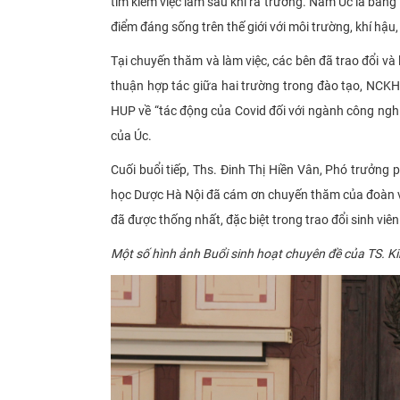
tìm kiếm việc làm sau khi ra trường. Nam Úc là bang t
điểm đáng sống trên thế giới với môi trường, khí hậu
Tại chuyến thăm và làm việc, các bên đã trao đổi v
thuận hợp tác giữa hai trường trong đào tạo, NCKH và
HUP về “tác động của Covid đối với ngành công ngh
của Úc.
Cuối buổi tiếp, Ths. Đinh Thị Hiền Vân, Phó trưởn
học Dược Hà Nội đã cám ơn chuyến thăm của đoàn và
đã được thống nhất, đặc biệt trong trao đổi sinh viên 
Một số hình ảnh Buổi sinh hoạt chuyên đề của
TS. Ki