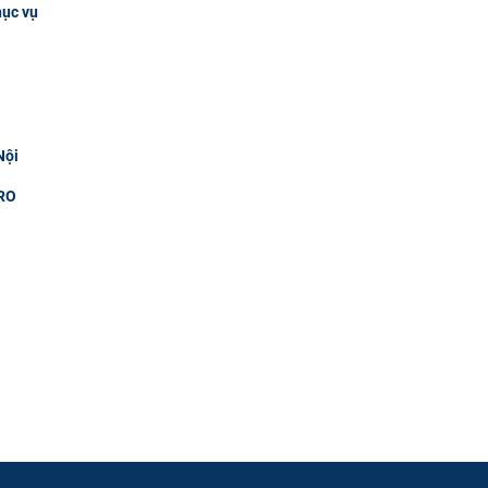
hục vụ
Nội
RO