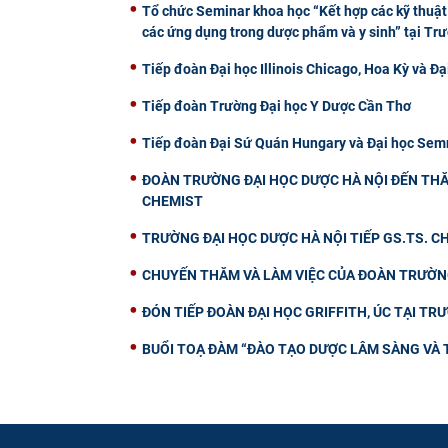
Tổ chức Seminar khoa học “Kết hợp các kỹ thuật 
các ứng dụng trong dược phẩm và y sinh” tại Tr
Tiếp đoàn Đại học Illinois Chicago, Hoa Kỳ và Đạ
Tiếp đoàn Trường Đại học Y Dược Cần Thơ
Tiếp đoàn Đại Sứ Quán Hungary và Đại học Semm
ĐOÀN TRƯỜNG ĐẠI HỌC DƯỢC HÀ NỘI ĐẾN THĂ
CHEMIST
TRƯỜNG ĐẠI HỌC DƯỢC HÀ NỘI TIẾP GS.TS. 
CHUYẾN THĂM VÀ LÀM VIỆC CỦA ĐOÀN TRƯỜNG
ĐÓN TIẾP ĐOÀN ĐẠI HỌC GRIFFITH, ÚC TẠI TR
BUỔI TOẠ ĐÀM “ĐÀO TẠO DƯỢC LÂM SÀNG VÀ 