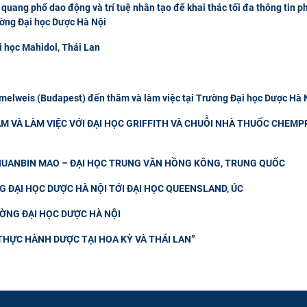
quang phổ dao động và trí tuệ nhân tạo để khai thác tối đa thông tin p
ường Đại học Dược Hà Nội
i học Mahidol, Thái Lan
elweis (Budapest) đến thăm và làm việc tại Trường Đại học Dược Hà 
M VÀ LÀM VIỆC VỚI ĐẠI HỌC GRIFFITH VÀ CHUỖI NHÀ THUỐC CHEMP
CHUANBIN MAO – ĐẠI HỌC TRUNG VĂN HỒNG KÔNG, TRUNG QUỐC
 ĐẠI HỌC DƯỢC HÀ NỘI TỚI ĐẠI HỌC QUEENSLAND, ÚC
ƯỜNG ĐẠI HỌC DƯỢC HÀ NỘI
THỰC HÀNH DƯỢC TẠI HOA KỲ VÀ THÁI LAN”