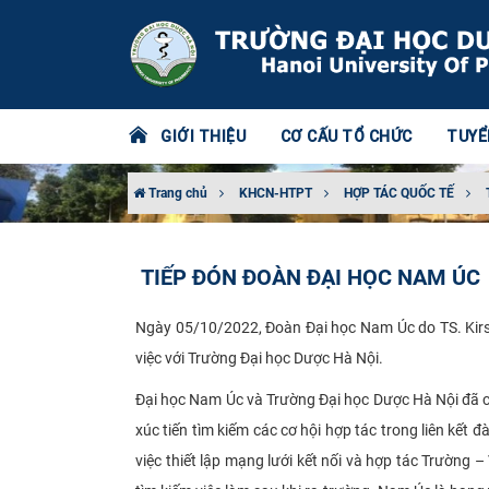
GIỚI THIỆU
CƠ CẤU TỔ CHỨC
TUYỂ
Trang chủ
KHCN-HTPT
HỢP TÁC QUỐC TẾ
TIẾP ĐÓN ĐOÀN ĐẠI HỌC NAM ÚC
Ngày 05/10/2022, Đoàn Đại học Nam Úc do TS. Kirs
việc với Trường Đại học Dược Hà Nội.
Đại học Nam Úc và Trường Đại học Dược Hà Nội đã có 
xúc tiến tìm kiếm các cơ hội hợp tác trong liên kết
việc thiết lập mạng lưới kết nối và hợp tác Trường –