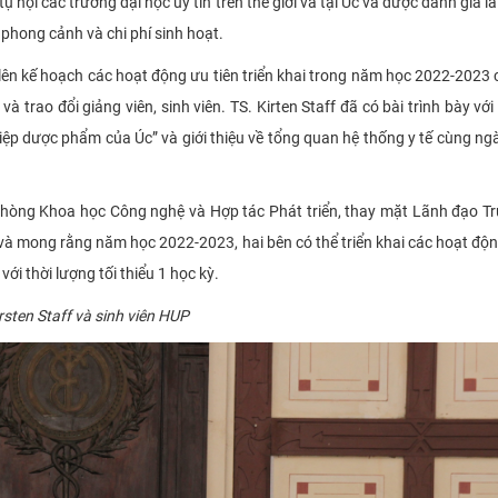
ụ hội các trường đại học uy tín trên thế giới và tại Úc và được đánh giá l
, phong cảnh và chi phí sinh hoạt.
à lên kế hoạch các hoạt động ưu tiên triển khai trong năm học 2022-2023
 trao đổi giảng viên, sinh viên. TS. Kirten Staff đã có bài trình bày với 
iệp dược phẩm của Úc” và giới thiệu về tổng quan hệ thống y tế cùng n
g phòng Khoa học Công nghệ và Hợp tác Phát triển, thay mặt Lãnh đạo T
 mong rằng năm học 2022-2023, hai bên có thể triển khai các hoạt độn
với thời lượng tối thiểu 1 học kỳ.
rsten Staff và sinh viên HUP