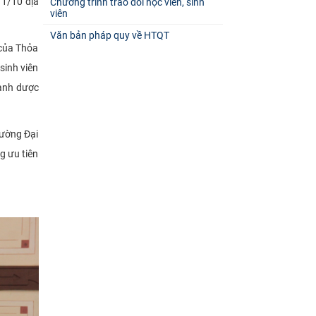
à 1/10 địa
Chương trình trao đổi học viên, sinh
viên
Văn bản pháp quy về HTQT
 của Thỏa
sinh viên
gành dược
rường Đại
g ưu tiên