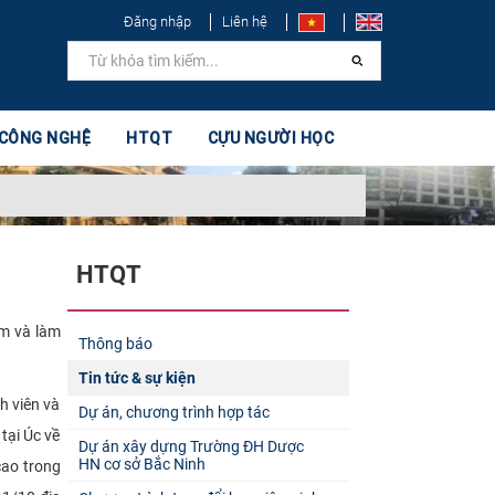
Đăng nhập
Liên hệ
 CÔNG NGHỆ
HTQT
CỰU NGƯỜI HỌC
HTQT
ăm và làm
Thông báo
Tin tức & sự kiện
h viên và
Dự án, chương trình hợp tác
tại Úc về
Dự án xây dựng Trường ĐH Dược
HN cơ sở Bắc Ninh
cao trong