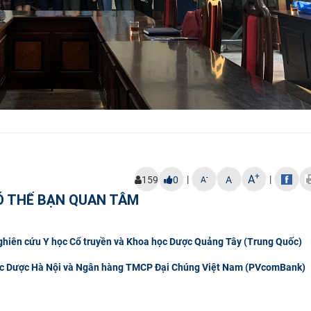
+
A
|
|
-
159
0
A
A
Ó THỂ BẠN QUAN TÂM
Nghiên cứu Y học Cổ truyền và Khoa học Dược Quảng Tây (Trung Quốc)
 học Dược Hà Nội và Ngân hàng TMCP Đại Chúng Việt Nam (PVcomBank)