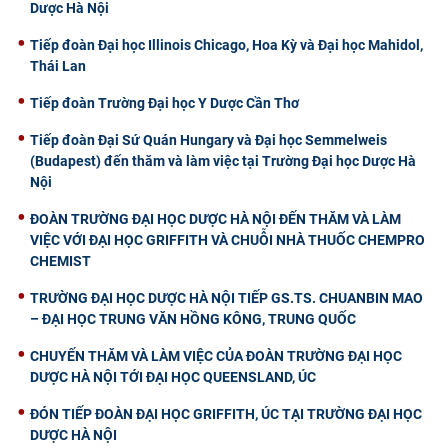
Dược Hà Nội
Tiếp đoàn Đại học Illinois Chicago, Hoa Kỳ và Đại học Mahidol,
Thái Lan
Tiếp đoàn Trường Đại học Y Dược Cần Thơ
Tiếp đoàn Đại Sứ Quán Hungary và Đại học Semmelweis
(Budapest) đến thăm và làm việc tại Trường Đại học Dược Hà
Nội
ĐOÀN TRƯỜNG ĐẠI HỌC DƯỢC HÀ NỘI ĐẾN THĂM VÀ LÀM
VIỆC VỚI ĐẠI HỌC GRIFFITH VÀ CHUỖI NHÀ THUỐC CHEMPRO
CHEMIST
TRƯỜNG ĐẠI HỌC DƯỢC HÀ NỘI TIẾP GS.TS. CHUANBIN MAO
– ĐẠI HỌC TRUNG VĂN HỒNG KÔNG, TRUNG QUỐC
CHUYẾN THĂM VÀ LÀM VIỆC CỦA ĐOÀN TRƯỜNG ĐẠI HỌC
DƯỢC HÀ NỘI TỚI ĐẠI HỌC QUEENSLAND, ÚC
ĐÓN TIẾP ĐOÀN ĐẠI HỌC GRIFFITH, ÚC TẠI TRƯỜNG ĐẠI HỌC
DƯỢC HÀ NỘI