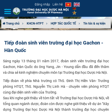
Đăng nhập
Liên hệ
Trang chủ
KHCN-HTPT
HỢP TÁC QUỐC TẾ
Tin tức & sự kiện
GIỚI THIỆU
Tiếp đoàn sinh viên trường đại học Gachon -
CƠ CẤU TỔ CHỨC
Hàn Quốc
TUYỂN SINH
Sáng ngày 13 tháng 01 năm 2017, đoàn sinh viên trường đại học
Gachon, Hàn Quốc do ông Yang, Jin - Young dẫn đầu đã đến thăm
ĐÀO TẠO
và chia sẻ kinh nghiệm chuyên môn tại Trường Đại học Dược Hà Nội.
Tiếp đoàn về phía Nhà trường có ThS. Đinh Thị Hiền Vân- Trưởng
ĐẢM BẢO CHẤT LƯỢNG
phòng HTQT, ThS. Nguyễn Thị Linh Hà - chuyên viên phòng HTQT
cùng đại diện sinh viên của Trường.
KHOA HỌC CÔNG NGHỆ
Sau khi nghe giới thiệu về tóm tắt về Trường Đại học Dược Hà Nội, về
tổng quan ngành dược, đoàn còn được nghe giới thiệu về dự án "Xây
HTQT
dựng Trường Đại học Dược Hà Nội thành trường đại học chuyên