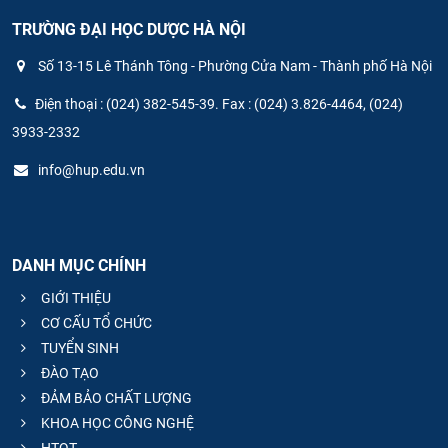
TRƯỜNG ĐẠI HỌC DƯỢC HÀ NỘI
Số 13-15 Lê Thánh Tông - Phường Cửa Nam - Thành phố Hà Nội
Điện thoại : (024) 382-545-39. Fax : (024) 3.826-4464, (024)
3933-2332
info@hup.edu.vn
DANH MỤC CHÍNH
GIỚI THIỆU
CƠ CẤU TỔ CHỨC
TUYỂN SINH
ĐÀO TẠO
ĐẢM BẢO CHẤT LƯỢNG
KHOA HỌC CÔNG NGHỆ
HTQT