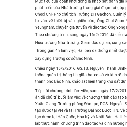
Mục tiêu của đoàn khởi động là khảo sát đánh giá 
phát triển của Nhà trường trong giai đoạn tới g
Cheol Chi- Phó chủ tịch Trường ĐH Gachon, Quản l
tư vấn về thiết bị và nghiên cứu; Ông Chul Soo
Yeungnam, chuyên gia tư vấn về đào tạo; Ông Yong B
Theo chương trình, sáng ngày 16/2/2016 đã diễn ra
Hiệu trưởng Nhà trường, Giám đốc dự án; cùng cá
Trong gần 4h làm việc, Hai bên đã thống nhất được c
xây dựng Trường cơ sở Bắc Ninh.
Chiều ngày 16/2/2016, GS.TS. Nguyễn Thanh Bình- P
thống quản trị thông tin giữa hai cơ sở và làm rõ 
thành phố Bắc Ninh, khảo sát hiện trạng khu đất dự 
Tiếp nối chương trình làm việc, sáng ngày 17/2/20
án đã chủ trì buổi làm việc về chương trình đào tạ
Xuân Giang- Trưởng phòng Đào tạo, PGS. Nguyễn Son
tạo dược tại VN và tại Trường Đại học Dược HN. Về p
tạo dược tại Hàn Quốc, Hoa Kỳ và Nhật Bản. Hai bên
lab thực hành, chương trình đào tạo và định hướng 