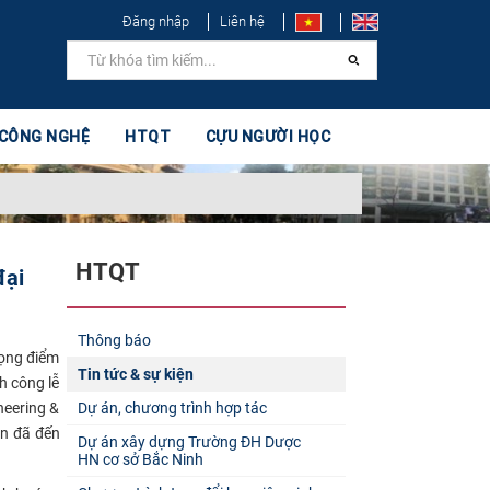
Đăng nhập
Liên hệ
 CÔNG NGHỆ
HTQT
CỰU NGƯỜI HỌC
HTQT
đại
Thông báo
rọng điểm
Tin tức & sự kiện
h công lễ
neering &
Dự án, chương trình hợp tác
on đã đến
Dự án xây dựng Trường ĐH Dược
HN cơ sở Bắc Ninh