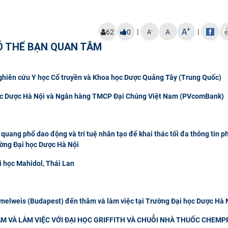
+
A
|
|
-
62
0
A
A
Ó THỂ BẠN QUAN TÂM
Nghiên cứu Y học Cổ truyền và Khoa học Dược Quảng Tây (Trung Quốc)
 học Dược Hà Nội và Ngân hàng TMCP Đại Chúng Việt Nam (PVcomBank)
quang phổ dao động và trí tuệ nhân tạo để khai thác tối đa thông tin p
ường Đại học Dược Hà Nội
i học Mahidol, Thái Lan
elweis (Budapest) đến thăm và làm việc tại Trường Đại học Dược Hà 
M VÀ LÀM VIỆC VỚI ĐẠI HỌC GRIFFITH VÀ CHUỖI NHÀ THUỐC CHEMP