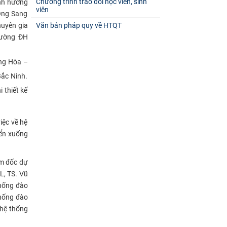
Chương trình trao đổi học viên, sinh
ịnh hướng
viên
 Ông Sang
huyên gia
Văn bản pháp quy về HTQT
rường ĐH
ăng Hòa –
ắc Ninh.
 thiết kế
iệc về hệ
yển xuống
ám đốc dự
L, TS. Vũ
thống đào
thống đào
 hệ thống