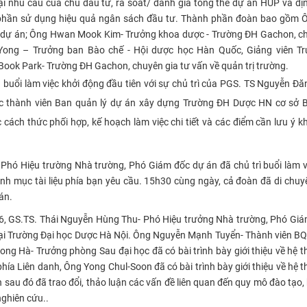
lại nhu cầu của chủ đầu tư, rà soát/ đánh giá tổng thể dự án HUP và đ
óp phần sử dụng hiệu quả ngân sách đầu tư. Thành phần đoàn bao gồm
ý dự án; Ông Hwan Mook Kim- Trưởng khoa dược - Trường ĐH Gachon, c
n Yong – Trưởng ban Bào chế - Hội dược học Hàn Quốc, Giảng viên T
ook Park- Trường ĐH Gachon, chuyên gia tư vấn về quản trị trường.
 buổi làm việc khởi động đầu tiên với sự chủ trì của PGS. TS Nguyễn Đ
c thành viên Ban quản lý dự án xây dựng Trường ĐH Dược HN cơ sở B
ách thức phối hợp, kế hoạch làm việc chi tiết và các điểm cần lưu ý khi
hó Hiệu trường Nhà trường, Phó Giám đốc dự án đã chủ trì buổi làm v
danh mục tài liệu phía bạn yêu cầu. 15h30 cùng ngày, cả đoàn đã di chu
án.
16, GS.TS. Thái Nguyễn Hùng Thu- Phó Hiệu trưởng Nhà trường, Phó Gi
o tại Trường Đại học Dược Hà Nội. Ông Nguyễn Mạnh Tuyển- Thành viên BQ
g Hà- Trưởng phòng Sau đại học đã có bài trình bày giới thiệu về hệ 
hía Liên danh, Ông Yong Chul-Soon đã có bài trình bày giới thiệu về hệ 
 sau đó đã trao đổi, thảo luận các vấn đề liên quan đến quy mô đào tạo,
nghiên cứu..