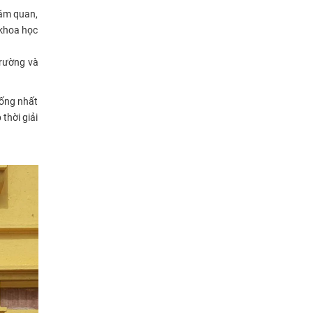
hăm quan,
 khoa học
Trường và
hống nhất
thời giải