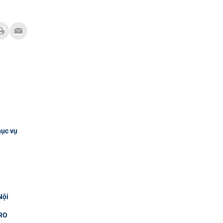
hục vụ
Nội
RO