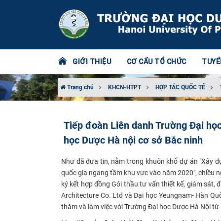
GIỚI THIỆU
CƠ CẤU TỔ CHỨC
TUYỂ
Trang chủ
KHCN-HTPT
HỢP TÁC QUỐC TẾ
Tiếp đoàn Liên danh Trường Đại họ
học Dược Hà nội cơ sở Bắc ninh
Như đã đưa tin, nằm trong khuôn khổ dự án "Xây d
quốc gia ngang tầm khu vực vào năm 2020", chiều n
ký kết hợp đồng Gói thầu tư vấn thiết kế, giám sát,
Architecture Co. Ltd và Đại học Yeungnam- Hàn Qu
thăm và làm việc với Trường Đại học Dược Hà Nội từ