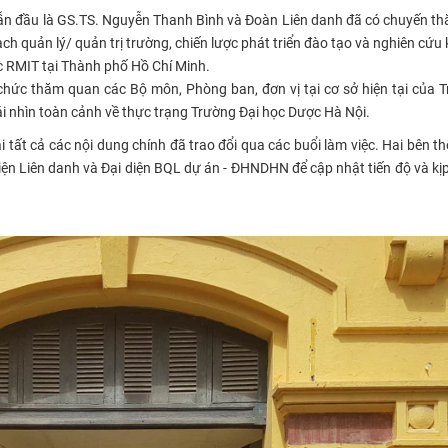
ẫn đầu là GS.TS. Nguyễn Thanh Bình và Đoàn Liên danh đã có chuyến t
ạch quản lý/ quản trị trường, chiến lược phát triển đào tạo và nghiên cứu
c RMIT tại Thành phố Hồ Chí Minh.
chức thăm quan các Bộ môn, Phòng ban, đơn vị tại cơ sở hiện tại của 
cái nhìn toàn cảnh về thực trạng Trường Đại học Dược Hà Nội.
 tất cả các nội dung chính đã trao đổi qua các buổi làm việc. Hai bên t
ện Liên danh và Đại diện BQL dự án - ĐHNDHN để cập nhật tiến độ và kịp 