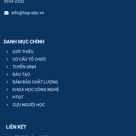
3933-2332
info@hup.edu.vn
DANH MỤC CHÍNH
GIỚI THIỆU
CƠ CẤU TỔ CHỨC
TUYỂN SINH
ĐÀO TẠO
ĐẢM BẢO CHẤT LƯỢNG
KHOA HỌC CÔNG NGHỆ
HTQT
CỰU NGƯỜI HỌC
LIÊN KẾT