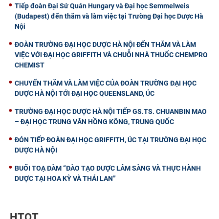
Tiếp đoàn Đại Sứ Quán Hungary và Đại học Semmelweis
(Budapest) đến thăm và làm việc tại Trường Đại học Dược Hà
Nội
ĐOÀN TRƯỜNG ĐẠI HỌC DƯỢC HÀ NỘI ĐẾN THĂM VÀ LÀM
VIỆC VỚI ĐẠI HỌC GRIFFITH VÀ CHUỖI NHÀ THUỐC CHEMPRO
CHEMIST
CHUYẾN THĂM VÀ LÀM VIỆC CỦA ĐOÀN TRƯỜNG ĐẠI HỌC
DƯỢC HÀ NỘI TỚI ĐẠI HỌC QUEENSLAND, ÚC
TRƯỜNG ĐẠI HỌC DƯỢC HÀ NỘI TIẾP GS.TS. CHUANBIN MAO
– ĐẠI HỌC TRUNG VĂN HỒNG KÔNG, TRUNG QUỐC
ĐÓN TIẾP ĐOÀN ĐẠI HỌC GRIFFITH, ÚC TẠI TRƯỜNG ĐẠI HỌC
DƯỢC HÀ NỘI
BUỔI TOẠ ĐÀM “ĐÀO TẠO DƯỢC LÂM SÀNG VÀ THỰC HÀNH
DƯỢC TẠI HOA KỲ VÀ THÁI LAN”
HTQT