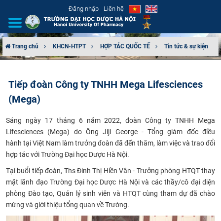
Đăng nhập
Liên hệ
Trang chủ
KHCN-HTPT
HỢP TÁC QUỐC TẾ
Tin tức & sự kiện
GIỚI THIỆU
Tiếp đoàn Công ty TNHH Mega Lifesciences
CƠ CẤU TỔ CHỨC
(Mega)
TUYỂN SINH
Sáng ngày 17 tháng 6 năm 2022, đoàn Công ty TNHH Mega
Lifesciences (Mega) do Ông Jiji George - Tổng giám đốc điều
ĐÀO TẠO
hành tại Việt Nam làm trưởng đoàn đã đến thăm, làm việc và trao đổi
hợp tác với Trường Đại học Dược Hà Nội.
ĐẢM BẢO CHẤT LƯỢNG
Tại buổi tiếp đoàn, Ths Đinh Thị Hiền Vân - Trưởng phòng HTQT thay
mặt lãnh đạo Trường Đại học Dược Hà Nội và các thầy/cô đại diện
KHOA HỌC CÔNG NGHỆ
phòng Đào tạo, Quản lý sinh viên và HTQT cùng tham dự đã chào
mừng và giới thiệu tổng quan về Trường.
HTQT