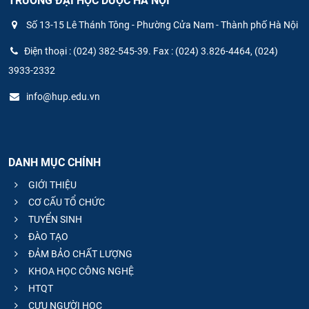
TRƯỜNG ĐẠI HỌC DƯỢC HÀ NỘI
Số 13-15 Lê Thánh Tông - Phường Cửa Nam - Thành phố Hà Nội
Điện thoại : (024) 382-545-39. Fax : (024) 3.826-4464, (024)
3933-2332
info@hup.edu.vn
DANH MỤC CHÍNH
GIỚI THIỆU
CƠ CẤU TỔ CHỨC
TUYỂN SINH
ĐÀO TẠO
ĐẢM BẢO CHẤT LƯỢNG
KHOA HỌC CÔNG NGHỆ
HTQT
CỰU NGƯỜI HỌC