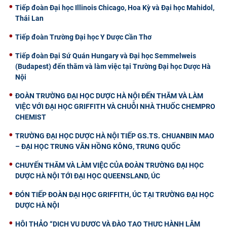
Tiếp đoàn Đại học Illinois Chicago, Hoa Kỳ và Đại học Mahidol,
Thái Lan
Tiếp đoàn Trường Đại học Y Dược Cần Thơ
Tiếp đoàn Đại Sứ Quán Hungary và Đại học Semmelweis
(Budapest) đến thăm và làm việc tại Trường Đại học Dược Hà
Nội
ĐOÀN TRƯỜNG ĐẠI HỌC DƯỢC HÀ NỘI ĐẾN THĂM VÀ LÀM
VIỆC VỚI ĐẠI HỌC GRIFFITH VÀ CHUỖI NHÀ THUỐC CHEMPRO
CHEMIST
TRƯỜNG ĐẠI HỌC DƯỢC HÀ NỘI TIẾP GS.TS. CHUANBIN MAO
– ĐẠI HỌC TRUNG VĂN HỒNG KÔNG, TRUNG QUỐC
CHUYẾN THĂM VÀ LÀM VIỆC CỦA ĐOÀN TRƯỜNG ĐẠI HỌC
DƯỢC HÀ NỘI TỚI ĐẠI HỌC QUEENSLAND, ÚC
ĐÓN TIẾP ĐOÀN ĐẠI HỌC GRIFFITH, ÚC TẠI TRƯỜNG ĐẠI HỌC
DƯỢC HÀ NỘI
HỘI THẢO “DỊCH VỤ DƯỢC VÀ ĐÀO TẠO THỰC HÀNH LÂM