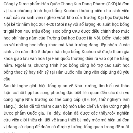
Công ty Dược phẩm Hàn Quốc Chong Kun Dang Pharm (CKD)
là đơn
CỰU NGƯỜI HỌC
vị trao chương trình học bổng Kochon thường niên cho sinh viên
xuất sắc và sinh viên nghèo vượt khó của Trường Đại học Dược Hà
Nội kể từ năm học 2014-2015tới nay với số lượng 40 suất học bổng
trị giá hơn 400 triệu đồng. Học bổng CKD được điều chỉnh theo mức
học phí hàng năm của Trường Đại học Dược Hà Nội. Điểm khác biệt
so với những học bổng khác mà Nhà trường đang tiếp nhận là các
sinh viên năm thứ 5 được nhận học bổng Kochon sẽ được tham gia
khóa giao lưu văn hóa tại Hàn quốc thường diễn ra vào đợt hè hằng
năm. Ngoài ra, chương trình học bổng cũng hỗ trợ các suất học
bổng thạc sỹ hay tiến sỹ tại Hàn Quốc nếu ứng viên đáp ứng đủ yêu
cầu.
Sau khi nghe giới thiệu tổng quan về Nhà trường, tìm hiểu và thảo
luận cơ hội hợp tác song phương đặc biệt liên quan đến các dịch vụ
công nghệ Nhà trường có thể cung cấp (BE, BA, thử nghiệm lâm
sàng..), đoàn đã tới thăm quan bộ môn Bào chế và Viện Công nghệ
Dược phẩm Quốc gia. Tại đây, đoàn đã được các thầy/cô/ nghiên
cứu viên giới thiệu chi tiết về trang thiết bị, máy móc mà hiện tại đơn
vị đang sử dụng để đoàn có được ý tưởng tổng quan trong đề xuất