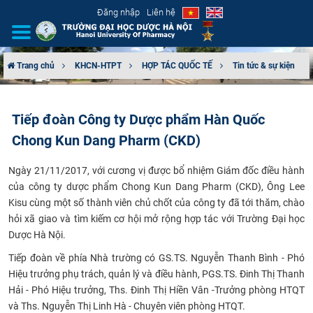
Đăng nhập
Liên hệ
Trang chủ
KHCN-HTPT
HỢP TÁC QUỐC TẾ
Tin tức & sự kiện
GIỚI THIỆU
Tiếp đoàn Công ty Dược phẩm Hàn Quốc
CƠ CẤU TỔ CHỨC
Chong Kun Dang Pharm (CKD)
TUYỂN SINH
Ngày 21/11/2017, với cương vị được bổ nhiệm Giám đốc điều hành
của công ty dược phẩm Chong Kun Dang Pharm (CKD), Ông Lee
ĐÀO TẠO
Kisu cùng một số thành viên chủ chốt của công ty đã tới thăm, chào
hỏi xã giao và tìm kiếm cơ hội mở rộng hợp tác với Trường Đại học
ĐẢM BẢO CHẤT LƯỢNG
Dược Hà Nội.
Tiếp đoàn về phía Nhà trường có GS.TS. Nguyễn Thanh Bình - Phó
KHOA HỌC CÔNG NGHỆ
Hiệu trưởng phụ trách, quản lý và điều hành, PGS.TS. Đinh Thị Thanh
Hải - Phó Hiệu trưởng, Ths. Đinh Thị Hiền Vân -Trưởng phòng HTQT
HTQT
và Ths. Nguyễn Thị Linh Hà - Chuyên viên phòng HTQT.