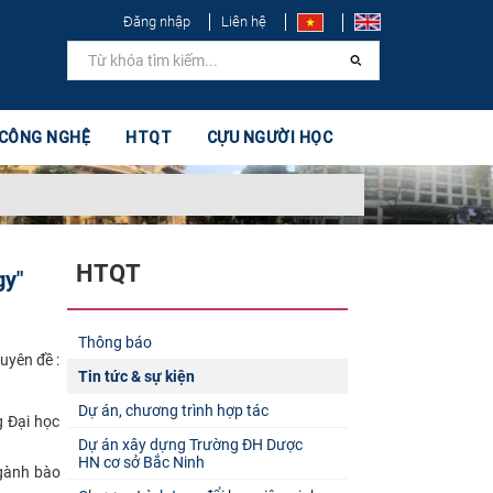
Đăng nhập
Liên hệ
 CÔNG NGHỆ
HTQT
CỰU NGƯỜI HỌC
HTQT
gy"
Thông báo
uyên đề :
Tin tức & sự kiện
Dự án, chương trình hợp tác
g Đại học
Dự án xây dựng Trường ĐH Dược
HN cơ sở Bắc Ninh
ngành bào