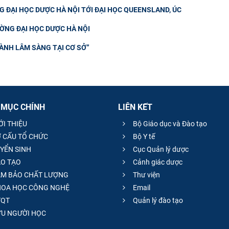
 ĐẠI HỌC DƯỢC HÀ NỘI TỚI ĐẠI HỌC QUEENSLAND, ÚC
ƯỜNG ĐẠI HỌC DƯỢC HÀ NỘI
ÀNH LÂM SÀNG TẠI CƠ SỞ”
 MỤC CHÍNH
LIÊN KẾT
ỚI THIỆU
Bộ Giáo dục và Đào tạo
 CẤU TỔ CHỨC
Bộ Y tế
YỂN SINH
Cục Quản lý dược
O TẠO
Cảnh giác dược
M BẢO CHẤT LƯỢNG
Thư viện
OA HỌC CÔNG NGHỆ
Email
QT
Quản lý đào tạo
̣U NGƯỜI HỌC