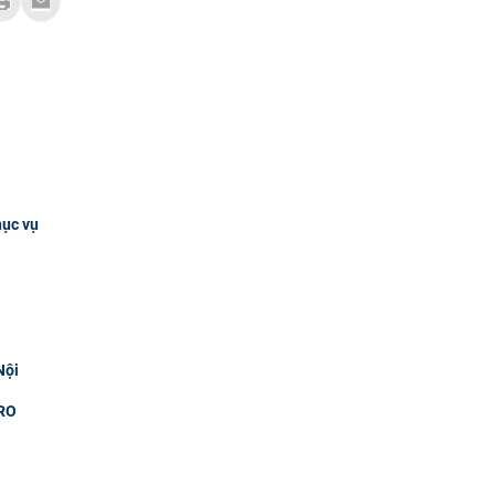
hục vụ
Nội
RO