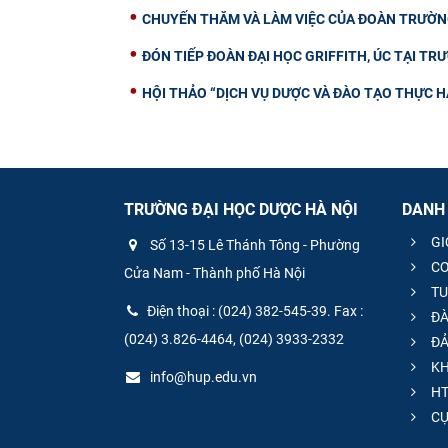
CHUYẾN THĂM VÀ LÀM VIỆC CỦA ĐOÀN TRƯỜNG
ĐÓN TIẾP ĐOÀN ĐẠI HỌC GRIFFITH, ÚC TẠI TR
HỘI THẢO “DỊCH VỤ DƯỢC VÀ ĐÀO TẠO THỰC H
TRƯỜNG ĐẠI HỌC DƯỢC HÀ NỘI
DANH
GI
Số 13-15 Lê Thánh Tông - Phường
CƠ
Cửa Nam - Thành phố Hà Nội
TU
Điện thoại : (024) 382-545-39. Fax :
ĐÀ
(024) 3.826-4464, (024) 3933-2332
ĐẢ
KH
info@hup.edu.vn
HT
CƯ