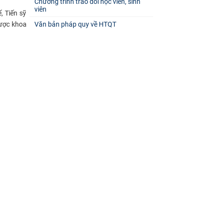
Chương trình trao đổi học viên, sinh
viên
, Tiến sỹ
ược khoa
Văn bản pháp quy về HTQT