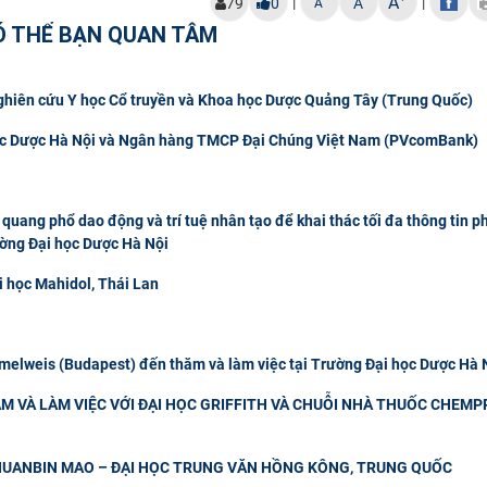
A
|
|
79
0
A
A
Ó THỂ BẠN QUAN TÂM
Nghiên cứu Y học Cổ truyền và Khoa học Dược Quảng Tây (Trung Quốc)
 học Dược Hà Nội và Ngân hàng TMCP Đại Chúng Việt Nam (PVcomBank)
quang phổ dao động và trí tuệ nhân tạo để khai thác tối đa thông tin p
ường Đại học Dược Hà Nội
i học Mahidol, Thái Lan
elweis (Budapest) đến thăm và làm việc tại Trường Đại học Dược Hà 
M VÀ LÀM VIỆC VỚI ĐẠI HỌC GRIFFITH VÀ CHUỖI NHÀ THUỐC CHEMP
CHUANBIN MAO – ĐẠI HỌC TRUNG VĂN HỒNG KÔNG, TRUNG QUỐC