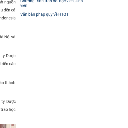
Chương trình trao đổi học viên, sinh
nh nguồn
viên
ầu đến cả
Văn bản pháp quy về HTQT
Indonesia
Hà Nội và
 ty Dược
triển các
hân thành
g ty Dược
 trao học