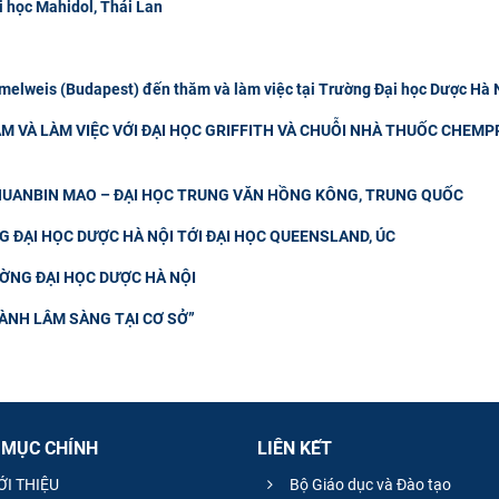
i học Mahidol, Thái Lan
elweis (Budapest) đến thăm và làm việc tại Trường Đại học Dược Hà 
M VÀ LÀM VIỆC VỚI ĐẠI HỌC GRIFFITH VÀ CHUỖI NHÀ THUỐC CHEMP
CHUANBIN MAO – ĐẠI HỌC TRUNG VĂN HỒNG KÔNG, TRUNG QUỐC
 ĐẠI HỌC DƯỢC HÀ NỘI TỚI ĐẠI HỌC QUEENSLAND, ÚC
ƯỜNG ĐẠI HỌC DƯỢC HÀ NỘI
ÀNH LÂM SÀNG TẠI CƠ SỞ”
 MỤC CHÍNH
LIÊN KẾT
ỚI THIỆU
Bộ Giáo dục và Đào tạo