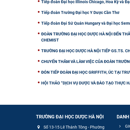
Tiếp đoàn Đại học Illinois Chicago, Hoa Kỳ và Đạ
Tiếp đoàn Trường Đại học Y Dược Cần Thơ
Tiếp đoàn Đại Sứ Quán Hungary và Đại học Semm
ĐOÀN TRƯỜNG ĐẠI HỌC DƯỢC HÀ NỘI ĐẾN THĂ
CHEMIST
TRƯỜNG ĐẠI HỌC DƯỢC HÀ NỘI TIẾP GS.TS. 
CHUYẾN THĂM VÀ LÀM VIỆC CỦA ĐOÀN TRƯỜNG
ĐÓN TIẾP ĐOÀN ĐẠI HỌC GRIFFITH, ÚC TẠI TR
HỘI THẢO “DỊCH VỤ DƯỢC VÀ ĐÀO TẠO THỰC H
TRƯỜNG ĐẠI HỌC DƯỢC HÀ NỘI
DANH
GI
Số 13-15 Lê Thánh Tông - Phường