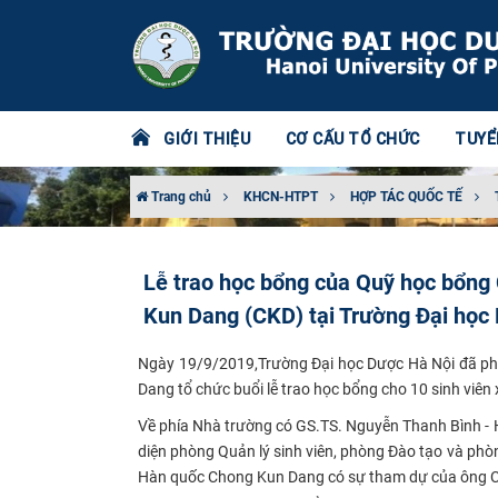
GIỚI THIỆU
CƠ CẤU TỔ CHỨC
TUYỂ
Trang chủ
KHCN-HTPT
HỢP TÁC QUỐC TẾ
Lễ trao học bổng của Quỹ học bổn
Kun Dang (CKD) tại Trường Đại học
Ngày 19/9/2019,Trường Đại học Dược Hà Nội đã p
Dang tổ chức buổi lễ trao học bổng cho 10 sinh viê
Về phía Nhà trường có GS.TS. Nguyễn Thanh Bình - H
diện phòng Quản lý sinh viên, phòng Đào tạo và ph
Hàn quốc Chong Kun Dang có sự tham dự của ông C