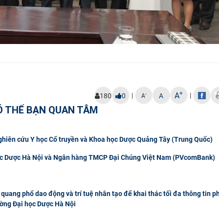
+
A
|
|
-
180
0
A
A
Ó THỂ BẠN QUAN TÂM
Nghiên cứu Y học Cổ truyền và Khoa học Dược Quảng Tây (Trung Quốc)
 học Dược Hà Nội và Ngân hàng TMCP Đại Chúng Việt Nam (PVcomBank)
quang phổ dao động và trí tuệ nhân tạo để khai thác tối đa thông tin p
ường Đại học Dược Hà Nội