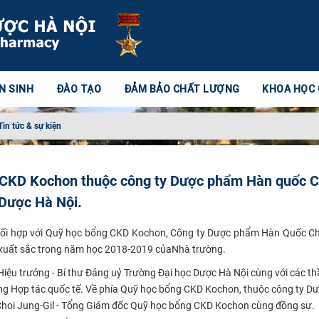
N SINH
ĐÀO TẠO
ĐẢM BẢO CHẤT LƯỢNG
KHOA HỌC
Tin tức & sự kiện
g CKD Kochon thuộc công ty Dược phẩm Hàn quốc 
 Dược Hà Nội.
hối hợp với Quỹ học bổng CKD Kochon, Công ty Dược phẩm Hàn Quốc C
n xuất sắc trong năm học 2018-2019 của
Nhà trường. ​
iệu trưởng - Bí thư Đảng uỷ Trường Đại học Dược Hà Nội cùng với các thầ
òng Hợp tác quốc tế. Về phía Quỹ học bổng CKD Kochon, thuộc công ty 
hoi Jung-Gil - Tổng Giám đốc Quỹ học bổng CKD Kochon cùng đồng sự.