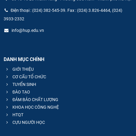
Điện thoại : (024) 382-545-39. Fax : (024) 3.826-4464, (024)
3933-2332
info@hup.edu.vn
DANH MỤC CHÍNH
GIỚI THIỆU
CƠ CẤU TỔ CHỨC
TUYỂN SINH
ĐÀO TẠO
ĐẢM BẢO CHẤT LƯỢNG
KHOA HỌC CÔNG NGHỆ
HTQT
CỰU NGƯỜI HỌC