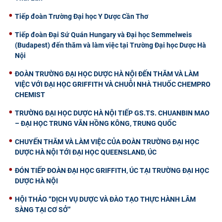
Tiếp đoàn Trường Đại học Y Dược Cần Thơ
Tiếp đoàn Đại Sứ Quán Hungary và Đại học Semmelweis
(Budapest) đến thăm và làm việc tại Trường Đại học Dược Hà
Nội
ĐOÀN TRƯỜNG ĐẠI HỌC DƯỢC HÀ NỘI ĐẾN THĂM VÀ LÀM
VIỆC VỚI ĐẠI HỌC GRIFFITH VÀ CHUỖI NHÀ THUỐC CHEMPRO
CHEMIST
TRƯỜNG ĐẠI HỌC DƯỢC HÀ NỘI TIẾP GS.TS. CHUANBIN MAO
– ĐẠI HỌC TRUNG VĂN HỒNG KÔNG, TRUNG QUỐC
CHUYẾN THĂM VÀ LÀM VIỆC CỦA ĐOÀN TRƯỜNG ĐẠI HỌC
DƯỢC HÀ NỘI TỚI ĐẠI HỌC QUEENSLAND, ÚC
ĐÓN TIẾP ĐOÀN ĐẠI HỌC GRIFFITH, ÚC TẠI TRƯỜNG ĐẠI HỌC
DƯỢC HÀ NỘI
HỘI THẢO “DỊCH VỤ DƯỢC VÀ ĐÀO TẠO THỰC HÀNH LÂM
SÀNG TẠI CƠ SỞ”