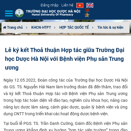
Đăng nhập
Liên hệ
Trang chủ
KHCN-HTPT
HỢP TÁC QUỐC TẾ
Tin tức & sự kiện
GIỚI THIỆU
Lễ ký kết Thoả thuận Hợp tác giữa Trường Đại
CƠ CẤU TỔ CHỨC
học Dược Hà Nội với Bệnh viện Phụ sản Trung
TUYỂN SINH
ương
Ngày 12.05.2022, Đoàn công tác của Trường Đại học Dược Hà Nội
ĐÀO TẠO
do GS. TS. Nguyễn Hải Nam làm trưởng đoàn đã đến thăm, trao đổi
và ký kết Thoả thuận Hợp tác với Bệnh viện Phụ sản Trung ương
ĐẢM BẢO CHẤT LƯỢNG
trong hợp tác toàn diện về đào tạo, nghiên cứu khoa học, nâng cao
năng lực dược lâm sàng, cảnh giác dược, quản lý bệnh viện và ứng
KHOA HỌC CÔNG NGHỆ
dụng CNTT trong triển khai các hoạt động dược bệnh viện.
Tại buổi lễ PGS. TS. Trần Danh Cường, Giám đốc Bệnh viện Phụ sản
HTQT
Trung ương khẳng định xu hướng “hợp tác viện trường” trong đào