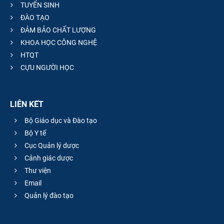
TUYỂN SINH
ĐÀO TẠO
ĐẢM BẢO CHẤT LƯỢNG
KHOA HỌC CÔNG NGHỆ
HTQT
CỰU NGƯỜI HỌC
LIÊN KẾT
Bộ Giáo dục và Đào tạo
Bộ Y tế
Cục Quản lý dược
Cảnh giác dược
Thư viện
Email
Quản lý đào tạo