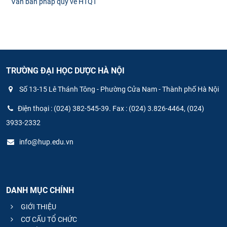
Văn bản pháp quy về HTQT
TRƯỜNG ĐẠI HỌC DƯỢC HÀ NỘI
Số 13-15 Lê Thánh Tông - Phường Cửa Nam - Thành phố Hà Nội
Điện thoại : (024) 382-545-39. Fax : (024) 3.826-4464, (024)
3933-2332
info@hup.edu.vn
DANH MỤC CHÍNH
GIỚI THIỆU
CƠ CẤU TỔ CHỨC