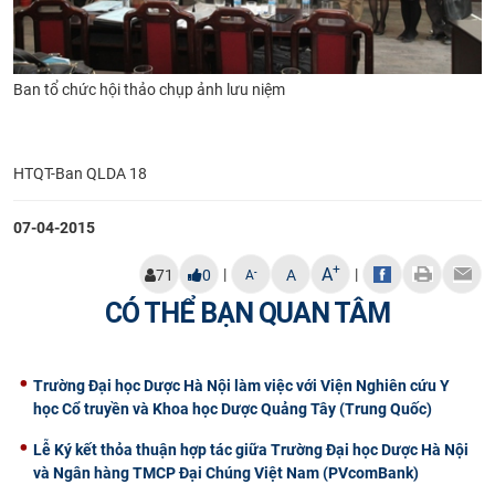
Ban tổ chức hội thảo chụp ảnh lưu niệm
HTQT-Ban QLDA 18
07-04-2015
+
A
|
|
-
71
0
A
A
CÓ THỂ BẠN QUAN TÂM
Trường Đại học Dược Hà Nội làm việc với Viện Nghiên cứu Y
học Cổ truyền và Khoa học Dược Quảng Tây (Trung Quốc)
Lễ Ký kết thỏa thuận hợp tác giữa Trường Đại học Dược Hà Nội
và Ngân hàng TMCP Đại Chúng Việt Nam (PVcomBank)