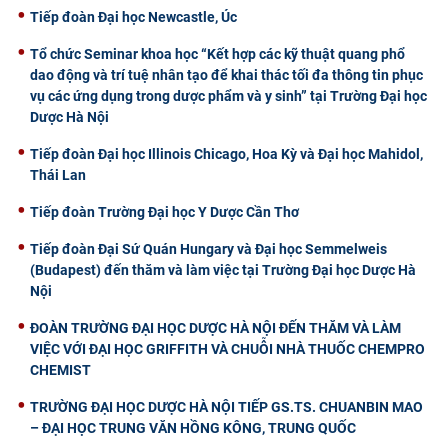
Tiếp đoàn Đại học Newcastle, Úc
Tổ chức Seminar khoa học “Kết hợp các kỹ thuật quang phổ
dao động và trí tuệ nhân tạo để khai thác tối đa thông tin phục
vụ các ứng dụng trong dược phẩm và y sinh” tại Trường Đại học
Dược Hà Nội
Tiếp đoàn Đại học Illinois Chicago, Hoa Kỳ và Đại học Mahidol,
Thái Lan
Tiếp đoàn Trường Đại học Y Dược Cần Thơ
Tiếp đoàn Đại Sứ Quán Hungary và Đại học Semmelweis
(Budapest) đến thăm và làm việc tại Trường Đại học Dược Hà
Nội
ĐOÀN TRƯỜNG ĐẠI HỌC DƯỢC HÀ NỘI ĐẾN THĂM VÀ LÀM
VIỆC VỚI ĐẠI HỌC GRIFFITH VÀ CHUỖI NHÀ THUỐC CHEMPRO
CHEMIST
TRƯỜNG ĐẠI HỌC DƯỢC HÀ NỘI TIẾP GS.TS. CHUANBIN MAO
– ĐẠI HỌC TRUNG VĂN HỒNG KÔNG, TRUNG QUỐC