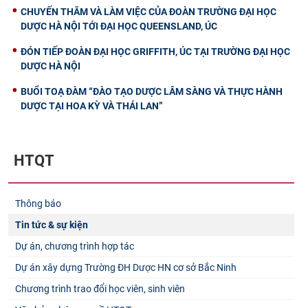
CHUYẾN THĂM VÀ LÀM VIỆC CỦA ĐOÀN TRƯỜNG ĐẠI HỌC
DƯỢC HÀ NỘI TỚI ĐẠI HỌC QUEENSLAND, ÚC
ĐÓN TIẾP ĐOÀN ĐẠI HỌC GRIFFITH, ÚC TẠI TRƯỜNG ĐẠI HỌC
DƯỢC HÀ NỘI
BUỔI TOẠ ĐÀM “ĐÀO TẠO DƯỢC LÂM SÀNG VÀ THỰC HÀNH
DƯỢC TẠI HOA KỲ VÀ THÁI LAN”
HTQT
Thông báo
Tin tức & sự kiện
Dự án, chương trình hợp tác
Dự án xây dựng Trường ĐH Dược HN cơ sở Bắc Ninh
Chương trình trao đổi học viên, sinh viên