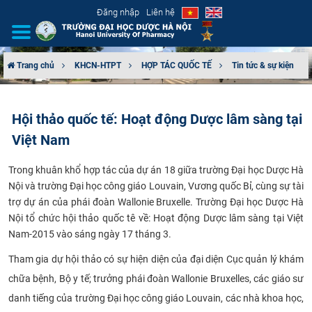
Đăng nhập
Liên hệ
Trang chủ
KHCN-HTPT
HỢP TÁC QUỐC TẾ
Tin tức & sự kiện
GIỚI THIỆU
Hội thảo quốc tế: Hoạt động Dược lâm sàng tại
CƠ CẤU TỔ CHỨC
Việt Nam
TUYỂN SINH
Trong khuân khổ hợp tác của dự án 18 giữa trường Đại học Dược Hà
Nội và trường Đại học công giáo Louvain, Vương quốc Bỉ, cùng sự tài
ĐÀO TẠO
trợ dự án của phái đoàn Wallonie Bruxelle. Trường Đại học Dược Hà
Nội tổ chức hội thảo quốc tê về: Hoạt động Dược lâm sàng tại Việt
ĐẢM BẢO CHẤT LƯỢNG
Nam-2015 vào sáng ngày 17 tháng 3.
Tham gia dự hội thảo có sự hiện diện của đại diện Cục quản lý khám
KHOA HỌC CÔNG NGHỆ
chữa bệnh, Bộ y tế; trưởng phái đoàn Wallonie Bruxelles, các giáo sư
HTQT
danh tiếng của trường Đại học công giáo Louvain, các nhà khoa học,