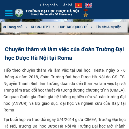
Đăng nhập
Liên hệ
Trang chủ
KHCN-HTPT
HỢP TÁC QUỐC TẾ
Tin tức & sự kiện
GIỚI THIỆU
Chuyến thăm và làm việc của đoàn Trường Đại
CƠ CẤU TỔ CHỨC
học Dược Hà Nội tại Roma
TUYỂN SINH
Tiếp theo chuyên thăm và làm việc tại Đại học Trieste, ngày 5 - 6
tháng 4 năm 2018, đoàn Trường Đại học Dược Hà Nội do GS. TS.
ĐÀO TẠO
Nguyễn Thanh Bình làm trưởng đoàn đã đến thăm và làm việc tại với
Trung tâm trao đổi học thuật và tương đương chương trình (CIMEA),
ĐẢM BẢO CHẤT LƯỢNG
Cơ quan Quốc gia đánh giá hệ thống nghiên cứu và các trường đại
học (ANVUR) và Bộ giáo dục, đại học và nghiên cứu của Italy tại
KHOA HỌC CÔNG NGHỆ
Roma
Tại buổi họp và trao đổi ngày 5/4/2014 giữa CIMEA, Trường Đại học
HTQT
Hà Nội, Trường Đại học Dược Hà Nội và Trường Đại học Mở Thành