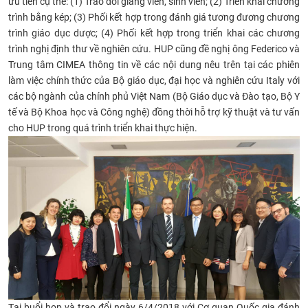
ưu tiên cụ thể: (1) Trao đổi giảng viên, sinh viên; (2) Triển khai chương
trình bằng kép; (3) Phối kết hợp trong đánh giá tương đương chương
trình giáo dục dược; (4) Phối kết hợp trong triển khai các chương
trình nghị định thư về nghiên cứu. HUP cũng đề nghị ông Federico và
Trung tâm CIMEA thông tin về các nội dung nêu trên tại các phiên
làm việc chính thức của Bộ giáo dục, đại học và nghiên cứu Italy với
các bộ ngành của chính phủ Việt Nam (Bộ Giáo dục và Đào tạo, Bộ Y
tế và Bộ Khoa học và Công nghệ) đồng thời hỗ trợ kỹ thuật và tư vấn
cho HUP trong quá trình triển khai thực hiện.
Tại buổi họp và trao đổi ngày 6/4/2018 với Cơ quan Quốc gia đánh