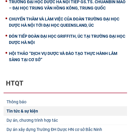
TRƯỜNG ĐẠI HỌC DƯỢC HÀ NỘI TIẾP GS.TS. CHUANBIN MAO
– ĐẠI HỌC TRUNG VĂN HỒNG KÔNG, TRUNG QUỐC
CHUYẾN THĂM VÀ LÀM VIỆC CỦA ĐOÀN TRƯỜNG ĐẠI HỌC
DƯỢC HÀ NỘI TỚI ĐẠI HỌC QUEENSLAND, ÚC
ĐÓN TIẾP ĐOÀN ĐẠI HỌC GRIFFITH, ÚC TẠI TRƯỜNG ĐẠI HỌC
DƯỢC HÀ NỘI
HỘI THẢO “DỊCH VỤ DƯỢC VÀ ĐÀO TẠO THỰC HÀNH LÂM
SÀNG TẠI CƠ SỞ”
HTQT
Thông báo
Tin tức & sự kiện
Dự án, chương trình hợp tác
Dự án xây dựng Trường ĐH Dược HN cơ sở Bắc Ninh