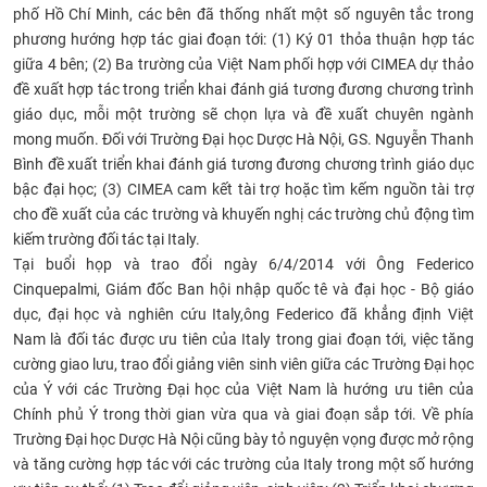
phố Hồ Chí Minh, các bên đã thống nhất một số nguyên tắc trong
CỰU NGƯỜI HỌC
phương hướng hợp tác giai đoạn tới: (1) Ký 01 thỏa thuận hợp tác
giữa 4 bên; (2) Ba trường của Việt Nam phối hợp với CIMEA dự thảo
đề xuất hợp tác trong triển khai đánh giá tương đương chương trình
giáo dục, mỗi một trường sẽ chọn lựa và đề xuất chuyên ngành
mong muốn. Đối với Trường Đại học Dược Hà Nội, GS. Nguyễn Thanh
Bình đề xuất triển khai đánh giá tương đương chương trình giáo dục
bậc đại học; (3) CIMEA cam kết tài trợ hoặc tìm kếm nguồn tài trợ
cho đề xuất của các trường và khuyến nghị các trường chủ động tìm
kiếm trường đối tác tại Italy.
Tại buổi họp và trao đổi ngày 6/4/2014 với Ông Federico
Cinquepalmi, Giám đốc Ban hội nhập quốc tê và đại học - Bộ giáo
dục, đại học và nghiên cứu Italy,ông Federico đã khẳng định Việt
Nam là đối tác được ưu tiên của Italy trong giai đoạn tới, việc tăng
cường giao lưu, trao đổi giảng viên sinh viên giữa các Trường Đại học
của Ý với các Trường Đại học của Việt Nam là hướng ưu tiên của
Chính phủ Ý trong thời gian vừa qua và giai đoạn sắp tới. Về phía
Trường Đại học Dược Hà Nội cũng bày tỏ nguyện vọng được mở rộng
và tăng cường hợp tác với các trường của Italy trong một số hướng