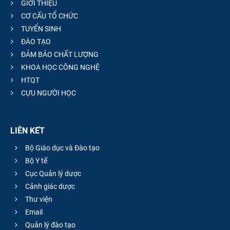
GIỚI THIỆU
CƠ CẤU TỔ CHỨC
TUYỂN SINH
ĐÀO TẠO
ĐẢM BẢO CHẤT LƯỢNG
KHOA HỌC CÔNG NGHỆ
HTQT
CỰU NGƯỜI HỌC
LIÊN KẾT
Bộ Giáo dục và Đào tạo
Bộ Y tế
Cục Quản lý dược
Cảnh giác dược
Thư viện
Email
Quản lý đào tạo