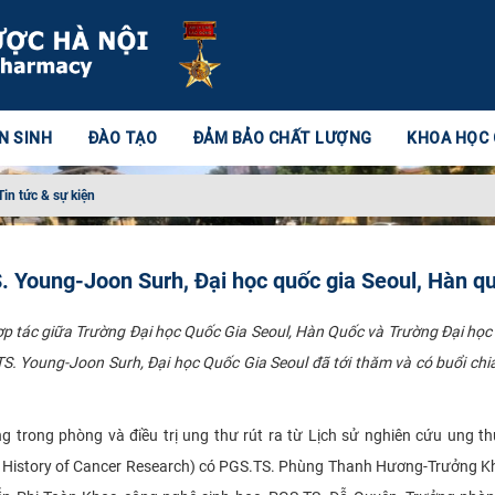
N SINH
ĐÀO TẠO
ĐẢM BẢO CHẤT LƯỢNG
KHOA HỌC
Tin tức & sự kiện
S. Young-Joon Surh, Đại học quốc gia Seoul, Hàn q
p tác giữa Trường Đại học Quốc Gia Seoul, Hàn Quốc và Trường Đại họ
 TS. Young-Joon Surh, Đại học Quốc Gia Seoul đã tới thăm và có buổi chi
.
ng trong phòng và điều trị ung thư rút ra từ Lịch sử nghiên cứu ung t
e History of Cancer Research) có PGS.TS. Phùng Thanh Hương-Trưởng 