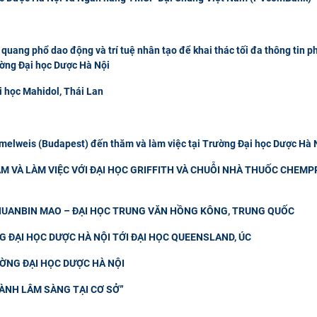
quang phổ dao động và trí tuệ nhân tạo để khai thác tối đa thông tin p
ường Đại học Dược Hà Nội
i học Mahidol, Thái Lan
elweis (Budapest) đến thăm và làm việc tại Trường Đại học Dược Hà 
M VÀ LÀM VIỆC VỚI ĐẠI HỌC GRIFFITH VÀ CHUỖI NHÀ THUỐC CHEMP
CHUANBIN MAO – ĐẠI HỌC TRUNG VĂN HỒNG KÔNG, TRUNG QUỐC
 ĐẠI HỌC DƯỢC HÀ NỘI TỚI ĐẠI HỌC QUEENSLAND, ÚC
ƯỜNG ĐẠI HỌC DƯỢC HÀ NỘI
ÀNH LÂM SÀNG TẠI CƠ SỞ”