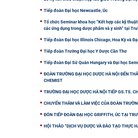
Tiếp đoàn Đại học Newcastle, Úc
Tổ chức Seminar khoa học “Kết hợp các kỹ thuật 
các ứng dụng trong dược phẩm và y sinh” tại Tr
Tiếp đoàn Đại học Illinois Chicago, Hoa Kỳ và Đạ
Tiếp đoàn Trường Đại học Y Dược Cần Thơ
Tiếp đoàn Đại Sứ Quán Hungary và Đại học Semm
ĐOÀN TRƯỜNG ĐẠI HỌC DƯỢC HÀ NỘI ĐẾN THĂ
CHEMIST
TRƯỜNG ĐẠI HỌC DƯỢC HÀ NỘI TIẾP GS.TS. 
CHUYẾN THĂM VÀ LÀM VIỆC CỦA ĐOÀN TRƯỜNG
ĐÓN TIẾP ĐOÀN ĐẠI HỌC GRIFFITH, ÚC TẠI TR
HỘI THẢO “DỊCH VỤ DƯỢC VÀ ĐÀO TẠO THỰC H