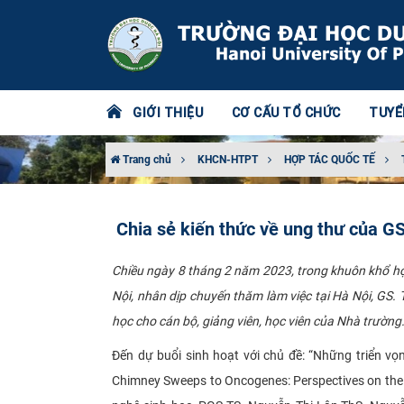
GIỚI THIỆU
CƠ CẤU TỔ CHỨC
TUYỂ
Trang chủ
KHCN-HTPT
HỢP TÁC QUỐC TẾ
Chia sẻ kiến thức về ung thư của G
Chiều ngày 8 tháng 2 năm 2023, trong khuôn khổ hợ
Nội, nhân dịp chuyến thăm làm việc tại Hà Nội, GS.
học cho cán bộ, giảng viên, học viên của Nhà trường
Đến dự buổi sinh hoạt với chủ đề: “Những triển vọ
Chimney Sweeps to Oncogenes: Perspectives on th