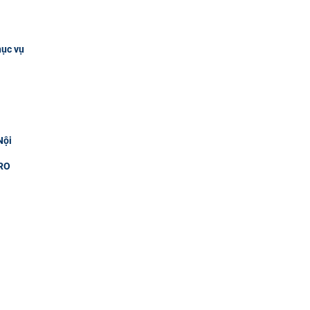
hục vụ
Nội
RO