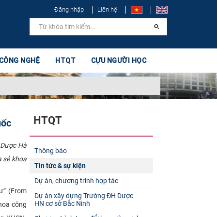
Đăng nhập
Liên hệ
 CÔNG NGHỆ
HTQT
CỰU NGƯỜI HỌC
HTQT
uốc
c Dược Hà
Thông báo
a sẻ khoa
Tin tức & sự kiện
Dự án, chương trình hợp tác
hư” (From
Dự án xây dựng Trường ĐH Dược
HN cơ sở Bắc Ninh
Khoa công