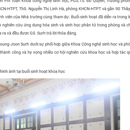
ễn Phi Toàn Khoa công nghệ sinh học, PGS.TS. Đỗ Quyên, Trưởng phò
HCN-HTPT, ThS. Nguyễn Thị Linh Hà, phòng KHCN-HTPT và gần 90 Thầy
inh viên của Nhà trường cùng tham dự. Buổi sinh hoạt đã diễn ra trong 
 đến nghiên cứu ứng dụng hóa sinh và sinh học phân tử trong phòng và 
ra và đều được GS. Surh trả lời thỏa đáng.
S. Young-Joon Surh dưới sự phối hợp giữa Khoa Công nghệ sinh học và p
thành công và hy vọng nhiều cơ hội nghiên cứu khoa học và hợp tác q
hình ảnh tại buổi sinh hoạt khoa học