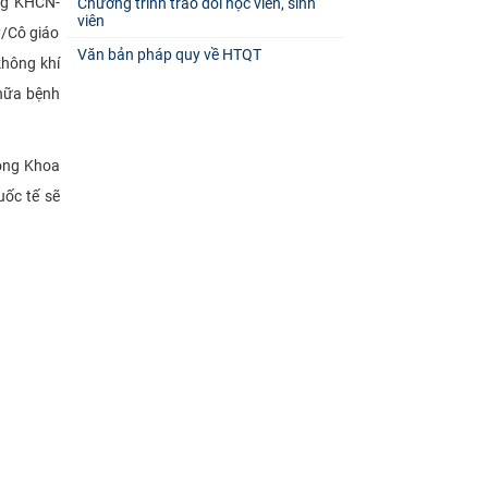
ng KHCN-
Chương trình trao đổi học viên, sinh
viên
/Cô giáo
Văn bản pháp quy về HTQT
không khí
chữa bệnh
hòng Khoa
uốc tế sẽ