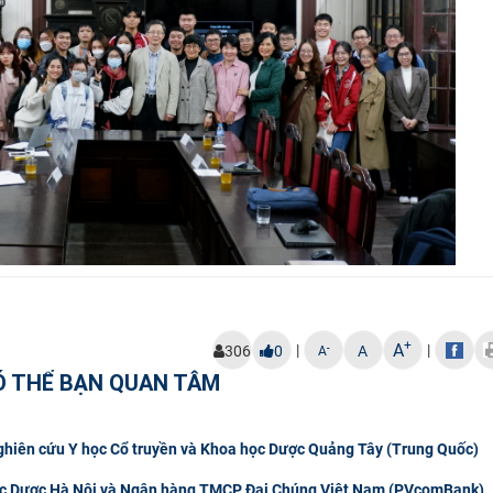
+
A
|
|
-
306
0
A
A
Ó THỂ BẠN QUAN TÂM
Nghiên cứu Y học Cổ truyền và Khoa học Dược Quảng Tây (Trung Quốc)
 học Dược Hà Nội và Ngân hàng TMCP Đại Chúng Việt Nam (PVcomBank)