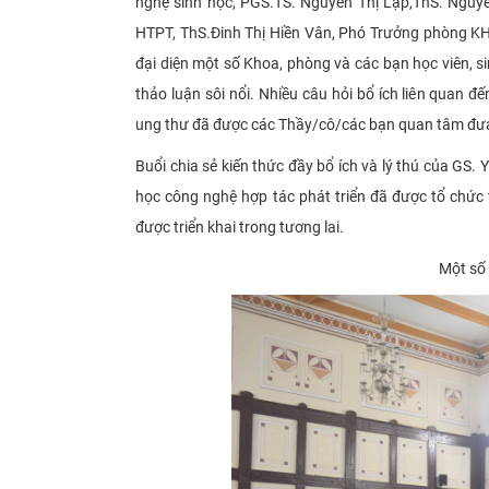
nghệ sinh học, PGS.TS. Nguyễn Thị Lập,ThS. Nguy
HTPT, ThS.Đinh Thị Hiền Vân, Phó Trưởng phòng K
đại diện một số Khoa, phòng và các bạn học viên, s
thảo luận sôi nổi. Nhiều câu hỏi bổ ích liên quan
ung thư đã được các Thầy/cô/các bạn quan tâm đưa 
Buổi chia sẻ kiến thức đầy bổ ích và lý thú của G
học công nghệ hợp tác phát triển đã được tổ chức 
được triển khai trong tương lai.
Một số 